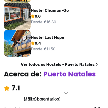
Hostel Chuman-Go
9.6
Desde €16.30
Hostel Last Hope
9.4
Desde €11.50
Ver todos os Hostels - Puerto Natales
Acerca de:
Puerto Natales
7.1
Muito bom
(151 Comentários)