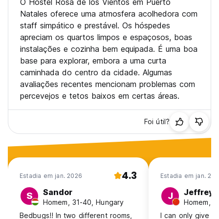
O Hostel Rosa de los Vientos em Puerto
Natales oferece uma atmosfera acolhedora com
staff simpático e prestável. Os hóspedes
apreciam os quartos limpos e espaçosos, boas
instalações e cozinha bem equipada. É uma boa
base para explorar, embora a uma curta
caminhada do centro da cidade. Algumas
avaliações recentes mencionam problemas com
percevejos e tetos baixos em certas áreas.
Foi útil?
4.3
Estadia em jan. 2026
Estadia em jan. 20
Sandor
Jeffrey
S
J
Homem, 31-40, Hungary
Homem, 25
Bedbugs!! In two different rooms,
I can only give a