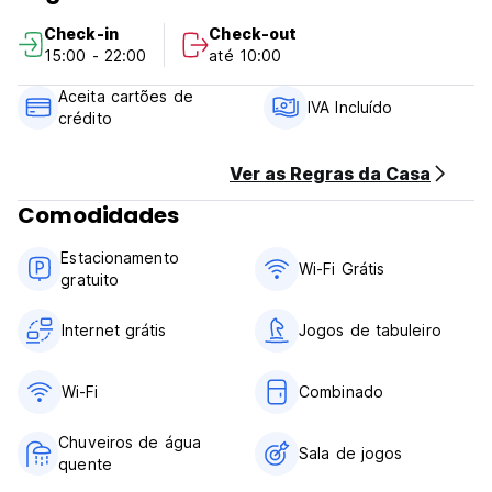
Check-in
Check-out
Hostel Rosa de los Vientos Policy and Conditions:
15:00 - 22:00
até 10:00
Cancellation Policy: 3 days before arrival. In case of a late
Aceita cartões de
cancellation or No Show, you will be charged the first night
IVA Incluído
crédito
of your stay.
Check in from 15.00 to 22.00
Ver as Regras da Casa
Check out before 10.00
Comodidades
Payment upon arrival by cash, credit and debit card
Estacionamento
Taxes included
Wi-Fi Grátis
gratuito
Breakfast not included
General:
Internet grátis
Jogos de tabuleiro
24 hours reception.
No special conditions
Wi-Fi
Combinado
Chuveiros de água
Sala de jogos
quente