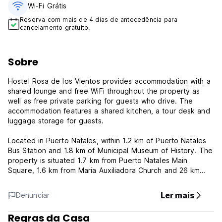
Wi-Fi Grátis
Reserva com mais de 4 dias de antecedência para
cancelamento gratuito.
Sobre
Hostel Rosa de los Vientos provides accommodation with a
shared lounge and free WiFi throughout the property as
well as free private parking for guests who drive. The
accommodation features a shared kitchen, a tour desk and
luggage storage for guests.
Located in Puerto Natales, within 1.2 km of Puerto Natales
Bus Station and 1.8 km of Municipal Museum of History. The
property is situated 1.7 km from Puerto Natales Main
Square, 1.6 km from Maria Auxiliadora Church and 26 km
from Cueva del Milodon.
Ler mais
Denunciar
Every room has a shared bathroom equipped with a shower
and a hairdryer, while certain rooms here will provide you
Regras da Casa
with a kitchen fitted with an oven.