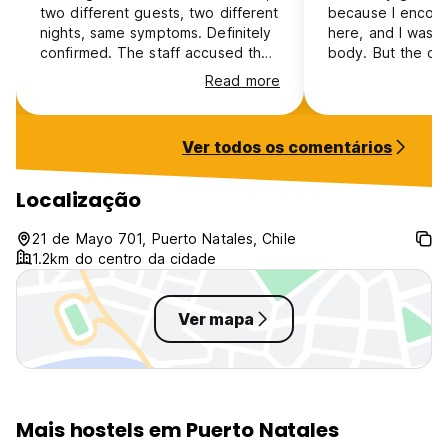
two different guests, two different
because I encou
nights, same symptoms. Definitely
here, and I was b
confirmed. The staff accused the
body. But the ow
other person of lying when they
didn't solve the 
Read more
told them about the bugs. Only
said that I delibe
spent one night there, but already
bedbugs to here..
full with bites. Don't even want to
giving bad comme
Ver todos os comentários
mention the electric outlet in the
landlord
middle of the shower. No amount
of niceness from the staff is
Localização
compensating for this. 30/01/2026.
21 de Mayo 701, Puerto Natales, Chile
1.2km do centro da cidade
Ver mapa
Mais hostels em Puerto Natales