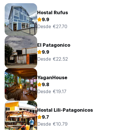
Hostal Rufus
9.9
Desde €27.70
El Patagonico
9.9
Desde €22.52
YaganHouse
9.8
Desde €19.17
Hostal Lili-Patagonicos
9.7
Desde €10.79