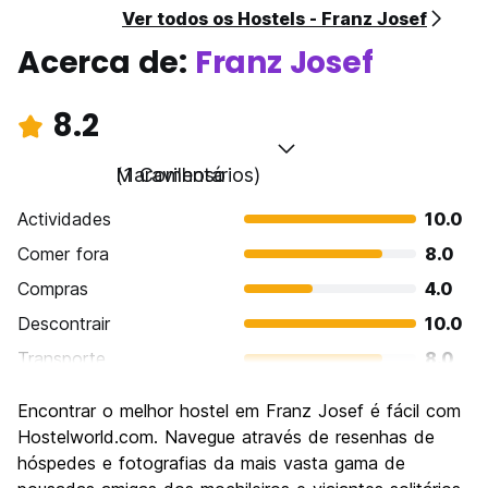
Ver todos os Hostels - Franz Josef
Acerca de:
Franz Josef
8.2
Maravilhoso
(1 Comentários)
Actividades
10.0
Comer fora
8.0
Compras
4.0
Descontrair
10.0
Transporte
8.0
Visitas turísticas
10.0
Encontrar o melhor hostel em Franz Josef é fácil com
Cultura
6.0
Hostelworld.com. Navegue através de resenhas de
Festas / vida noturna
hóspedes e fotografias da mais vasta gama de
8.0