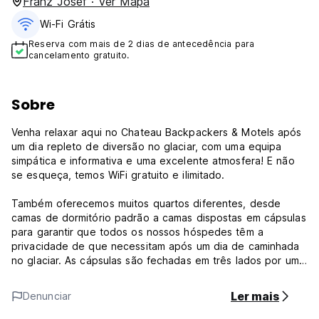
Franz Josef · Ver Mapa
Wi-Fi Grátis
Reserva com mais de 2 dias de antecedência para
cancelamento gratuito.
Sobre
Venha relaxar aqui no Chateau Backpackers & Motels após
um dia repleto de diversão no glaciar, com uma equipa
simpática e informativa e uma excelente atmosfera! E não
se esqueça, temos WiFi gratuito e ilimitado.
Também oferecemos muitos quartos diferentes, desde
camas de dormitório padrão a camas dispostas em cápsulas
para garantir que todos os nossos hóspedes têm a
privacidade de que necessitam após um dia de caminhada
no glaciar. As cápsulas são fechadas em três lados por uma
cortina para maior privacidade e incluem uma tomada dupla
com pontos de carregamento USB e luzes de leitura
Ler mais
Denunciar
individuais.