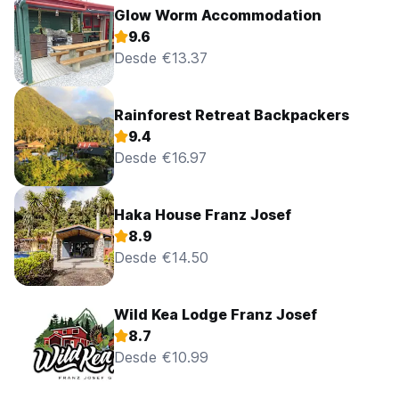
Glow Worm Accommodation
9.6
Desde €13.37
Rainforest Retreat Backpackers
9.4
Desde €16.97
Haka House Franz Josef
8.9
Desde €14.50
Wild Kea Lodge Franz Josef
8.7
Desde €10.99