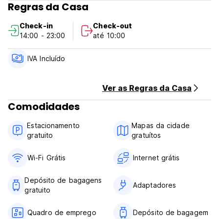
Regras da Casa
Rodeado por florestas tropicais e montanhas, o Chateau
Backpacker & Motels disponibiliza comodidades para
Check-in
Check-out
churrascos e um salão com lareira. Apenas a 10 minutos a
14:00 - 23:00
até 10:00
pé do Rio Waiho, disponibiliza estacionamento gratuito no
local.
IVA Incluído
O Chateau Backpacker & Motels fica a 10 minutos de carro
do Lago Mapourika e do Glaciar Franz Josef. Christchurch
fica a 4,5 horas de carro.
Ver as Regras da Casa
Comodidades
A propriedade oferece 2 cozinhas de uso comum, sala de
TV, bem como troca de livros e jogos. O balcão de turismo
Estacionamento
Mapas da cidade
pode fornecer conselhos turísticos e reservar atividades
gratuito
gratuítos
locais.
Wi-Fi Grátis
Internet grátis
Depósito de bagagens
Adaptadores
gratuito
Quadro de emprego
Depósito de bagagem