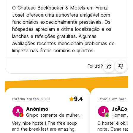
O Chateau Backpacker & Motels em Franz
Josef oferece uma atmosfera amigável com
funcionários excecionalmente prestáveis. Os
hóspedes apreciam a ótima localização e os
lanches e refeições gratuitas. Algumas
avaliações recentes mencionam problemas de
limpeza nas áreas comuns e quartos.
Foi útil?
9.4
Estadia em fev. 2019
Estadia em mar. 20
Anónimo
JoÃ£o P
A
J
Grupo somente de mulheres, 18-24, Portugal
Homem, 31-
Very nice hostel! The free soup
O hostel é ok pa
and the breakfast are amazing.
noite. Cama razo