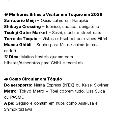
🎯 Melhores Sítios a Visitar em Tóquio em 2026
Santuário Meiji
– Oásis calmo em Harajuku
Shibuya Crossing
– Icónico, caótico, obrigatório
Tsukiji Outer Market
– Sushi, mochi e street eats
Torre de Tóquio
– Vistas old-school com vibes Eiffel
Museu Ghibli
– Sonho para fãs de anime (marca
cedo!)
💡 Dica:
Muitos hostels ajudam com
bilhetes/descontos para Ghibli e teamLab.
🚅 Como Circular em Tóquio
Do aeroporto:
Narita Express (N’EX) ou Keisei Skyliner
Metro:
Tokyo Metro + Toei cobrem tudo. Usa Suica
ou PASMO
A pé:
Seguro e comum em hubs como Asakusa e
Shimokitazawa