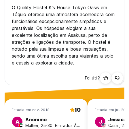
O Quality Hostel K's House Tokyo Oasis em
Tóquio oferece uma atmosfera acolhedora com
funcionários excepcionalmente simpáticos e
prestáveis. Os hóspedes elogiam a sua
excelente localização em Asakusa, perto de
atrações e ligações de transporte. O hostel é
notado pela sua limpeza e boas instalações,
sendo uma ótima escolha para viajantes a solo
e casais a explorar a cidade.
Foi útil?
10
Estadia em nov. 2018
Estadia em jul. 202
Anónimo
Jessica
A
J
Mulher, 25-30, Emirados Árabes Unidos
Casal, 25