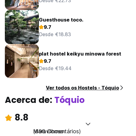
Desde €22.73
Guesthouse toco.
9.7
Desde €18.83
plat hostel keikyu minowa forest
9.7
Desde €19.44
Ver todos os Hostels - Tóquio
Acerca de:
Tóquio
8.8
Maravilhoso
(698 Comentários)