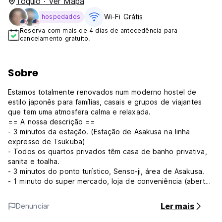
Tóquio · Ver Mapa
Wi-Fi Grátis
hospedados
Reserva com mais de 4 dias de antecedência para
cancelamento gratuito.
Sobre
Estamos totalmente renovados num moderno hostel de
estilo japonês para famílias, casais e grupos de viajantes
que tem uma atmosfera calma e relaxada.
== A nossa descrição ==
- 3 minutos da estação. (Estação de Asakusa na linha
expresso de Tsukuba)
- Todos os quartos privados têm casa de banho privativa,
sanita e toalha.
- 3 minutos do ponto turístico, Senso-ji, área de Asakusa.
- 1 minuto do super mercado, loja de conveniência (aberta
24 horas) e farmácia.
- Depósito de bagagens GRATUITO (8h-10h)
Ler mais
Denunciar
- Máquina de lavar e secar roupa disponível
- Cozinha totalmente equipada para os hóspedes