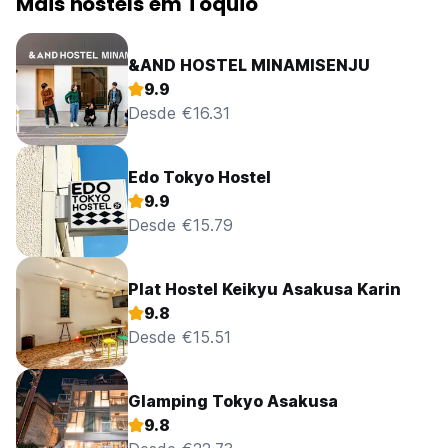
Mais hostels em Tóquio
&AND HOSTEL MINAMISENJU
9.9
Desde €16.31
Edo Tokyo Hostel
9.9
Desde €15.79
Plat Hostel Keikyu Asakusa Karin
9.8
Desde €15.51
Glamping Tokyo Asakusa
9.8