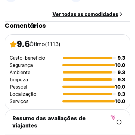
*K's House Kanazawa
Por favor, visite estes locais para os seus planos de
Ver todas as comodidades
viagem.
Estamos ansiosos por vos dar as boas-vindas! (Auto-
Comentários
translated from original language)
9.6
Ótimo
(1113)
Custo-beneficio
9.3
Segurança
10.0
Ambiente
9.3
Limpeza
9.3
Pessoal
10.0
Localização
9.3
Serviços
10.0
Resumo das avaliações de
viajantes