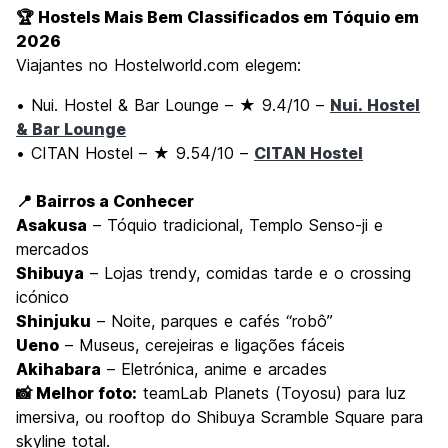
🏆 Hostels Mais Bem Classificados em Tóquio em
2026
Viajantes no Hostelworld.com elegem:
• Nui. Hostel & Bar Lounge – ★ 9.4/10 –
Nui. Hostel
& Bar Lounge
• CITAN Hostel – ★ 9.54/10 –
CITAN Hostel
📍 Bairros a Conhecer
Asakusa
– Tóquio tradicional, Templo Senso-ji e
mercados
Shibuya
– Lojas trendy, comidas tarde e o crossing
icónico
Shinjuku
– Noite, parques e cafés “robô”
Ueno
– Museus, cerejeiras e ligações fáceis
Akihabara
– Eletrónica, anime e arcades
📸 Melhor foto:
teamLab Planets (Toyosu) para luz
imersiva, ou rooftop do Shibuya Scramble Square para
skyline total.