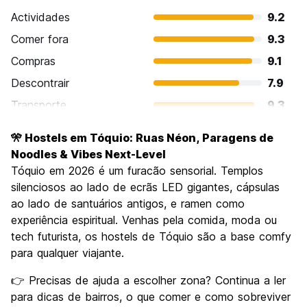
Actividades
9.2
Comer fora
9.3
Compras
9.1
Descontrair
7.9
Transporte
9.3
Visitas turísticas
9.1
🎌 Hostels em Tóquio: Ruas Néon, Paragens de
Cultura
9.3
Noodles & Vibes Next-Level
Festas / vida noturna
Tóquio em 2026 é um furacão sensorial. Templos
8.5
silenciosos ao lado de ecrãs LED gigantes, cápsulas
Custo-beneficio
7.5
ao lado de santuários antigos, e ramen como
experiência espiritual. Venhas pela comida, moda ou
tech futurista, os hostels de Tóquio são a base comfy
para qualquer viajante.
👉 Precisas de ajuda a escolher zona? Continua a ler
para dicas de bairros, o que comer e como sobreviver