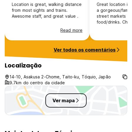
Location is great, walking distance
Great location in
from most sights and trains.
a gorgeous/famou
Awesome staff, and great value .
street markets a
food/drinks. Chi
and busy on week
Read more
enjoyed our one
and hope to be a
in the future!
Ver todos os comentários
Localização
14-10, Asakusa 2-Chome, Taito-ku, Tóquio, Japão
9.7km do centro da cidade
Ver mapa