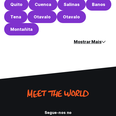
Quito
Cuenca
Salinas
Banos
Tena
Otavalo
Otavalo
Montañita
Mostrar Mais
Segue-nos no