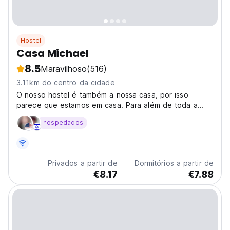
Hostel
Casa Michael
8.5
Maravilhoso
(516)
3.11km do centro da cidade
O nosso hostel é também a nossa casa, por isso
parece que estamos em casa. Para além de toda a
nossa atenção, encontrará uma cozinha totalmente
hospedados
equipada, uma sala de estar com ar condicionado e um
LCD de 50", Internet super-rápida, uma máquina de
lavar roupa...
Privados a partir de
Dormitórios a partir de
€8.17
€7.88