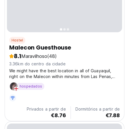
Hostel
Malecon Guesthouse
8.1
Maravilhoso
(48)
3.36km do centro da cidade
We might have the best location in all of Guayaquil,
right on the Malecon within minutes from Las Penas,
the new fancy bar and cafe area in Panama street,
hospedados
across from the botanical garden, and very close to
aerovia and La Perla. Apart from that, at Malecon...
Privados a partir de
Dormitórios a partir de
€8.76
€7.88