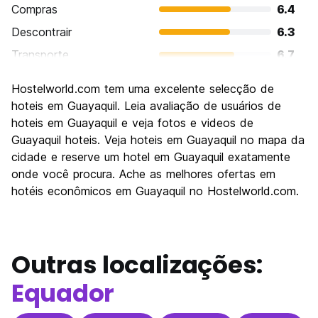
Compras
6.4
Descontrair
6.3
Transporte
6.7
Visitas turísticas
6.5
Hostelworld.com tem uma excelente selecção de
Cultura
6.3
hoteis em Guayaquil. Leia avaliação de usuários de
Festas / vida noturna
hoteis em Guayaquil e veja fotos e videos de
6.0
Guayaquil hoteis. Veja hoteis em Guayaquil no mapa da
Custo-beneficio
6.4
cidade e reserve um hotel em Guayaquil exatamente
onde você procura. Ache as melhores ofertas em
hotéis econômicos em Guayaquil no Hostelworld.com.
Outras localizações:
Equador