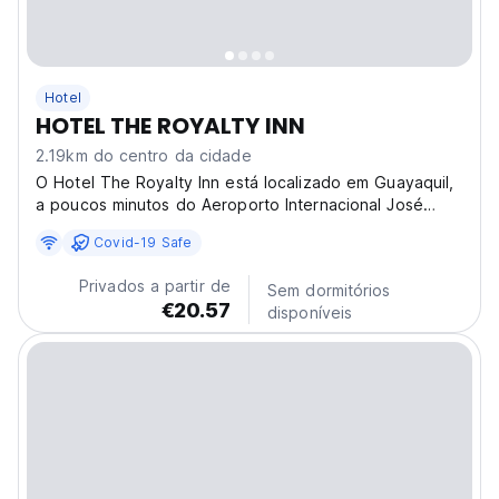
Hotel
HOTEL THE ROYALTY INN
2.19km do centro da cidade
O Hotel The Royalty Inn está localizado em Guayaquil,
a poucos minutos do Aeroporto Internacional José
Joaquín de Olmedo. O hotel oferece Wi-Fi gratuito,
Covid-19 Safe
estacionamento privado gratuito e um lounge
partilhado onde os hóspedes podem relaxar. Todos os
Privados a partir de
Sem dormitórios
quartos...
€20.57
disponíveis