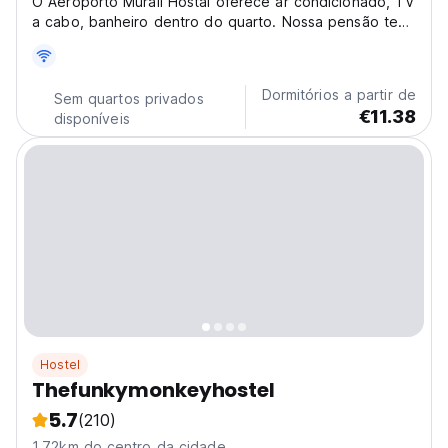
O Aeroporto Murali Hostal oferece ar condicionado, TV
a cabo, banheiro dentro do quarto. Nossa pensão tem
computadores na sala de estar, além de ter um
estacionamento privativo.
Dormitórios a partir de
Sem quartos privados
€11.38
disponíveis
Hostel
Thefunkymonkeyhostel
5.7
(210)
1.72km do centro da cidade