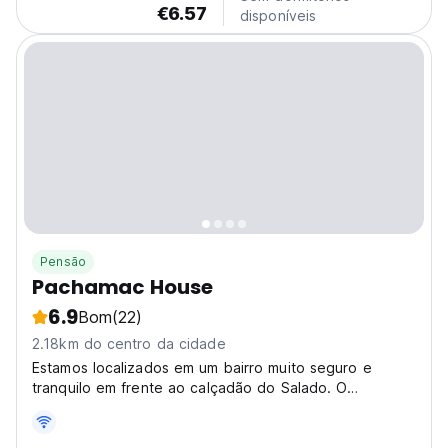
€6.57
disponíveis
Pensão
Pachamac House
6.9
Bom
(22)
2.18km do centro da cidade
Estamos localizados em um bairro muito seguro e
tranquilo em frente ao calçadão do Salado. O
alojamento é perfeito para jovens que procuram
partilhar momentos, conselhos ou experiências com
outros viajantes.