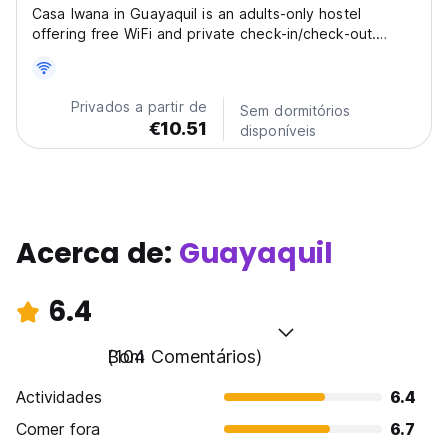
Casa Iwana in Guayaquil is an adults-only hostel
offering free WiFi and private check-in/check-out.
Guests have access to a shared lounge and kitchen.
The hostel is near attractions such as Plaza del Sol (3
km), Santa Ana Park and Lighthouse (7 km), and
Privados a partir de
Sem dormitórios
Malecon...
€10.51
disponíveis
Acerca de:
Guayaquil
6.4
Bom
(104 Comentários)
Actividades
6.4
Comer fora
6.7