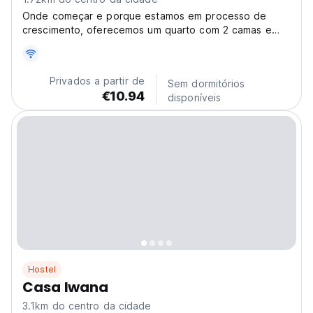
Onde começar e porque estamos em processo de
crescimento, oferecemos um quarto com 2 camas e
banheiro privativo, além de um quarto duplo com
banheiro privativo. Ambiente natural bem na cidade de
Guayaquil, como não se vê em lugar algum.
Privados a partir de
Sem dormitórios
Oferecemos serviço...
€10.94
disponíveis
Hostel
Casa Iwana
3.1km do centro da cidade