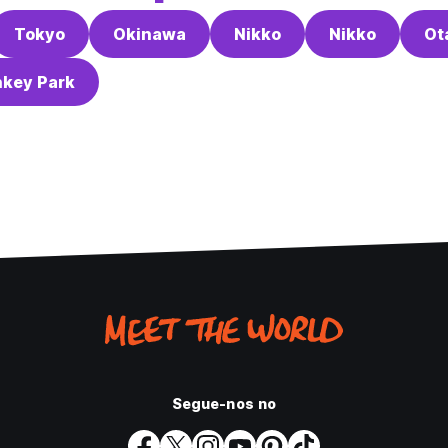
Tokyo
Okinawa
Nikko
Nikko
Ot
key Park
Segue-nos no