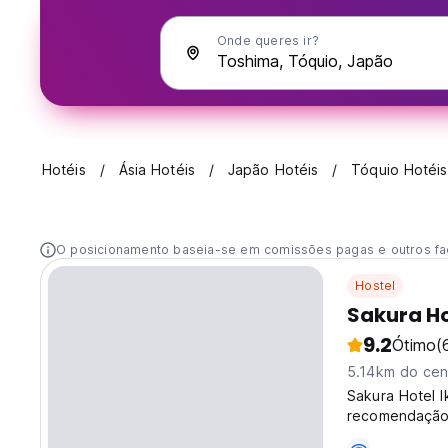
Onde queres ir?
Hotéis
Ásia Hotéis
Japão Hotéis
Tóquio Hotéis
O posicionamento baseia-se em comissões pagas e outros fa
Hostel
Sakura Ho
9.2
Ótimo
(
5.14km do cen
Sakura Hotel I
recomendação