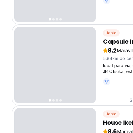
Hostel
Capsule I
8.2
Maravi
5.84km do cen
Ideal para via
JR Otsuka, est
em Tóquio. (Au
S
Hostel
House Ik
8.6
Maravi