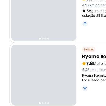
4.97km do cen
◆ Seguro, seg
estação JR Ik
Hostel
Ryoma Ik
7.8
Muito 
5.48km do cen
Ryoma Ikebuku
Localizado pe