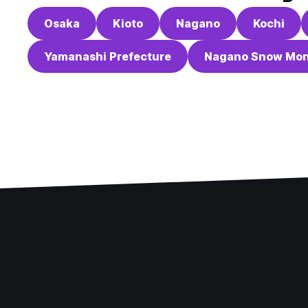
Osaka
Kioto
Nagano
Kochi
Yamanashi Prefecture
Nagano Snow Mon