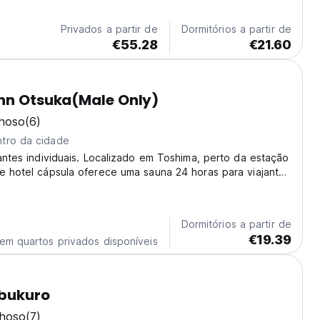
Privados a partir de
Dormitórios a partir de
€55.28
€21.60
nn Otsuka(Male Only)
lhoso
(6)
tro da cidade
jantes individuais. Localizado em Toshima, perto da estação
e hotel cápsula oferece uma sauna 24 horas para viajantes
to-translated from original language)
Dormitórios a partir de
€19.39
em quartos privados disponíveis
ebukuro
lhoso
(7)