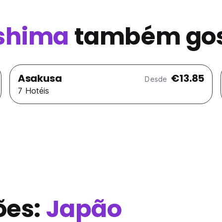
shima
também gos
Asakusa
€13.85
Desde
7 Hotéis
ões:
Japão