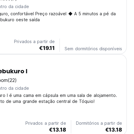
tro da cidade
uro, confortável Preço razoável ◆ A 5 minutos a pé da
ebukuro oeste saída
Privados a partir de
€19.11
Sem dormitórios disponíveis
ebukuro I
bom
(22)
tro da cidade
ro I é uma cama em cápsula em uma sala de alojamento.
rto de uma grande estação central de Tóquio!
Privados a partir de
Dormitórios a partir de
€13.18
€13.18