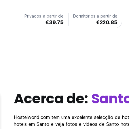
i! O Deco Stop está situado numa colina de um acre, com
anal Segond.
Privados a partir de
Dormitórios a partir de
€39.75
€220.85
Acerca de:
Sant
Hostelworld.com tem uma excelente selecção de hote
hoteis em Santo e veja fotos e videos de Santo hot