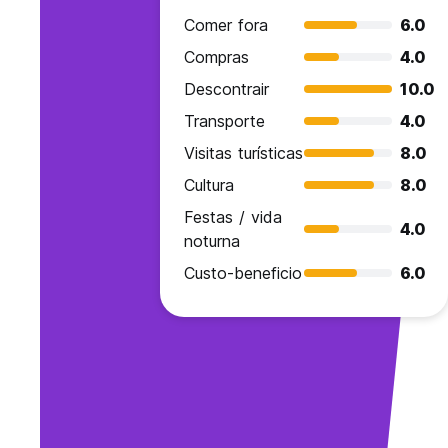
Comer fora
6.0
Compras
4.0
Descontrair
10.0
Transporte
4.0
Visitas turísticas
8.0
Cultura
8.0
Festas / vida
4.0
noturna
Custo-beneficio
6.0