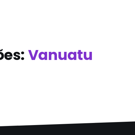
ões:
Vanuatu