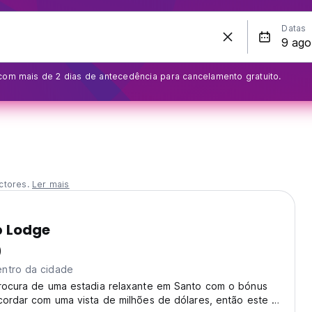
Datas
com mais de 2 dias de antecedência para cancelamento gratuito.
ctores.
Ler mais
p Lodge
)
ntro da cidade
procura de uma estadia relaxante em Santo com o bónus
cordar com uma vista de milhões de dólares, então este é