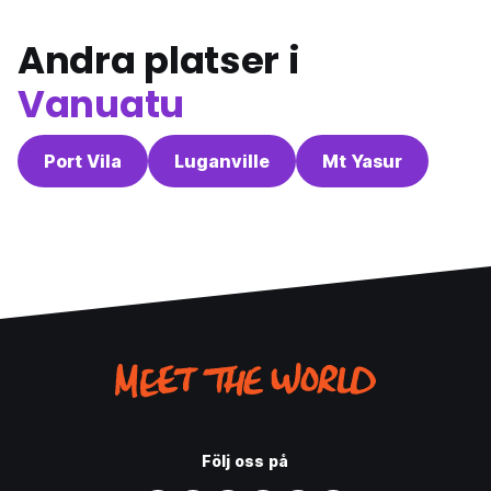
Andra platser i
Vanuatu
Port Vila
Luganville
Mt Yasur
Följ oss på