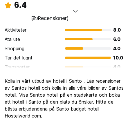
6.4
Bra
(1 Recensioner)
Aktiviteter
8.0
Ata ute
6.0
Shopping
4.0
Tar det lugnt
10.0
Transporter
4.0
Sightseeing
8.0
Kolla in vårt utbud av hotell i Santo . Läs recensioner
Kultur
8.0
av Santos hotell och kolla in alla våra bilder av Santos
Festa
hotell. Visa Santos hotell på en stadskarta och boka
4.0
ett hotell i Santo på den plats du önskar. Hitta de
Värde för pengarna
6.0
bästa erbjudandena på Santo budget hotell
Hostelworld.com.