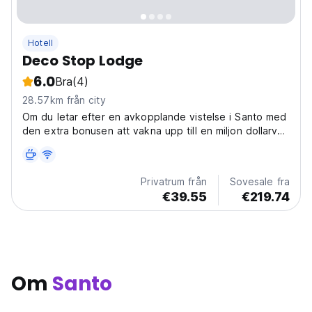
Hotell
Deco Stop Lodge
6.0
Bra
(4)
28.57km från city
Om du letar efter en avkopplande vistelse i Santo med
den extra bonusen att vakna upp till en miljon dollarvy
så är detta platsen för dig! Deco Stop ligger på en
kulle med utsikt över Segond Channel,
Privatrum från
Sovesale fra
€39.55
€219.74
Om
Santo