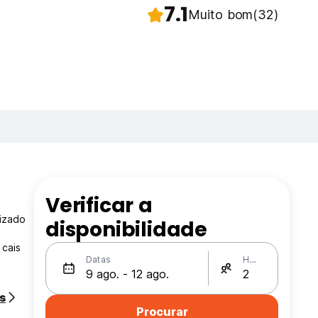
7.1
Muito bom
(32)
Verificar a
lizado
disponibilidade
é
 cais
Datas
Hóspedes
s
Procurar