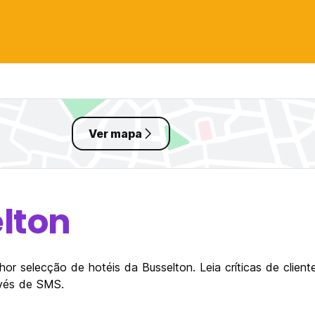
Ver mapa
lton
or selecção de hotéis da Busselton. Leia críticas de clien
avés de SMS.