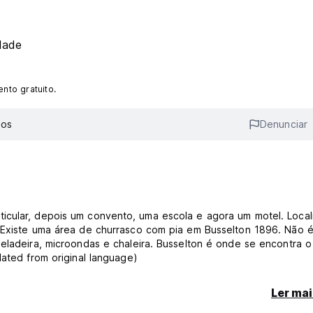
dade
nto gratuito.
ios
Denunciar
icular, depois um convento, uma escola e agora um motel. Loca
. Existe uma área de churrasco com pia em Busselton 1896. Não 
eladeira, microondas e chaleira. Busselton é onde se encontra o
lated from original language)
Ler mai