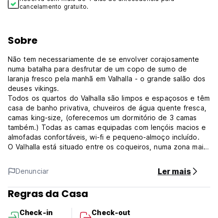
cancelamento gratuito.
Sobre
Não tem necessariamente de se envolver corajosamente
numa batalha para desfrutar de um copo de sumo de
laranja fresco pela manhã em Valhalla - o grande salão dos
deuses vikings.
Todos os quartos do Valhalla são limpos e espaçosos e têm
casa de banho privativa, chuveiros de água quente fresca,
camas king-size, (oferecemos um dormitório de 3 camas
também.) Todas as camas equipadas com lençóis macios e
almofadas confortáveis, wi-fi e pequeno-almoço incluído.
O Valhalla está situado entre os coqueiros, numa zona mais
remota da ilha, o que proporciona uma experiência única na
ilha. Tenha uma boa noite de sono rodeado pela natureza,
Ler mais
Denunciar
mas sempre a 3 minutos a pé da praia do pôr do sol ou a
10 minutos de bicicleta da estrada principal de Gili com
Regras da Casa
todos os bares, discotecas e comodidades que a ilha tem
para oferecer.
Check-in
Check-out
Oferecemos serviço de entrega de comida dos