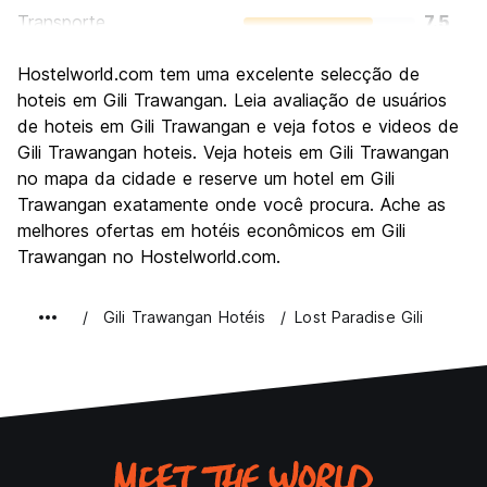
Transporte
7.5
Visitas turísticas
6.7
Hostelworld.com tem uma excelente selecção de
Cultura
6.3
hoteis em Gili Trawangan. Leia avaliação de usuários
Festas / vida noturna
de hoteis em Gili Trawangan e veja fotos e videos de
8.8
Gili Trawangan hoteis. Veja hoteis em Gili Trawangan
Custo-beneficio
8.0
no mapa da cidade e reserve um hotel em Gili
Trawangan exatamente onde você procura. Ache as
melhores ofertas em hotéis econômicos em Gili
Trawangan no Hostelworld.com.
Gili Trawangan Hotéis
Lost Paradise Gili