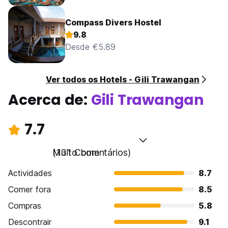
Compass Divers Hostel
9.8
Desde €5.89
Ver todos os Hotels - Gili Trawangan
Acerca de:
Gili Trawangan
7.7
Muito bom
(131 Comentários)
Actividades
8.7
Comer fora
8.5
Compras
5.8
Descontrair
9.1