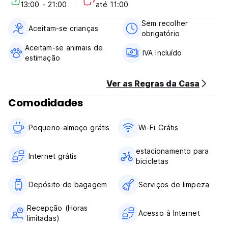
13:00 - 21:00
até 11:00
restaurantes vizinhos e temos o nosso próprio bar no local,
o 'General Lee's Tavern' que serve cocktails clássicos e
Sem recolher
cerveja fresca com uma bela vista do pôr do sol, aberto
Aceitam-se crianças
obrigatório
até tarde.
Estamos ansiosos por tornar a sua estadia no Valhalla Gili
Aceitam-se animais de
IVA Incluído
numa bela estadia. (Auto-translated from original language)
estimação
Ver as Regras da Casa
Comodidades
Pequeno-almoço grátis
Wi-Fi Grátis
estacionamento para
Internet grátis
bicicletas
Depósito de bagagem
Serviços de limpeza
Recepção (Horas
Acesso à Internet
limitadas)