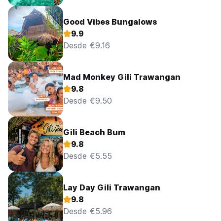
Good Vibes Bungalows
9.9
Desde €9.16
Mad Monkey Gili Trawangan
9.8
Desde €9.50
Gili Beach Bum
9.8
Desde €5.55
Lay Day Gili Trawangan
9.8
Desde €5.96