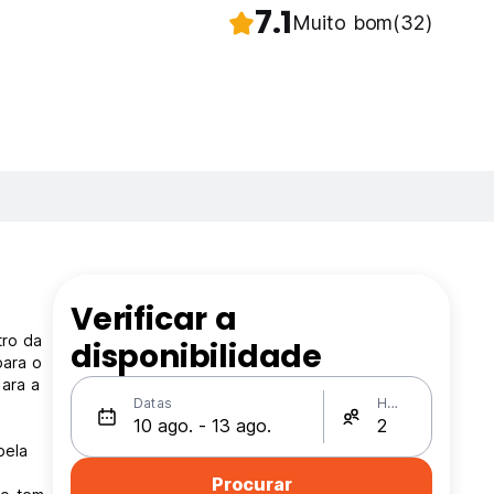
7.1
Muito bom
(32)
Verificar a
tro da
disponibilidade
para o
ara a
Datas
Hóspedes
bela
Procurar