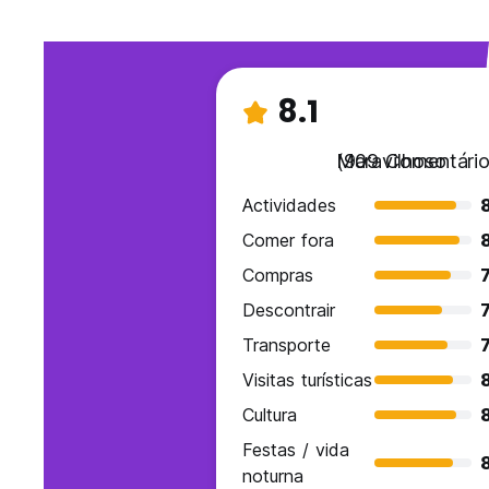
8.1
Maravilhoso
(909 Comentário
Actividades
Comer fora
Compras
7
Descontrair
7
Transporte
7
Visitas turísticas
8
Cultura
Festas / vida
8
noturna