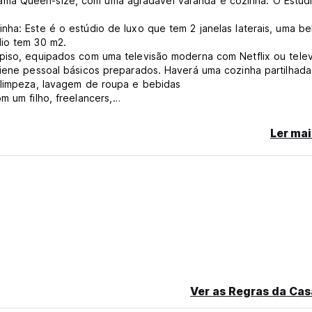
ama Queen-size, com uma agradável varanda e cozinha. O Estúd
nha: Este é o estúdio de luxo que tem 2 janelas laterais, uma be
dio tem 30 m2.
 piso, equipados com uma televisão moderna com Netflix ou tele
igiene pessoal básicos preparados. Haverá uma cozinha partilhad
a limpeza, lavagem de roupa e bebidas
m um filho, freelancers,
o de cancelamento tardio ou de não comparência, ser-lhe-á cobr
Ler mai
ginal language)
Ver as Regras da Cas