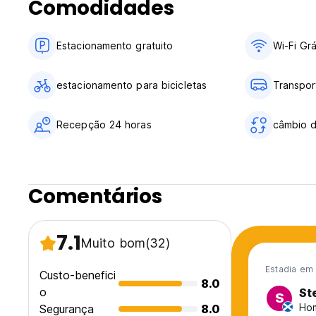
Comodidades
Estacionamento gratuito
Wi-Fi Grá
estacionamento para bicicletas
Transpor
Recepção 24 horas
câmbio 
Comentários
7.1
Muito bom
(32)
Estadia em 
Custo-benefici
8.0
o
St
S
Hom
Segurança
8.0