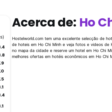
Acerca de:
Ho C
s)
Hostelworld.com tem uma excelente selecção de hote
de hoteis em Ho Chi Minh e veja fotos e videos de 
8.4
no mapa da cidade e reserve um hotel em Ho Chi M
8.8
melhores ofertas em hotéis econômicos em Ho Chi 
.9
.0
.5
.1
8.4
.1