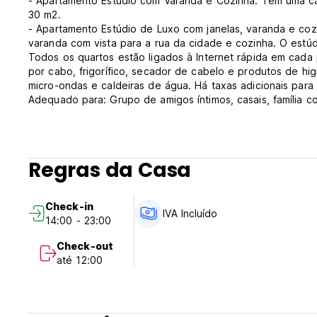
- Apartamento Estúdio com Varanda e Cozinha: Tem uma c
30 m2.
- Apartamento Estúdio de Luxo com janelas, varanda e cozi
varanda com vista para a rua da cidade e cozinha. O estú
Todos os quartos estão ligados à Internet rápida em cada
por cabo, frigorífico, secador de cabelo e produtos de h
micro-ondas e caldeiras de água. Há taxas adicionais par
Adequado para: Grupo de amigos íntimos, casais, família co
Política de cancelamento: 1 dia antes da chegada. Em cas
primeira noite da sua estadia.
Check-in das 14:00 às 23:00 .
Check out até às 12:00 .
Regras da Casa
Receção 24 horas.
Pagamento à chegada em dinheiro.
Impostos incluídos.
Check-in
Pequeno-almoço não incluído.
IVA Incluído
14:00 - 23:00
Não há toque de recolher.
Adequado para crianças.
Check-out
Não fumadores, exceto nas áreas designadas.
até 12:00
Não há barulho depois das 22:00. (Auto-translated from ori