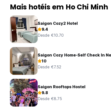
Mais hotéis em Ho Chi Minh
Saigon Cozy2 Hotel
9.4
Desde €10.70
Saigon Cozy Home-Self Check In Ne
10
Desde €7.52
Saigon Rooftops Hostel
9.8
Desde €8.75