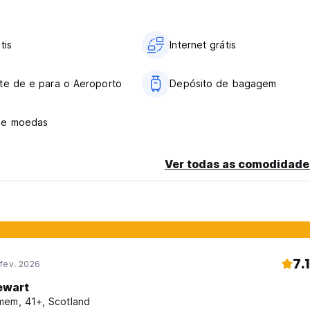
tis
Internet grátis
te de e para o Aeroporto
Depósito de bagagem
de moedas
Ver todas as comodidade
7.1
fev. 2026
ewart
em, 41+, Scotland