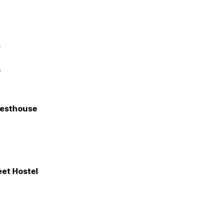
e
8
uesthouse
eet Hostel