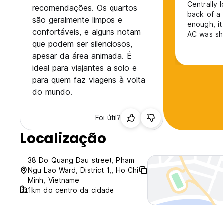
Centrally 
recomendações. Os quartos
back of a
são geralmente limpos e
enough, it just had a
confortáveis, e alguns notam
AC was sho
que podem ser silenciosos,
was super 
times to b
apesar da área animada. É
busy hoste
ideal para viajantes a solo e
para quem faz viagens à volta
do mundo.
Foi útil?
Localização
38 Do Quang Dau street, Pham
Ngu Lao Ward, District 1,, Ho Chi
Minh, Vietname
1km do centro da cidade