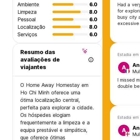
Ambiente
6.0
Had a very
for explor
Limpeza
8.0
busy city 
Pessoal
6.0
excessive 
Localização
8.0
Serviços
6.0
Resumo das
Estadia em 
avaliações de
An
viajantes
A
Mul
I missed m
O Home Away Homestay em
double be
Ho Chi Minh oferece uma
ótima localização central,
perfeita para explorar a cidade.
Os hóspedes elogiam
Estadia em
frequentemente a limpeza e a
An
equipa prestável e simpática,
A
Mul
que oferece ótimas