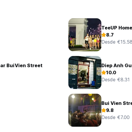
TeeUP Hom
8.7
Desde €15.5
ar BuiVien Street
Diep Anh G
10.0
Desde €8.31
Bui Vien Str
9.8
Desde €7.00