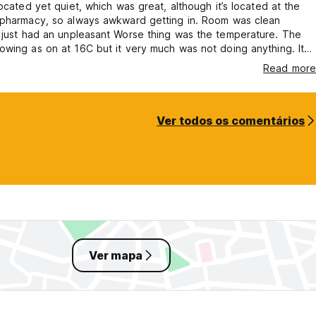
located yet quiet, which was great, although it’s located at the
 pharmacy, so always awkward getting in. Room was clean
n unpleasant Worse thing was the temperature. The
wing as on at 16C but it very much was not doing anything. It
hot at all times and I had my personal handheld fan on me at all
Read more
e able to cope. Other than that I was looking for a break after
l life and this was ok.
Ver todos os comentários
Ver mapa