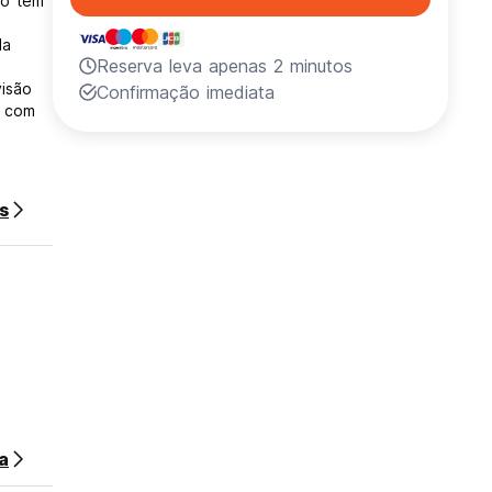
io tem
la
Reserva leva apenas 2 minutos
visão
Confirmação imediata
a com
ada a
s
a