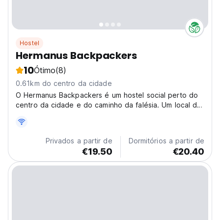
Hostel
Hermanus Backpackers
10
Ótimo
(8)
0.61km do centro da cidade
O Hermanus Backpackers é um hostel social perto do
centro da cidade e do caminho da falésia. Um local de
eleição para aventura e observação de baleias, é uma
base acolhedora para mochileiros. (Auto-translated
from original language)
Privados a partir de
Dormitórios a partir de
€19.50
€20.40