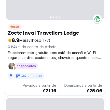
Hostel
Zoete Inval Travellers Lodge
8.9
Maravilhoso
(177)
0.84km do centro da cidade
Estacionamento gratuito com café da manhã e Wi-Fi
seguro. Jardins exuberantes, chuveiros quentes, camas
confortáveis, biblioteca aconchegante ao lado da
hospedados
lareira, deck ensolarado com jacuzzi, pátio com sombra
e cachoeira borbulhante, cozinha para hóspedes,...
Covid-19 Safe
Privados a partir de
Dormitórios a partir de
€21.16
€25.06