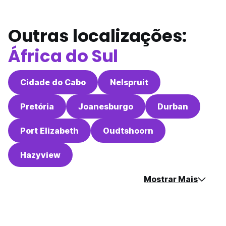
Outras localizações:
África do Sul
Cidade do Cabo
Nelspruit
Pretória
Joanesburgo
Durban
Port Elizabeth
Oudtshoorn
Hazyview
Mostrar Mais