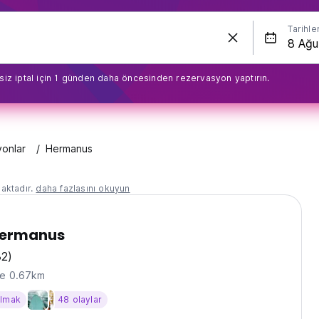
Tarihle
siz iptal için 1 günden daha öncesinden rezervasyon yaptırın.
yonlar
Hermanus
aktadır.
daha fazlasını okuyun
Hermanus
32)
ne 0.67km
almak
48 olaylar