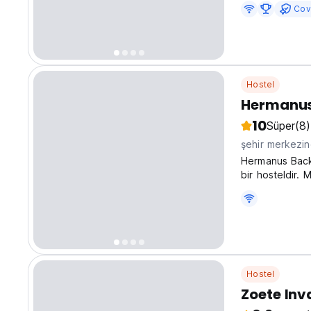
Cov
Hostel
Hermanus
10
Süper
(8)
şehir merkezi
Hermanus Back
bir hosteldir. 
gezginler için 
Hostel
Zoete Inv