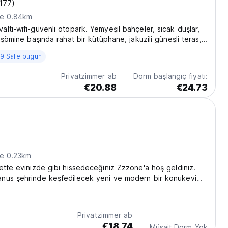
177)
ne 0.84km
ltı-wifi-güvenli otopark. Yemyeşil bahçeler, sıcak duşlar,
 şömine başında rahat bir kütüphane, jakuzili güneşli teras,
köpüren şelale, misafir mutfağı, barbekü alanı, güler yüzlü
9 Safe bugün
Privatzimmer ab
Dorm başlangıç fiyatı:
€20.88
€24.73
ne 0.23km
ette evinizde gibi hissedeceğiniz Zzzone'a hoş geldiniz.
nus şehrinde keşfedilecek yeni ve modern bir konukevi
Privatzimmer ab
€18.74
Müsait Dorm Yok