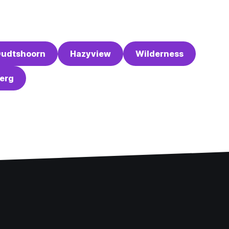
udtshoorn
Hazyview
Wilderness
erg