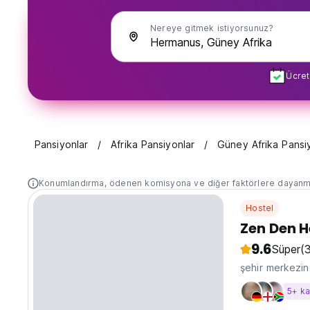
Nereye gitmek istiyorsunuz?
Ücret
Pansiyonlar
Afrika Pansiyonlar
Güney Afrika Pansi
Konumlandırma, ödenen komisyona ve diğer faktörlere dayanm
Hostel
Zen Den 
9.6
Süper
(
şehir merkezi
5+ k