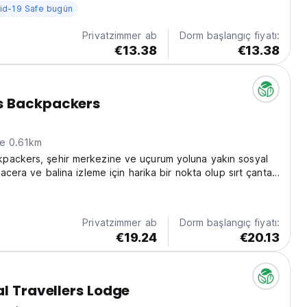
id-19 Safe bugün
Privatzimmer ab
Dorm başlangıç fiyatı:
€13.38
€13.38
 Backpackers
ne 0.61km
packers, şehir merkezine ve uçurum yoluna yakın sosyal
Macera ve balina izleme için harika bir nokta olup sırt çantalı
rahat bir üstür. (Auto-translated from original language)
Privatzimmer ab
Dorm başlangıç fiyatı:
€19.24
€20.13
al Travellers Lodge