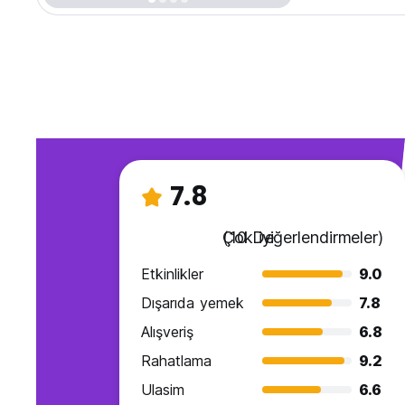
7.8
Çok iyi
(10 Değerlendirmeler)
Etkinlikler
9.0
Dışarıda yemek
7.8
Alışveriş
6.8
Rahatlama
9.2
Ulasim
6.6