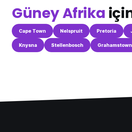
Güney Afrika
içi
Cape Town
Nelspruit
Pretoria
Knysna
Stellenbosch
Grahamstown