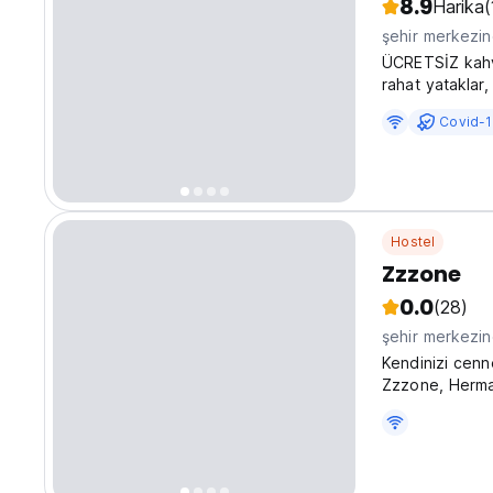
8.9
Harika
(
şehir merkezi
ÜCRETSİZ kahva
rahat yataklar,
gölgeli avluda 
Covid-1
hizmet
Hostel
Zzzone
0.0
(28)
şehir merkezi
Kendinizi cenn
Zzzone, Herma
konseptidir.