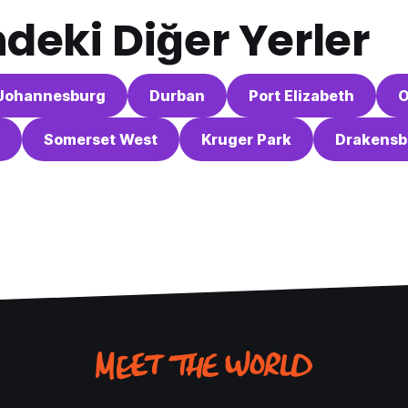
ndeki Diğer Yerler
Johannesburg
Durban
Port Elizabeth
O
Somerset West
Kruger Park
Drakensb