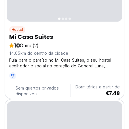
Hostel
Mi Casa Suites
10
Ótimo
(2)
14.05km do centro da cidade
Fuja para o paraíso no Mi Casa Suites, o seu hostel
acolhedor e social no coração de General Luna,
Siargao! A poucos passos de Tuason Point e da
Tourism Road, somos a base perfeita para surfar, ter
aventuras nas ilhas e conhecer outros viajantes. Fique
Dormitórios a partir de
Sem quartos privados
confortável,...
€7.48
disponíveis