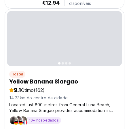
€12.94
popular attractions, including Guyam Island (600...
disponíveis
Hostel
Yellow Banana Siargao
9.1
Ótimo
(162)
14.23km do centro da cidade
Located just 800 metres from General Luna Beach,
Yellow Banana Siargao provides accommodation in
General Luna with access to a garden, a bar, as well as
10+ hospedados
full-day security. Both free WiFi and parking on-site are
available at the homestay free of charge. The...