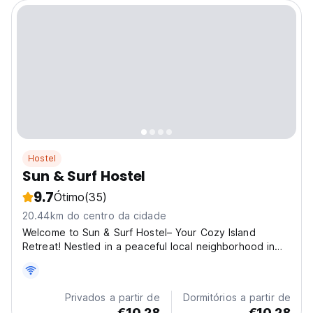
Hostel
Sun & Surf Hostel
9.7
Ótimo
(35)
20.44km do centro da cidade
Welcome to Sun & Surf Hostel– Your Cozy Island
Retreat! Nestled in a peaceful local neighborhood in
the north of Siargao, our hostel is designed for
travelers looking for comfort, community, and an
authentic island experience. Whether you're here to
Privados a partir de
Dormitórios a partir de
surf,...
€10.28
€10.28