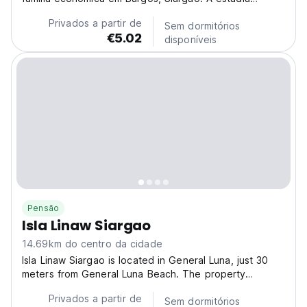
perfeita, tranquila e barata para surfistas que desejam
Privados a partir de
paz e economia. (Auto-translated from original
Sem dormitórios
€5.02
language)
disponíveis
Pensão
Isla Linaw Siargao
14.69km do centro da cidade
Isla Linaw Siargao is located in General Luna, just 30
meters from General Luna Beach. The property
features a peaceful garden, non-smoking rooms, and
Privados a partir de
free Wi-Fi throughout. It’s conveniently situated near
Sem dormitórios