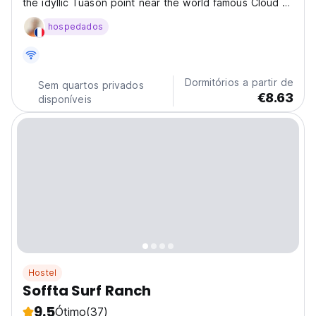
the idyllic Tuason point near the world famous Cloud 9
surf beach. You will find us 5km from the town center
hospedados
and 100 meters from Tuason beach and White Banana
surf spots. The hostel focuses on creating...
Dormitórios a partir de
Sem quartos privados
€8.63
disponíveis
Hostel
Soffta Surf Ranch
9.5
Ótimo
(37)