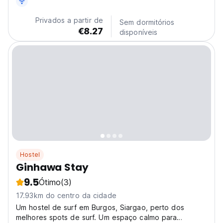
bathroom in General Luna. Free private parking is
available and the hostel also provides bike hire for...
Privados a partir de
Sem dormitórios
€8.27
disponíveis
Hostel
Ginhawa Stay
9.5
Ótimo
(3)
17.93km do centro da cidade
Um hostel de surf em Burgos, Siargao, perto dos
melhores spots de surf. Um espaço calmo para