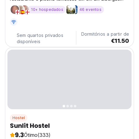
totalmente climatizado, localizado a apenas 7 minutos
10+ hospedados
46 eventos
a pé da Cloud 9.
Dormitórios a partir de
Sem quartos privados
€11.50
disponíveis
Hostel
Sunlit Hostel
9.3
Ótimo
(333)