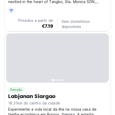
nestled in the heart of Tangbo, Sta. Monica SDN.,
Santa Monica (Sapao), Philippines! This vibrant
homestay offers a truly authentic Filipino experience, a
perfect base for exploring the stunning beauty of
Privados a partir de
Sem dormitórios
Siargao...
€7.19
disponíveis
Pensão
Labjanan Siargao
18.31km do centro da cidade
Experimente a vida local da ilha na nossa casa de
família econômica em Burgos, Siargao. A estadia