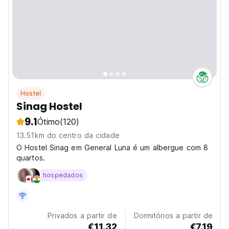
Hostel
Sinag Hostel
9.1
Ótimo
(120)
13.51km do centro da cidade
O Hostel Sinag em General Luna é um albergue com 8
quartos.
hospedados
Privados a partir de
Dormitórios a partir de
€11.32
€7.19