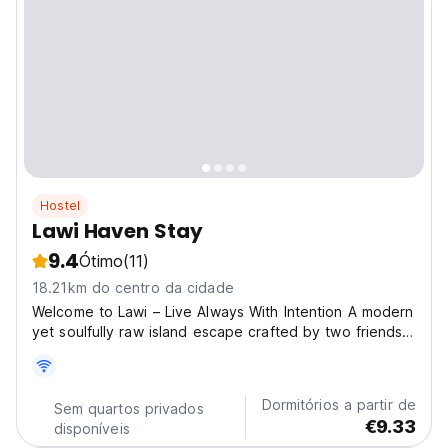
Hostel
Lawi Haven Stay
9.4
Ótimo
(11)
18.21km do centro da cidade
Welcome to Lawi – Live Always With Intention A modern
yet soulfully raw island escape crafted by two friends
who believe in slow living and authentic travel. Set in
Burgos, Siargao’s quiet north, Lawi is a beautiful blend
of local wood artistry and clean...
Dormitórios a partir de
Sem quartos privados
€9.33
disponíveis