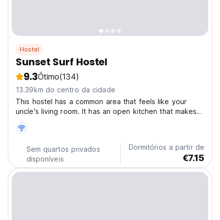
Hostel
Sunset Surf Hostel
9.3
Ótimo
(134)
13.39km do centro da cidade
This hostel has a common area that feels like your
uncle's living room. It has an open kitchen that makes
cooking really convenient The hostel is really clean
that it has no mice and cockroaches because of our
hostel cat "Mao-mao". Take a 5 minute walk and...
Dormitórios a partir de
Sem quartos privados
€7.15
disponíveis