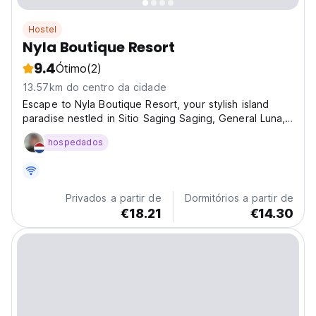
Hostel
Nyla Boutique Resort
9.4
Ótimo
(2)
13.57km do centro da cidade
Escape to Nyla Boutique Resort, your stylish island
paradise nestled in Sitio Saging Saging, General Luna,
Philippines! This isn't just a hostel; it's an experience.
hospedados
Imagine waking up to the vibrant energy of Siargao,
ready to explore world-class surf breaks...
Privados a partir de
Dormitórios a partir de
€18.21
€14.30