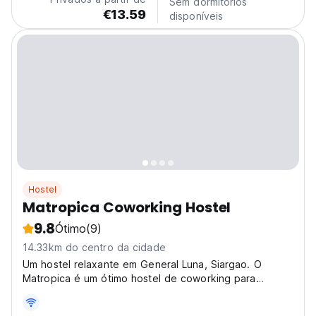
Sem dormitórios
There...
€13.59
disponíveis
Hostel
Matropica Coworking Hostel
9.8
Ótimo
(9)
14.33km do centro da cidade
Um hostel relaxante em General Luna, Siargao. O
Matropica é um ótimo hostel de coworking para
nómadas digitais, mochileiros e surfistas perto dos
spots de surf de Siargao. (Auto-translated from original