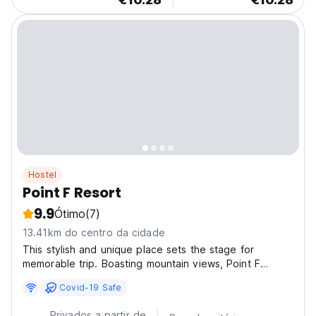
Hostel
Point F Resort
9.9
Ótimo
(7)
13.41km do centro da cidade
This stylish and unique place sets the stage for
memorable trip. Boasting mountain views, Point F
Siargao features accommodation with a garden and a
Covid-19 Safe
balcony, around 1.2 km from General Luna Beach. With
garden views, this accommodation offers a patio.
Privados a partir de