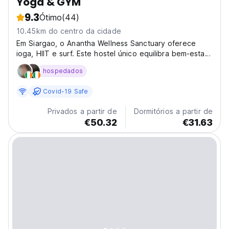
Yoga & GYM
9.3
Ótimo
(44)
10.45km do centro da cidade
Em Siargao, o Anantha Wellness Sanctuary oferece
ioga, HIIT e surf. Este hostel único equilibra bem-estar
e ondas. Desfrute de comida saudável e aulas de
hospedados
fitness. (Auto-translated from original language)
Covid-19 Safe
Privados a partir de
Dormitórios a partir de
€50.32
€31.63