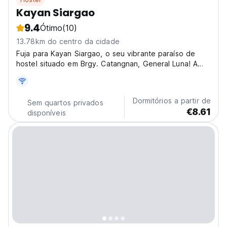
Kayan Siargao
9.4
Ótimo
(10)
13.78km do centro da cidade
Fuja para Kayan Siargao, o seu vibrante paraíso de
hostel situado em Brgy. Catangnan, General Luna! A
poucos passos do mundialmente famoso spot de surf
Cloud 9, oferecemos a combinação perfeita de
ambiente de ilha e conforto moderno. Imagine acordar
Dormitórios a partir de
Sem quartos privados
com o...
€8.61
disponíveis