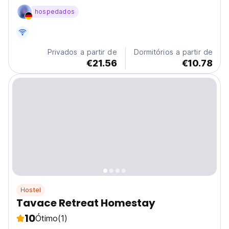
surfistas, trabalhadores remotos e amantes da
hospedados
natureza. Estadia perfeita em Siargao para desligar e
recarregar energias. (Auto-translated from original
language)
Privados a partir de
Dormitórios a partir de
€21.56
€10.78
Hostel
Tavace Retreat Homestay
10
Ótimo
(1)