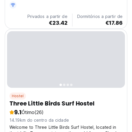
nas Filipinas, com preços competitivos para pessoas
de todas as idades e de todas as classes sociais.
Privados a partir de
Dormitórios a partir de
€23.42
€17.86
Hostel
Three Little Birds Surf Hostel
9.1
Ótimo
(26)
14.19km do centro da cidade
Welcome to Three Little Birds Surf Hostel, located in