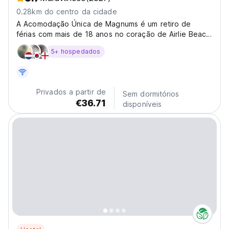
0.28km do centro da cidade
A Acomodação Única de Magnums é um retiro de
férias com mais de 18 anos no coração de Airlie Beach.
Perto de tudo. O Magnums oferece uma ampla gama
5+ hospedados
de acomodações, adequadas a todos os orçamentos,
desde cabines com casa de banho privativa até
quartos privados...
Privados a partir de
Sem dormitórios
€36.71
disponíveis