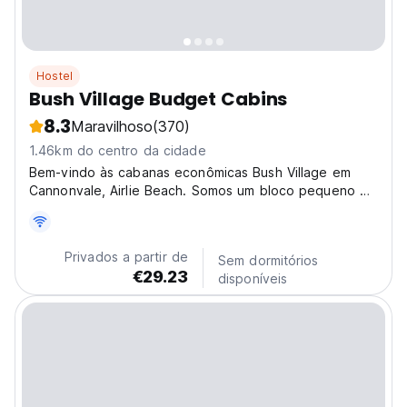
Hostel
Bush Village Budget Cabins
8.3
Maravilhoso
(370)
1.46km do centro da cidade
Bem-vindo às cabanas econômicas Bush Village em
Cannonvale, Airlie Beach. Somos um bloco pequeno e
tranquilo de cabanas de férias situadas em jardins
relaxantes e adequados para pássaros, mas ainda
estamos perto da Marina do Mar de Coral.
Privados a partir de
Sem dormitórios
€29.23
disponíveis