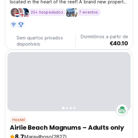
located in the heart of the reef! A brand new property
that has opened it's doors in August 2024 - Exciting
20+ hospedados
7 eventos
New Chapter for the Bounce Brand! Embark on a fresh
and vibrant experience at Bounce Airlie Beach,...
Dormitórios a partir de
Sem quartos privados
€40.10
disponíveis
Hostel
Airlie Beach Magnums – Adults only
8.7
Maravilhoso
(2827)