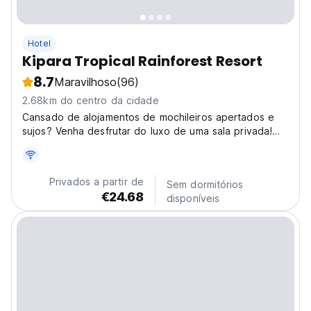
Hotel
Kipara Tropical Rainforest Resort
8.7
Maravilhoso
(96)
2.68km do centro da cidade
Cansado de alojamentos de mochileiros apertados e
sujos? Venha desfrutar do luxo de uma sala privada!
Limpo, tranquilo e conveniente, o Kipara é a melhoria
de mochila que você pode pagar. O resort oferece
apenas quartos privados e vilas auto-suficientes,...
Privados a partir de
Sem dormitórios
€24.68
disponíveis