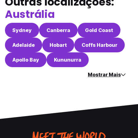
Outras localizações:
Austrália
Sydney
Canberra
Gold Coast
Adelaide
Hobart
Coffs Harbour
Apollo Bay
Kununurra
Mostrar Mais