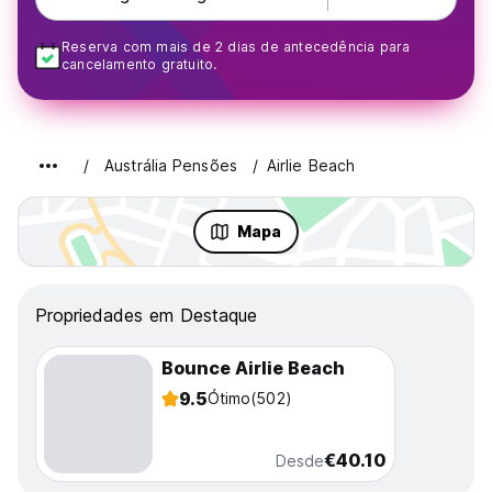
Reserva com mais de 2 dias de antecedência para
cancelamento gratuito.
Austrália Pensões
Airlie Beach
Mapa
Propriedades em Destaque
Bounce Airlie Beach
9.5
Ótimo
(502)
€40.10
Desde