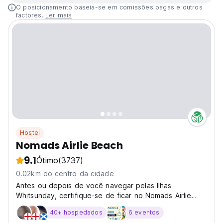
O posicionamento baseia-se em comissões pagas e outros
factores.
Ler mais
Hostel
Nomads Airlie Beach
9.1
Ótimo
(3737)
0.02km do centro da cidade
Antes ou depois de você navegar pelas Ilhas
Whitsunday, certifique-se de ficar no Nomads Airlie
Beach. Instalado em 7 acres de jardins tropicais
40+ hospedados
6 eventos
abundantes em flores e fauna nativa, o Nomads