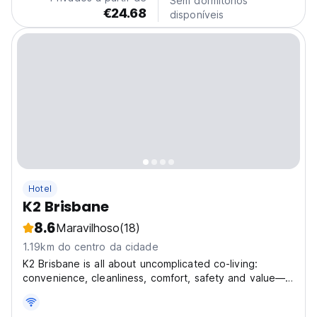
Sem dormitórios
€24.68
disponíveis
Hotel
K2 Brisbane
8.6
Maravilhoso
(18)
1.19km do centro da cidade
K2 Brisbane is all about uncomplicated co-living:
convenience, cleanliness, comfort, safety and value—in
a heritage building near the CBD. Choose from Comfort
Rooms (with immaculate shared bathrooms) through to