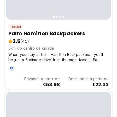
Hostel
Palm Hamilton Backpackers
3.5
(45)
5km do centro da cidade
When you stay at Palm Hamilton Backpackers , you'll
be just a 5-minute drive from the most famous Eat
street in Brisbane ,Portside Wharf and Brisbane
Showgrounds, ferry not far at all . Apartments feature
conveniences like kitchens, along with balconies and...
Privados a partir de
Dormitórios a partir de
€53.98
€22.33