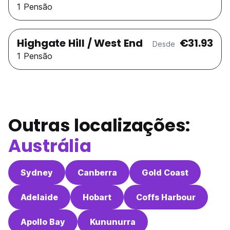
1 Pensão
Highgate Hill / West End
€31.93
Desde
1 Pensão
Outras localizações:
Austrália
Sydney
Canberra
Gold Coast
Adelaide
Hobart
Coffs Harbour
Apollo Bay
Kununurra