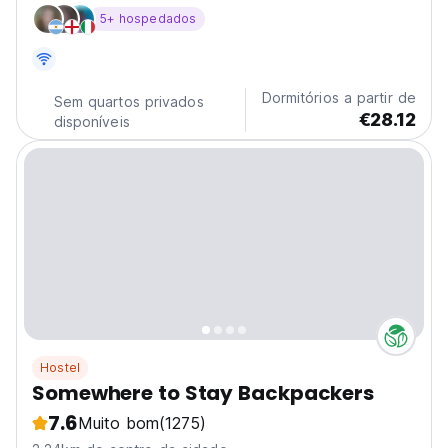
oferecemos WiFi de alta velocidade gratuita, café da
5+ hospedados
manhã gratuito, duas salas de estar com Netflix e uma
incrível terraço no telhado.
Dormitórios a partir de
Sem quartos privados
€28.12
disponíveis
Hostel
Somewhere to Stay Backpackers
7.6
Muito bom
(1275)