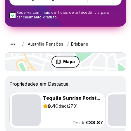
Reserva com mais de 1 dias de antecedência para
cancelamento gratuito.
Austrália Pensões
Brisbane
Mapa
Propriedades em Destaque
Tequila Sunrise Podstel Brisbane
9.4
Ótimo
(270)
€38.87
Desde