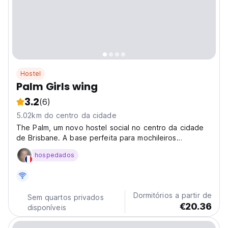
Hostel
Palm Girls wing
3.2
(6)
5.02km do centro da cidade
The Palm, um novo hostel social no centro da cidade
de Brisbane. A base perfeita para mochileiros
explorarem a cidade e a beleza natural de Queensland
hospedados
e conhecerem outros viajantes. (Auto-translated from
original language)
Dormitórios a partir de
Sem quartos privados
€20.36
disponíveis