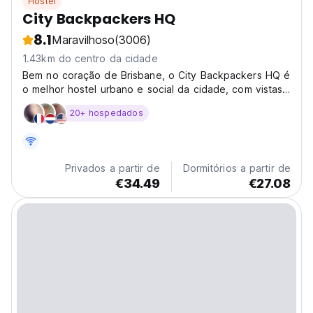
Hostel
City Backpackers HQ
8.1
Maravilhoso
(3006)
1.43km do centro da cidade
Bem no coração de Brisbane, o City Backpackers HQ é
o melhor hostel urbano e social da cidade, com vistas
imbatíveis para o rio e o skyline. Hospede-se a apenas
20+ hospedados
alguns minutos das melhores áreas de compras, bares,
restaurantes, vida noturna e transportes....
Privados a partir de
Dormitórios a partir de
€34.49
€27.08