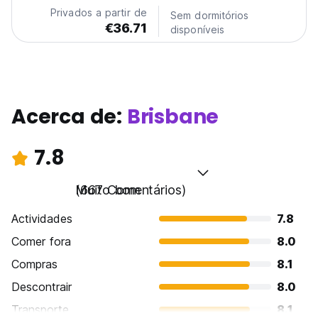
fully self-contained Luxury Suites. In every...
Privados a partir de
Sem dormitórios
€36.71
disponíveis
Acerca de:
Brisbane
7.8
Muito bom
(667 Comentários)
Actividades
7.8
Comer fora
8.0
Compras
8.1
Descontrair
8.0
Transporte
8.1