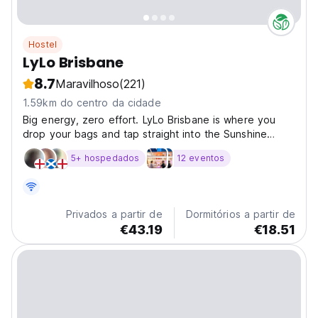
Hostel
LyLo Brisbane
8.7
Maravilhoso
(221)
1.59km do centro da cidade
Big energy, zero effort. LyLo Brisbane is where you
drop your bags and tap straight into the Sunshine
State vibe. Set in the heart of Fortitude Valley, you’re
5+ hospedados
12 eventos
surrounded by live music, late nights and all the action
Brisbane is known for. The train station...
Privados a partir de
Dormitórios a partir de
€43.19
€18.51