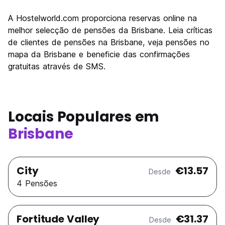
Visitas turísticas
7.4
A Hostelworld.com proporciona reservas online na
Cultura
7.6
melhor selecção de pensões da Brisbane. Leia críticas
Festas / vida noturna
de clientes de pensões na Brisbane, veja pensões no
7.8
mapa da Brisbane e beneficie das confirmações
Custo-beneficio
7.1
gratuitas através de SMS.
Locais Populares em
Brisbane
City
€13.57
Desde
4 Pensões
Fortitude Valley
€31.37
Desde