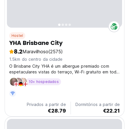
Hostel
YHA Brisbane City
8.2
Maravilhoso
(2575)
1.5km do centro da cidade
O Brisbane City YHA é um albergue premiado com
espetaculares vistas do terraço, Wi-Fi gratuito em toda
a propriedade e a 10 minutos a pé do Centro de
10+ hospedados
Transporte de Brisbane.
Privados a partir de
Dormitórios a partir de
€28.79
€22.21