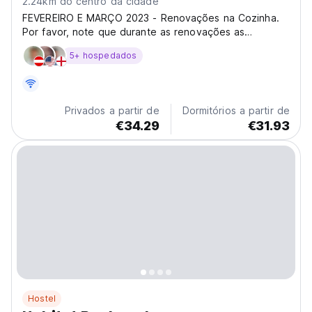
2.24km do centro da cidade
FEVEREIRO E MARÇO 2023 - Renovações na Cozinha.
Por favor, note que durante as renovações as
comodidades de cozinha serão reduzidas. Uma
5+ hospedados
pequena cozinha básica temporária estará disponível.
Privados a partir de
Dormitórios a partir de
€34.29
€31.93
Hostel