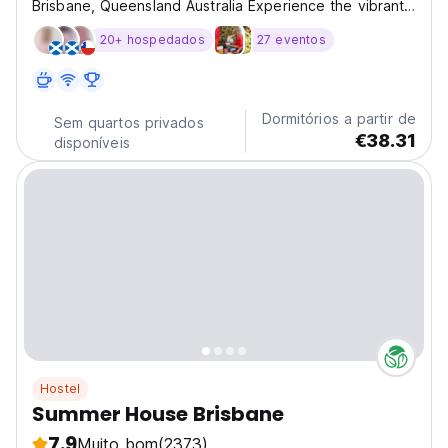
Brisbane, Queensland Australia Experience the vibrant
city life with a stay at Tequila Sunrise Podstel Brisbane,
20+ hospedados
27 eventos
our friendly atmosphere ensures a memorable visit.
Tequila Sunrise Podstel Brisbane is conveniently...
Dormitórios a partir de
Sem quartos privados
€38.31
disponíveis
Hostel
Summer House Brisbane
7.9
Muito bom
(2373)