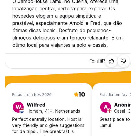
O JamboHouse Lamu, no Quénia, oferece uma
localização central, perfeita para explorar. Os
hóspedes elogiam a equipa simpática e
prestável, especialmente Arnold e Fred, que dão
ótimas dicas locais. Desfrute de pequenos-
almoços deliciosos e um terraço relaxante. É um
ótimo local para viajantes a solo e casais.
Foi útil?
10
Estadia em fev. 2026
Estadia em fev. 20
Wilfred
Anónim
W
A
Homem, 41+, Netherlands
Casal, 31-
Perfect centrally location. Host is
Great place to st
very friendly and give suggestions
Lamu!
for da trips . The breakfast is