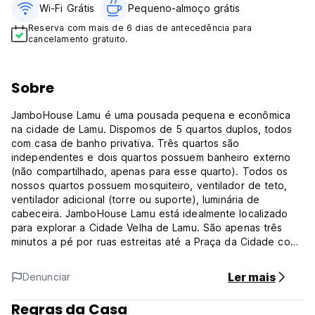
Wi-Fi Grátis
Pequeno-almoço grátis
Reserva com mais de 6 dias de antecedência para
cancelamento gratuito.
Sobre
JamboHouse Lamu é uma pousada pequena e econômica
na cidade de Lamu. Dispomos de 5 quartos duplos, todos
com casa de banho privativa. Três quartos são
independentes e dois quartos possuem banheiro externo
(não compartilhado, apenas para esse quarto). Todos os
nossos quartos possuem mosquiteiro, ventilador de teto,
ventilador adicional (torre ou suporte), luminária de
cabeceira. JamboHouse Lamu está idealmente localizado
para explorar a Cidade Velha de Lamu. São apenas três
minutos a pé por ruas estreitas até a Praça da Cidade com
o Forte Lamu. Do nosso telhado superior você tem uma boa
vista da cidade de Lamu, da parte interior e do nascer do
Ler mais
Denunciar
sol. Não somos um resort 5 estrelas, mas oferecemos
quartos limpos com preços justos. Nossa Tarifa Standard é
Regras da Casa
sem café da manhã, nossa Tarifa Bed & Breakfast inclui