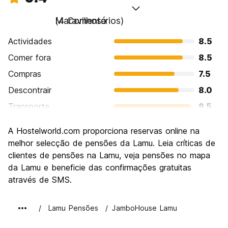
Maravilhoso
(4 Comentários)
Actividades
8.5
Comer fora
8.5
Compras
7.5
Descontrair
8.0
Transporte
9.5
Visitas turísticas
8.5
A Hostelworld.com proporciona reservas online na
Cultura
9.5
melhor selecção de pensões da Lamu. Leia críticas de
Festas / vida noturna
clientes de pensões na Lamu, veja pensões no mapa
6.5
da Lamu e beneficie das confirmações gratuitas
Custo-beneficio
9.0
através de SMS.
Lamu Pensões
JamboHouse Lamu