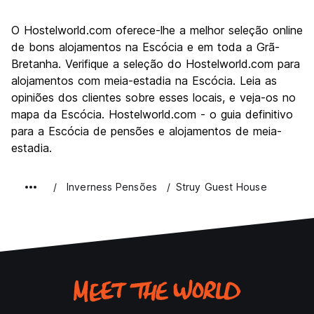
Visitas turísticas
7.8
O Hostelworld.com oferece-lhe a melhor seleção online
Cultura
7.6
de bons alojamentos na Escócia e em toda a Grã-
Festas / vida noturna
Bretanha. Verifique a seleção do Hostelworld.com para
6.5
alojamentos com meia-estadia na Escócia. Leia as
Custo-beneficio
7.8
opiniões dos clientes sobre esses locais, e veja-os no
mapa da Escócia. Hostelworld.com - o guia definitivo
para a Escócia de pensões e alojamentos de meia-
estadia.
Inverness Pensões
Struy Guest House