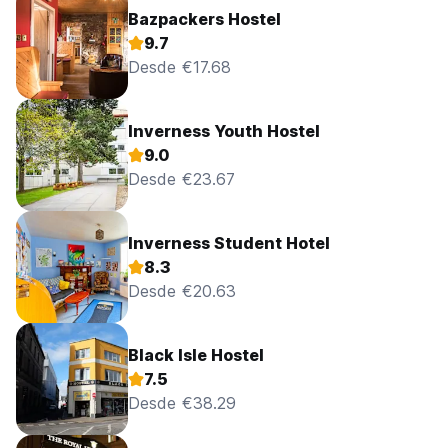
Bazpackers Hostel
9.7
Desde €17.68
Inverness Youth Hostel
9.0
Desde €23.67
Inverness Student Hotel
8.3
Desde €20.63
Black Isle Hostel
7.5
Desde €38.29