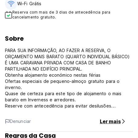
Wi-Fi Grátis
Reserva com mais de 3 dias de antecedência para
cancelamento gratuito.
Sobre
PARA SUA INFORMAÇÃO, AO FAZER A RESERVA, O
ORÇAMENTO MAIS BARATO (QUARTO INDIVIDUAL BÁSICO)
É UMA CARAVANA PRIVADA COM CASA DE BANHO
PARTILHADA NO EDIFÍCIO PRINCIPAL.
Obtenha alojamento económico nestas férias
Ofertas especiais de pequeno-almoço gratuito para o
inverno.
Quase de certeza para este tipo de alojamento o mais
barato em Inverness e arredores.
Reserve com antecedência para evitar desilusões.
Preços a partir de 9 libras para dormitórios com 4 camas e
casas de banho partilhadas
Ler mais
Denunciar
E a partir de 15 libras para quartos privados com casa de
banho privativa
Regras da Casa
E a partir de 12 libras para quartos privados com casas de