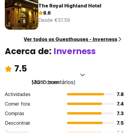
The Royal Highland Hotel
8.6
Desde €37.59
Ver todos os Guesthouses - Inverness
Acerca de:
Inverness
7.5
Muito bom
(35 Comentários)
Actividades
7.8
Comer fora
7.4
Compras
7.3
Descontrair
7.5
Transporte
7.4