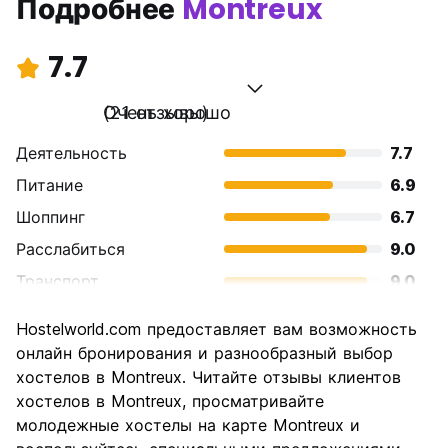
Подробнее
Montreux
7.7
Очень хорошо
(21 отзывы)
Деятельность
7.7
Питание
6.9
Шоппинг
6.7
Расслабиться
9.0
Транспорт
9.0
Осмотр
9.0
Hostelworld.com предоставляет вам возможность
достопримечательностей
онлайн бронирования и разнообразный выбор
Культура
8.1
хостелов в Montreux. Читайте отзывы клиентов
Ночная жизнь
хостелов в Montreux, просматривайте
6.7
молодежные хостелы на карте Montreux и
Соотношение цены и
6.8