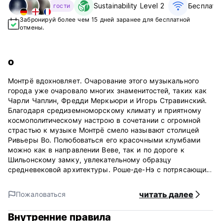
Sustainability Level 2
Бесплатн
гости
Забронируй более чем 15 дней заранее для бесплатной
отмены.
о
Монтрё вдохновляет. Очарование этого музыкального
города уже очаровало многих знаменитостей, таких как
Чарли Чаплин, Фредди Меркьюри и Игорь Стравинский.
Благодаря средиземноморскому климату и приятному
космополитическому настрою в сочетании с огромной
страстью к музыке Монтрё смело называют столицей
Ривьеры Во. Полюбоваться его красочными клумбами
можно как в направлении Веве, так и по дороге к
Шильонскому замку, увлекательному образцу
средневековой архитектуры. Роше-де-Нэ с потрясающим
видом на Во, Вале, Бернские и Французские Альпы
также является фантастическим местом. (Auto-translated
читать далее
Пожаловаться
from original language)
Внутренние правила