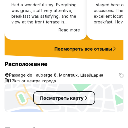
Had a wonderful stay. Everything
I stayed here on 
was great, staff very attentive,
occasions. The staff were friendly,
breakfast was satisfying, and the
excellent locatio
view at the front terrace is
breakfast. I love
charming☺️
paddleboard rent
Read more
stayed, there wa
and the second ti
people, so very li
Посмотреть все отзывы
My first room wa
the second room
in the room and
Расположение
guys on the wall.
bugs come in, bu
Passage de l auberge 8, Montreux, Швейцария
ones on the wall
1.2km от центра города
offputting and ma
for 150€, it shou
Посмотреть карту