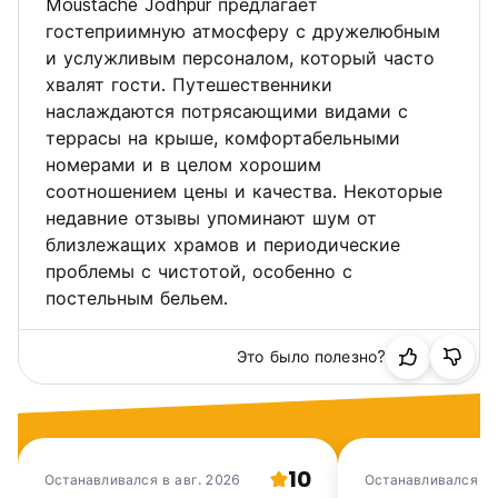
Moustache Jodhpur предлагает
9. На территории запрещено употребление алкоголя.
гостеприимную атмосферу с дружелюбным
и услужливым персоналом, который часто
10. Во время регистрации заезда нам необходимы
хвалят гости. Путешественники
действительный паспорт и виза для иностранных
наслаждаются потрясающими видами с
граждан, а также действительное удостоверение
личности с фотографией и подтверждение адреса для
террасы на крыше, комфортабельными
граждан Индии.
номерами и в целом хорошим
соотношением цены и качества. Некоторые
11. У нас строгая политика предоплаты при заселении.
недавние отзывы упоминают шум от
близлежащих храмов и периодические
12. Мы являемся хостелом для путешественников и не
поощряем групповое или длительное пребывание. При
проблемы с чистотой, особенно с
бронировании более 4 человек или проживании более 7
постельным бельем.
дней, пожалуйста, сначала напишите нам, чтобы получить
авторизацию. В противном случае мы оставляем за
собой право аннулировать ваше бронирование без
Это было полезно?
возврата средств.
13. Обратите внимание, что в отеле действует график
работы Green Social без кондиционера с 12:00 до 20:00.
В это время помещения общего пользования будут
10
Останавливался в авг. 2026
Останавливался в
кондиционированы, чтобы гости могли отдохнуть и