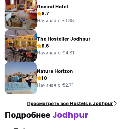
Govind Hotel
8.7
Начиная с €1.38
The Hosteller Jodhpur
8.6
Начиная с €4.81
Nature Horizon
10
Начиная с €2.71
Просмотреть все Hostels в Jodhpur
Подробнее
Jodhpur