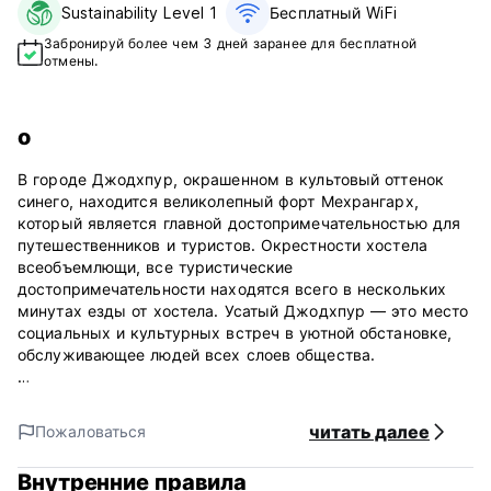
Sustainability Level 1
Бесплатный WiFi
Забронируй более чем 3 дней заранее для бесплатной
отмены.
о
В городе Джодхпур, окрашенном в культовый оттенок
синего, находится великолепный форт Мехрангарх,
который является главной достопримечательностью для
путешественников и туристов. Окрестности хостела
всеобъемлющи, все туристические
достопримечательности находятся всего в нескольких
минутах езды от хостела. Усатый Джодхпур — это место
социальных и культурных встреч в уютной обстановке,
обслуживающее людей всех слоев общества.
Хостел оборудован просторной общей зоной,
прекрасными балконами, удобными общими и
читать далее
Пожаловаться
уединенными отдельными комнатами. Погрузитесь в
веселую атмосферу домашнего театра, бесчисленных
Внутренние правила
настольных игр и восхитительных блюд для вашего