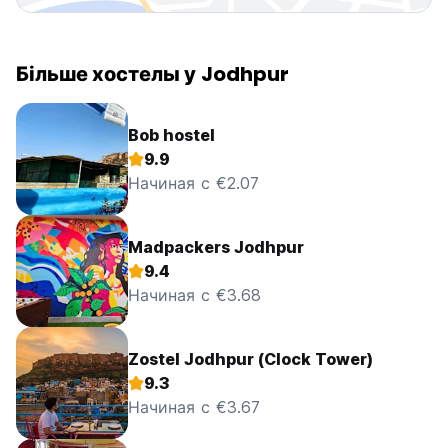
Більше хостелы у Jodhpur
Bob hostel
9.9
Начиная с €2.07
Madpackers Jodhpur
9.4
Начиная с €3.68
Zostel Jodhpur (Clock Tower)
9.3
Начиная с €3.67