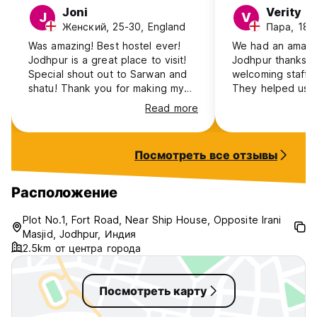
расслабиться.
Joni
Verity
J
V
Женский, 25-30, England
Пара, 18-
14. Мы гораздо лучше справляемся с электронной
Was amazing! Best hostel ever!
We had an amazin
почтой, чем с телефонами. Поэтому напишите нам свои
Jodhpur is a great place to visit!
Jodhpur thanks t
вопросы, прежде чем звонить нам :) (Auto-translated from
Special shout out to Sarwan and
welcoming staff 
original language)
shatu! Thank you for making my
They helped us g
birthday so special ✨
quickly and arran
Read more
us too! Special t
who took us on a
the blue city. De
Посмотреть все отзывы
caught in a flood
he really made us
friend. Hopefully
Расположение
Thank you 😁
Plot No.1, Fort Road, Near Ship House, Opposite Irani
Masjid, Jodhpur, Индия
2.5km от центра города
Посмотреть карту