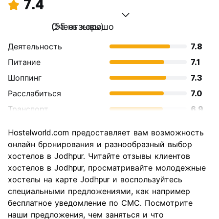
7.4
Очень хорошо
(55 отзывы)
Деятельность
7.8
Питание
7.1
Шоппинг
7.3
Расслабиться
7.0
Транспорт
6.9
Осмотр
8.5
Hostelworld.com предоставляет вам возможность
достопримечательностей
онлайн бронирования и разнообразный выбор
Культура
8.4
хостелов в Jodhpur. Читайте отзывы клиентов
Ночная жизнь
хостелов в Jodhpur, просматривайте молодежные
5.2
хостелы на карте Jodhpur и воспользуйтесь
Соотношение цены и
8.1
специальными предложениями, как например
качества
бесплатное уведомление по СМС. Посмотрите
наши предложения, чем заняться и что