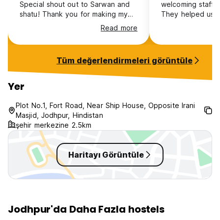
Special shout out to Sarwan and
welcoming staff 
shatu! Thank you for making my
They helped us g
birthday so special ✨
quickly and arran
Read more
us too! Special t
who took us on a
the blue city. De
Tüm değerlendirmeleri görüntüle
caught in a flood
he really made us
friend. Hopefully
Yer
Thank you 😁
Plot No.1, Fort Road, Near Ship House, Opposite Irani
Masjid, Jodhpur, Hindistan
şehir merkezine 2.5km
Haritayı Görüntüle
Jodhpur'da Daha Fazla hostels