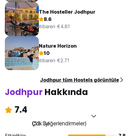
The Hosteller Jodhpur
8.6
itibaren €4.81
Nature Horizon
10
itibaren €2.71
Jodhpur tüm Hostels görüntüle
Jodhpur
Hakkında
7.4
Çok iyi
(55 Değerlendirmeler)
Etkinlikler
7.8