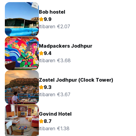
Bob hostel
9.9
itibaren €2.07
Madpackers Jodhpur
9.4
itibaren €3.68
Zostel Jodhpur (Clock Tower)
9.3
itibaren €3.67
Govind Hotel
8.7
itibaren €1.38