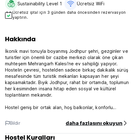
Sustainability Level 1
Ücretsiz WiFi
Ücretsiz iptal için 3 günden daha öncesinden rezervasyon
yaptırın.
Hakkında
İkonik mavi tonuyla boyanmış Jodhpur şehri, gezginler ve
turistler için önemli bir cazibe merkezi olarak öne çıkan
muhteşem Mehrangarh Kalesi'ne ev sahipliği yapıyor.
Hostelin çevresi, hostelden sadece birkaç dakikalık sürüş
mesafesinde tüm turistik mekanları kapsayan her şeyi
kapsamaktadır. Bıyık Jodhpur, rahat bir ortamda, toplumun
her kesiminden insana hitap eden sosyal ve kültürel
toplantıların mekanıdır.
Hostel geniş bir ortak alan, hoş balkonlar, konforlu
yatakhaneler ve gözlerden uzak özel odalar ile donatılmıştır.
Tesis bünyesindeki tiyatro, sayısız masa oyunu ve tesis
daha fazlasını okuyun
Bildir
bünyesindeki restoranımızın sunduğu damak tadınıza hitap
eden leziz lezzetler ile kendinizi neşeli atmosferin içinde
Hostel Kuralları
şımartın.