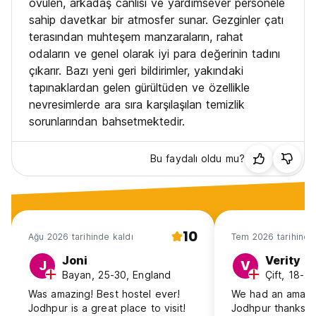
övülen, arkadaş canlısı ve yardımsever personele
sahip davetkar bir atmosfer sunar. Gezginler çatı
12.Biz bir gezgin pansiyonuyuz ve grup konaklamalarını ve
terasından muhteşem manzaraların, rahat
uzun konaklamaları teşvik etmiyoruz. 4 kişiden fazla
odaların ve genel olarak iyi para değerinin tadını
rezervasyonlar veya 7 günden uzun konaklamalar için lütfen
çıkarır. Bazı yeni geri bildirimler, yakındaki
yetki almak için önce bize e-posta gönderin. Aksi takdirde
rezervasyonunuzu herhangi bir geri ödeme olmaksızın
tapınaklardan gelen gürültüden ve özellikle
sonlandırma hakkımızı saklı tutuyoruz.
nevresimlerde ara sıra karşılaşılan temizlik
sorunlarından bahsetmektedir.
13. Tesisin Green Social'ın klimasız çalışma saatlerini 12:00 -
20:00 saatleri arasında takip ettiğini lütfen unutmayın. Bu
süre zarfında konukların dinlenmesi ve dinlenmesi için ortak
Bu faydalı oldu mu?
alanlar klimalıdır.
14. E-postayla telefonla olduğundan çok daha iyiyiz. Bizi
aramadan önce sorularınızı bize e-posta ile gönderin :)
(Auto-translated from original language)
10
Ağu 2026 tarihinde kaldı
Tem 2026 tarihinde
Joni
Verity
J
V
Bayan, 25-30, England
Çift, 18-2
Was amazing! Best hostel ever!
We had an amazin
Jodhpur is a great place to visit!
Jodhpur thanks t