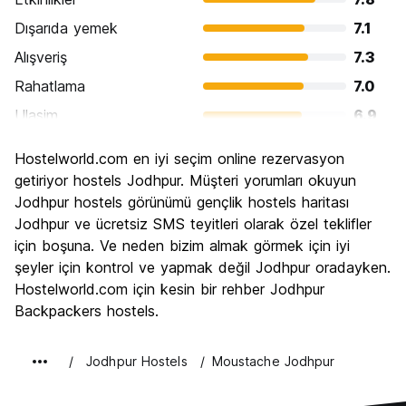
Dışarıda yemek
7.1
Alışveriş
7.3
Rahatlama
7.0
Ulasim
6.9
Gezi
8.5
Hostelworld.com en iyi seçim online rezervasyon
Kültür
8.4
getiriyor hostels Jodhpur. Müşteri yorumları okuyun
Gece hayatı
Jodhpur hostels görünümü gençlik hostels haritası
5.2
Jodhpur ve ücretsiz SMS teyitleri olarak özel teklifler
Ekonomik
8.1
için boşuna. Ve neden bizim almak görmek için iyi
şeyler için kontrol ve yapmak değil Jodhpur oradayken.
Hostelworld.com için kesin bir rehber Jodhpur
Backpackers hostels.
Jodhpur Hostels
Moustache Jodhpur