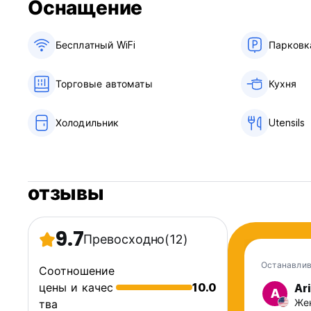
Оснащение
Бесплатный WiFi
Парковк
Торговые автоматы
Кухня
Холодильник
Utensils
отзывы
9.7
Превосходно
(12)
Останавлив
Соотношение
цены и качес
10.0
Ar
A
Жен
тва