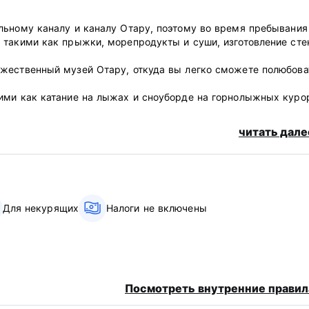
льному каналу и каналу Отару, поэтому во время пребывания
 такими как прыжки, морепродукты и суши, изготовление сте
жественный музей Отару, откуда вы легко сможете полюбова
ими как катание на лыжах и сноуборде на горнолыжных куро
ямом поезде, а до нового аэропорта Титосэ — за 70 минут на
читать дале
nguage)
Для некурящих
Налоги не включены
Посмотреть внутренние правил