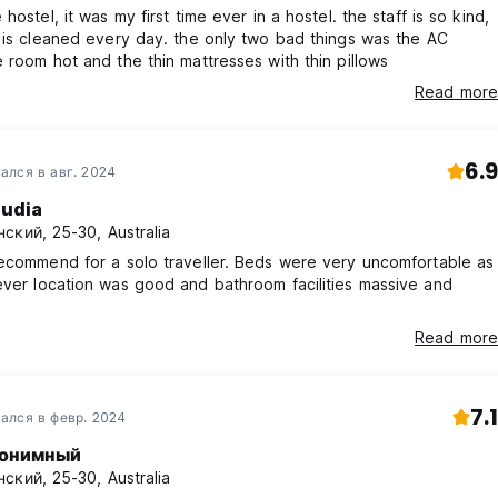
hostel, it was my first time ever in a hostel. the staff is so kind,
 is cleaned every day. the only two bad things was the AC
 room hot and the thin mattresses with thin pillows
Read more
6.9
ался в авг. 2024
audia
ский, 25-30, Australia
ecommend for a solo traveller. Beds were very uncomfortable as
ver location was good and bathroom facilities massive and
Read more
7.1
ался в февр. 2024
онимный
ский, 25-30, Australia