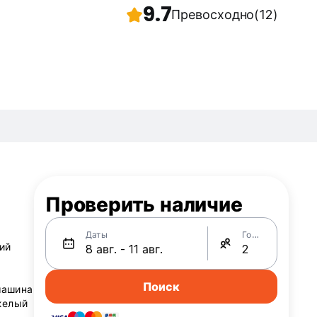
9.7
Превосходно
(12)
Проверить наличие
Даты
Гости
ий
Поиск
машина
яжелый