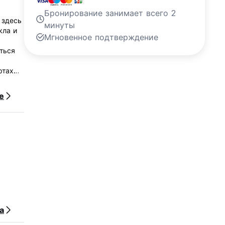
Бронирование занимает всего 2
 здесь
минуты
кла и
Мгновенное подтверждение
ться
ртах
е
а