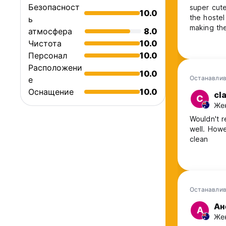
Безопасност
super cute 
10.0
the hostel
ь
making the
атмосфера
8.0
Чистота
10.0
Персонал
10.0
Расположени
10.0
Останавлив
е
Оснащение
10.0
cl
C
Жен
Wouldn't r
well. Howe
clean
Останавлив
Ан
А
Жен