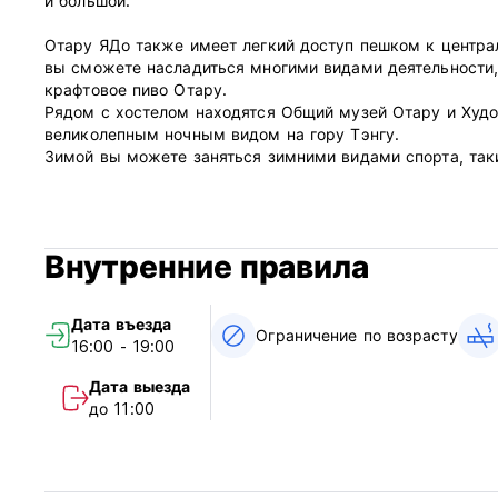
и большой.
Отару ЯДо также имеет легкий доступ пешком к центра
вы сможете насладиться многими видами деятельности,
крафтовое пиво Отару.
Рядом с хостелом находятся Общий музей Отару и Худо
великолепным ночным видом на гору Тэнгу.
Зимой вы можете заняться зимними видами спорта, так
Тенгу и Кироро.
до вокзала Саппоро можно добраться за 30 минут на пр
прямом скоростном поезде.
Будем рады видеть Вас! (Auto-translated from original la
Внутренние правила
Дата въезда
Ограничение по возрасту
16:00 - 19:00
Дата выезда
до 11:00