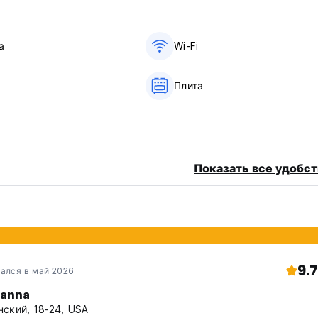
а
Wi-Fi
Плита
Показать все удобст
9.7
ался в май 2026
ianna
ский, 18-24, USA