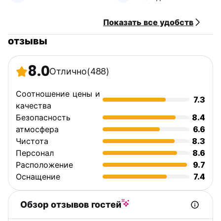
Бесплатный вай-фай.
Показать все удобств
Пожалуйста, свяжитесь с администрацией отеля и
сообщите ожидаемое время прибытия.
отзывы
Часы работы стойки регистрации: 14:00-22:00.
Заезд с 14:00-22:00.
8.0
Отлично
(488)
Выезд в 10:00. (Auto-translated from original language)
Соотношение цены и
7.3
качества
Безопасность
8.4
атмосфера
6.6
Чистота
8.3
Персонал
8.6
Расположение
9.7
Оснащение
7.4
Обзор отзывов гостей