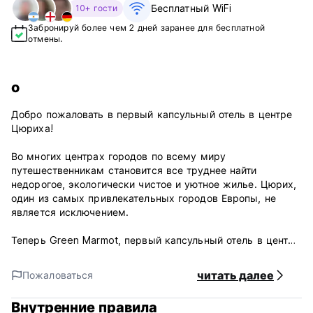
Бесплатный WiFi
10+ гости
Забронируй более чем 2 дней заранее для бесплатной
отмены.
о
Добро пожаловать в первый капсульный отель в центре
Цюриха!
Во многих центрах городов по всему миру
путешественникам становится все труднее найти
недорогое, экологически чистое и уютное жилье. Цюрих,
один из самых привлекательных городов Европы, не
является исключением.
Теперь Green Marmot, первый капсульный отель в центре
Цюриха, создал идеальное решение этой проблемы.
Основанный на новаторской идее из Японии, Green
читать далее
Пожаловаться
Marmot предлагает гостям идеальное место для отдыха в
одном из лучших мест города.
Внутренние правила