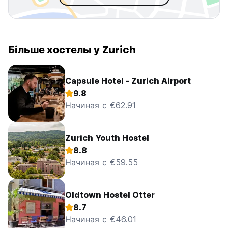
Більше хостелы у Zurich
Capsule Hotel - Zurich Airport
9.8
Начиная с €62.91
Zurich Youth Hostel
8.8
Начиная с €59.55
Oldtown Hostel Otter
8.7
Начиная с €46.01