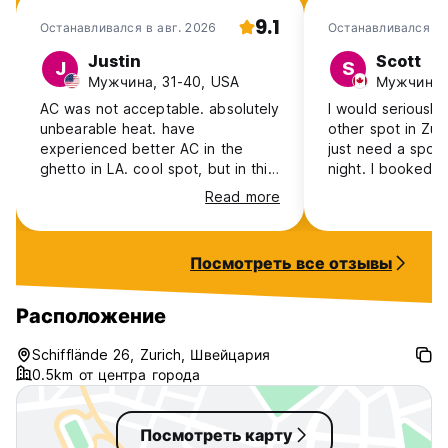
9.1
Останавливался в авг. 2026
Останавливался в
2026
Justin
Scott
J
S
Мужчина, 31-40, USA
Мужчина, 
AC was not acceptable. absolutely
I would seriously
unbearable heat. have
other spot in Zur
experienced better AC in the
just need a spot 
ghetto in LA. cool spot, but in this
night. I booked 
heatwave, I would definitely not
mixed (not) and 
Read more
stay here again. pay more for
different cubbies
somewhere with real AC
sleep in. No air c
they have listed, 0
Посмотреть все отзывы
besides a washro
lounge or any ar
off your feet and 
Расположение
anyone working 
receptionist fro
Schifflände 26, Zurich, Швейцария
they just sit on t
0.5km от центра города
desk. No security
cameras in rooms
Посмотреть карту