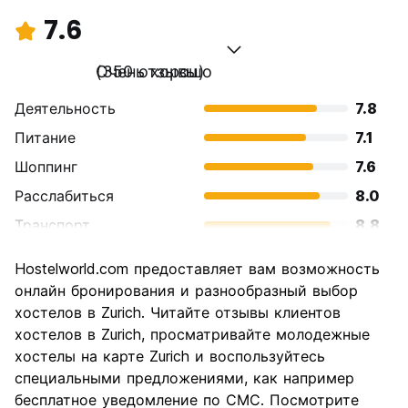
7.6
Очень хорошо
(350 отзывы)
Деятельность
7.8
Питание
7.1
Шоппинг
7.6
Расслабиться
8.0
Транспорт
8.8
Осмотр
8.0
Hostelworld.com предоставляет вам возможность
достопримечательностей
онлайн бронирования и разнообразный выбор
Культура
8.2
хостелов в Zurich. Читайте отзывы клиентов
Ночная жизнь
хостелов в Zurich, просматривайте молодежные
7.5
хостелы на карте Zurich и воспользуйтесь
Соотношение цены и
5.4
специальными предложениями, как например
качества
бесплатное уведомление по СМС. Посмотрите