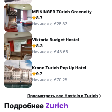
MEININGER Zürich Greencity
8.7
Начиная с €28.83
Viktoria Budget Hostel
8.3
Начиная с €48.65
Krone Zurich Pop Up Hotel
9.7
Начиная с €70.28
Просмотреть все Hostels в Zurich
Подробнее
Zurich