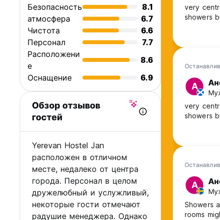
Безопасность
8.1
very centr
showers b
атмосфера
6.7
Чистота
6.6
Персонал
7.7
Расположени
8.6
е
Останавлив
Оснащение
6.9
Ан
А
Муж
Обзор отзывов
very centr
showers b
гостей
Yerevan Hostel Jan
расположен в отличном
Останавлив
месте, недалеко от центра
города. Персонал в целом
Ан
А
Му
дружелюбный и услужливый,
некоторые гости отмечают
Showers an
rooms migh
радушие менеджера. Однако