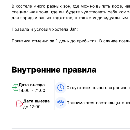
В хостеле много разных зон, где можно выпить кофе, ча
специальная зона, где вы будете чувствовать себя ком
для зарядки ваших гаджетов, а также индивидуальным 
Правила и условия хостела Jan:
Политика отмены: за 1 день до прибытия. В случае позд
вашего пребывания.
Заезд с 14.00 до 23.00.
Выезд до 12.00
Внутренние правила
Оплата по прибытии наличными, кредитной и дебетовой 
Налоги включены
Дата въезда
Завтрак включен
Отсутствие ночного ограничен
14:00 - 21:00
Общий:
Дата выезда
Принимаются постояльцы с ж
Круглосуточный прием.
до 12:00
Без комендантского часа
Никаких особых условий (Auto-translated from original la