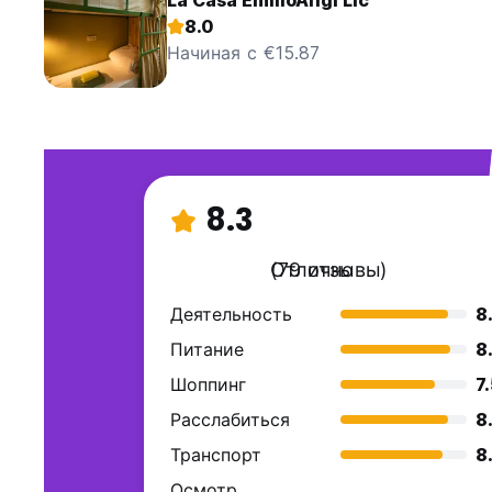
La Casa EmilioAngi Llc
8.0
Начиная с €15.87
8.3
Отлично
(79 отзывы)
Деятельность
8
Питание
8
Шоппинг
7
Расслабиться
8
Транспорт
8
Осмотр