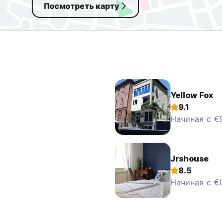
Посмотреть карту
Yellow Fox
9.1
Начиная с €
Jrshouse
8.5
Начиная с €