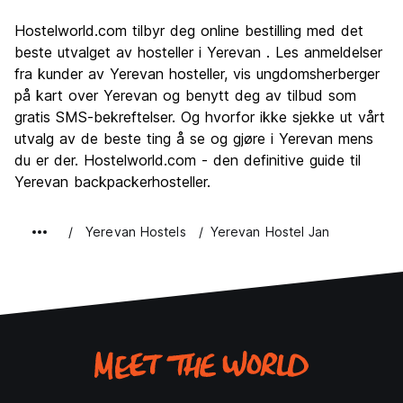
Sightseeing
8.4
Hostelworld.com tilbyr deg online bestilling med det
Kultur
8.7
beste utvalget av hosteller i Yerevan . Les anmeldelser
Feste
fra kunder av Yerevan hosteller, vis ungdomsherberger
7.6
på kart over Yerevan og benytt deg av tilbud som
Verdi for pengene
9.1
gratis SMS-bekreftelser. Og hvorfor ikke sjekke ut vårt
utvalg av de beste ting å se og gjøre i Yerevan mens
du er der. Hostelworld.com - den definitive guide til
Yerevan backpackerhosteller.
Yerevan Hostels
Yerevan Hostel Jan