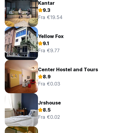
Kantar
9.3
Fra €19.54
Yellow Fox
9.1
Fra €9.77
Center Hostel and Tours
8.9
Fra €0.03
Jrshouse
8.5
Fra €0.02