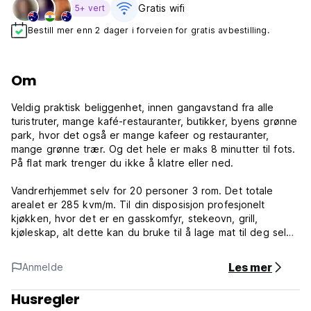
Gratis wifi‎
5+ vert
Bestill mer enn 2 dager i forveien for gratis avbestilling.
Om
Veldig praktisk beliggenhet, innen gangavstand fra alle
turistruter, mange kafé-restauranter, butikker, byens grønne
park, hvor det også er mange kafeer og restauranter,
mange grønne trær. Og det hele er maks 8 minutter til fots.
På flat mark trenger du ikke å klatre eller ned.
Vandrerhjemmet selv for 20 personer 3 rom. Det totale
arealet er 285 kvm/m. Til din disposisjon profesjonelt
kjøkken, hvor det er en gasskomfyr, stekeovn, grill,
kjøleskap, alt dette kan du bruke til å lage mat til deg selv
og vennene dine.
Les mer
Anmelde
Vandrerhjemmet har mange forskjellige områder hvor du kan
drikke kaffe, te eller spise lunsj. Hvis du trenger å jobbe, er
Husregler
det et spesielt område for dette, hvor du vil føle deg