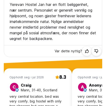
Yerevan Hostel Jan har en flott beliggenhet,
nær sentrum. Personalet er generelt vennlig og
hjelpsomt, og noen gjester fremhever lederens
imøtekommende natur. Nylige anmeldelser
nevner imidlertid problemer med renslighet og
mangel på sosial atmosfære, der noen finner det
uegnet for backpackere.
Var dette nyttig?
8.3
Oppholdt seg i jul 2026
Oppholdt seg i jul
Craig
Anonym
C
A
Mann, 31-40, Scotland
Mann, 31-
very central location. bed was
very central loca
very comfy. big hostel with only
very comfy. big h
two showers but was never a
two showers but