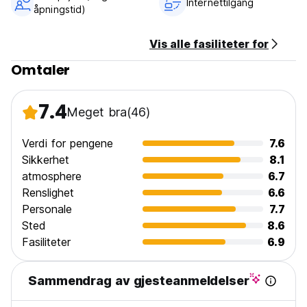
Internettilgang
åpningstid)
Vis alle fasiliteter for
Omtaler
7.4
Meget bra
(46)
Verdi for pengene
7.6
Sikkerhet
8.1
atmosphere
6.7
Renslighet
6.6
Personale
7.7
Sted
8.6
Fasiliteter
6.9
Sammendrag av gjesteanmeldelser