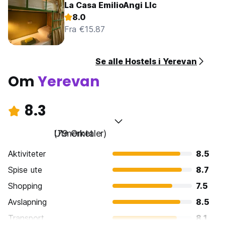
La Casa EmilioAngi Llc
8.0
Fra €15.87
Se alle Hostels i Yerevan
Om
Yerevan
8.3
Utmerket
(79 Omtaler)
Aktiviteter
8.5
Spise ute
8.7
Shopping
7.5
Avslapning
8.5
Transport
8.1