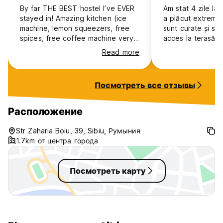
By far THE BEST hostel I’ve EVER
Am stat 4 zile la 
stayed in! Amazing kitchen (ice
a plăcut extrem 
machine, lemon squeezers, free
sunt curate și spa
spices, free coffee machine very
acces la terasă, 
sharp high quality knives and so
rar, o spun din e
Read more
many types of glasses/bowls),
Proprietarul dom
clean spaces everywhere not a
tip foarte de trea
single speck of dust. Absolutely
am simțit ca acasă
Посмотреть все отзывы
beautiful and well layed out space
am fost primul in
I was absolutely blown away by
Moldova și am sp
the quality of the hostel! Only
Recomand cu înc
Расположение
problem is the shower doors don’t
hostel și cu sigur
close well but everything else was
Str Zaharia Boiu, 39, Sibiu, Румыния
PERFECTION!!!
1.7km от центра города
Посмотреть карту