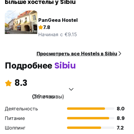
Більше хостелы у Sibiu
PanGeea Hostel
7.8
Начиная с €9.15
Просмотреть все Hostels в Sibiu
Подробнее
Sibiu
8.3
Отлично
(59 отзывы)
Деятельность
8.0
Питание
8.9
Шоппинг
7.2