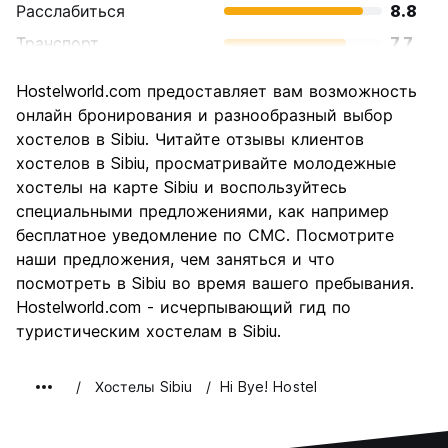
Расслабиться
8.8
Транспорт
7.7
Осмотр
8.9
Hostelworld.com предоставляет вам возможность
достопримечательностей
онлайн бронирования и разнообразный выбор
Культура
8.9
хостелов в Sibiu. Читайте отзывы клиентов
Ночная жизнь
хостелов в Sibiu, просматривайте молодежные
7.6
хостелы на карте Sibiu и воспользуйтесь
Соотношение цены и
9.1
специальными предложениями, как например
качества
бесплатное уведомление по СМС. Посмотрите
наши предложения, чем заняться и что
посмотреть в Sibiu во время вашего пребывания.
Hostelworld.com - исчерпывающий гид по
туристическим хостелам в Sibiu.
Хостелы Sibiu
Hi Bye! Hostel