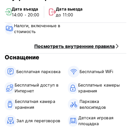
Hi Bye! Hostel Policy and Conditions:
Дата въезда
Дата выезда
14:00 - 20:00
до 11:00
Cancellation Policy: 2 days before arrival. In case of a late
cancellation or No Show, you will be charged the first night
Налоги, включенные в
of your stay.
стоимость
Check in from 12.00 to 20.00
Check out before 11.00
Посмотреть внутренние правила
Оснащение
Payment upon arrival by cash, credit and debit card
Taxes included
Breakfast not included
Бесплатная парковка
Бесплатный WiFi
General:
Бесплатный доступ в
Бесплатные камеры
Reception from 10.00 to 20.00
Интернет
хранения
No special conditions
Бесплатная камера
Парковка
хранения
велосипедов
Детская игровая
Зал для переговоров
площадка