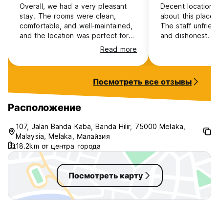
Overall, we had a very pleasant
Decent location, 
stay. The rooms were clean,
about this place 
comfortable, and well-maintained,
The staff unfrien
and the location was perfect for
and dishonest. The
exploring the area. We also really
the loungers and
Read more
enjoyed the swimming pool, which
it broken. Piles of laundry block
was a great place to relax. The
stairwells and em
only downside of our stay was the
Worst of all, the 
Посмотреть все отзывы
presence of the security staff
dishonest and di
during the day and especially
gave us the wro
during breakfast. They seemed to
mistake" then be
Расположение
closely observe everything we
incompetence nea
were doing, which made us feel a
for our train as 
107, Jalan Banda Kaba, Banda Hilir, 75000 Melaka,
bit uncomfortable at times.
around able to g
Malaysia, Melaka, Малайзия
deposit back.. di
18.2km от центра города
Посмотреть карту