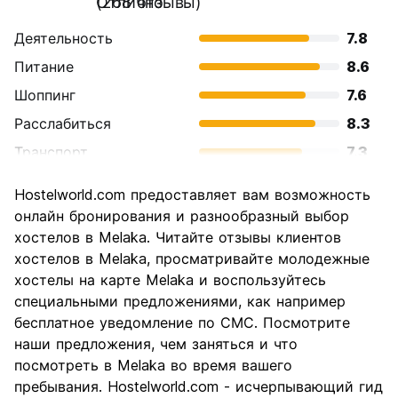
Отлично
(268 отзывы)
Деятельность
7.8
Питание
8.6
Шоппинг
7.6
Расслабиться
8.3
Транспорт
7.3
Осмотр
8.5
Hostelworld.com предоставляет вам возможность
достопримечательностей
онлайн бронирования и разнообразный выбор
Культура
9.1
хостелов в Melaka. Читайте отзывы клиентов
Ночная жизнь
хостелов в Melaka, просматривайте молодежные
6.5
хостелы на карте Melaka и воспользуйтесь
Соотношение цены и
8.6
специальными предложениями, как например
качества
бесплатное уведомление по СМС. Посмотрите
наши предложения, чем заняться и что
посмотреть в Melaka во время вашего
пребывания. Hostelworld.com - исчерпывающий гид