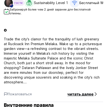
Sustainability Level 1
Бесплатный WiFi
гости
Забронируй более чем 2 дней заранее для бесплатной
отмены.
о
Trade the city's clamor for the tranquility of lush greenery
at Rucksack Inn Premium Melaka. Wake up to a picturesque
garden view—a refreshing contrast to the vibrant streets.
Immerse yourself in Melaka’s rich history by visiting the
majestic Melaka Sultanate Palace and the iconic Christ
Church, both just a short stroll away. In the mood for
shopping? Dataran Pahlawan and the lively Jonker Street
are mere minutes from our doorstep, perfect for
discovering unique souvenirs and soaking in the city's rich
atmosphere.
At Rucksack Inn Premium Melaka, we offer more than just a
читать далее
Пожаловаться
great location. Our property is a charming blend of modern
comfort and heritage character. Take a dip in the pool to
Внутренние правила
cool off from the tropical heat, or make use of our