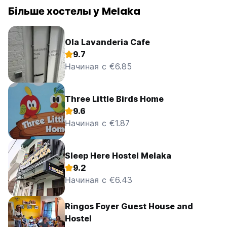
Більше хостелы у Melaka
Ola Lavanderia Cafe
9.7
Начиная с €6.85
Three Little Birds Home
9.6
Начиная с €1.87
Sleep Here Hostel Melaka
9.2
Начиная с €6.43
Ringos Foyer Guest House and
Hostel