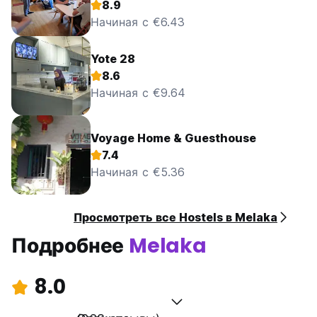
8.9
Начиная с €6.43
Yote 28
8.6
Начиная с €9.64
Voyage Home & Guesthouse
7.4
Начиная с €5.36
Просмотреть все Hostels в Melaka
Подробнее
Melaka
8.0