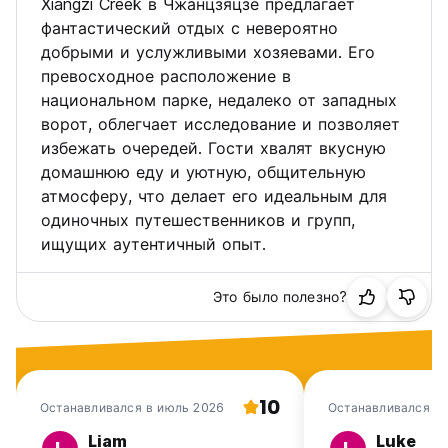
Xiangzi Creek в Чжанцзяцзе предлагает
night of your stay
фантастический отдых с невероятно
добрыми и услужливыми хозяевами. Его
Check-in: 10:00-00:00 Check-out: 12:00
превосходное расположение в
национальном парке, недалеко от западных
Breakfast not included
There is no curfew
ворот, облегчает исследование и позволяет
избежать очередей. Гости хвалят вкусную
домашнюю еду и уютную, общительную
атмосферу, что делает его идеальным для
одиночных путешественников и групп,
ищущих аутентичный опыт.
Это было полезно?
10
Останавливался в июль 2026
Останавливался в
Liam
Luke