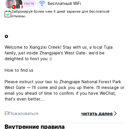
Бесплатный WiFi
гости
Забронируй более чем 4 дней заранее для бесплатной
отмены.
о
Welcome to Xiangzixi Creek! Stay with us, a local Tujia
family, just inside Zhangjiajie's West Gate- we'd be
delighted to host you :)
How to find us
Please instruct your taxi to Zhangjiajie National Forest Park
West Gate — I'll come and pick you up there. I'll message or
email you ahead of time to confirm; if you have WeChat,
that's even better.
Alternatively, give your driver our address below and ask to
читать далее
Пожаловаться
be dropped at the gate. Our homestay is a short walk from
there.
Внутренние правила