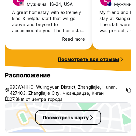
L
L
Мужчина, 18-24, USA
Мужчина, 1
A great homestay with extremely
My friend and I 
kind & helpful staff that will go
stay at Xiangxi 
above and beyond to
The staff were lo
accommodate you. The homestay
was perfect, and t
is situated perfectly within the
were exactly wh
Read more
park with very easy access to the
(including the po
nearby cableway and busses that
recommend anyon
run throughout the park. meals
is looking for an 
Посмотреть все отзывы
were great and there was a large
experience.
selection of local food. They also
have an extremely cute and
Расположение
friendly dog. If you are staying in
Zhangjiajie, definitely consider
993W+HHC, Wulingyuan District, Zhangjiajie, Hunan,
staying here!
427403, Zhangjiajie City, Чжанцзяцзе, Китай
27.8km от центра города
Посмотреть карту