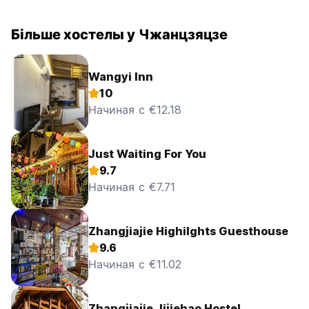
Більше хостелы у Чжанцзяцзе
Wangyi Inn
10
Начиная с €12.18
Just Waiting For You
9.7
Начиная с €7.71
Zhangjiajie Highilghts Guesthouse
9.6
Начиная с €11.02
Zhangjiajie Jijiehao Hostel