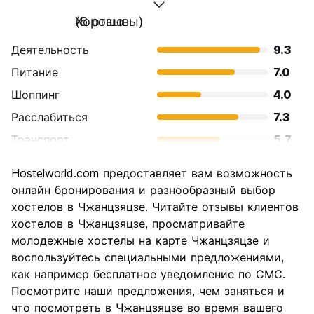
Хорошо
(6 отзывы)
Деятельность
9.3
Питание
7.0
Шоппинг
4.0
Расслабиться
7.3
Транспорт
5.7
Осмотр
8.0
Hostelworld.com предоставляет вам возможность
достопримечательностей
онлайн бронирования и разнообразный выбор
Культура
6.3
хостелов в Чжанцзяцзе. Читайте отзывы клиентов
Ночная жизнь
хостелов в Чжанцзяцзе, просматривайте
3.7
молодежные хостелы на карте Чжанцзяцзе и
Соотношение цены и
7.0
воспользуйтесь специальными предложениями,
качества
как например бесплатное уведомление по СМС.
Посмотрите наши предложения, чем заняться и
что посмотреть в Чжанцзяцзе во время вашего