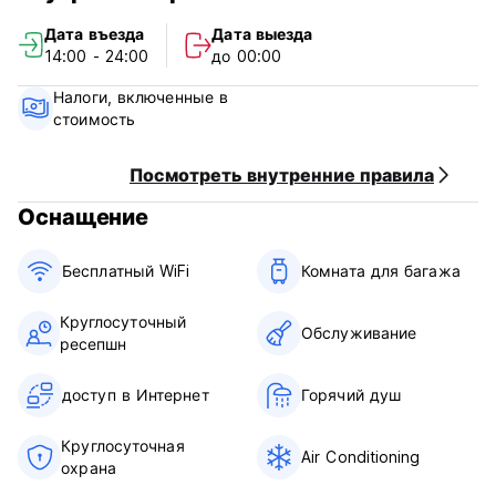
English address (Apple/Baidu/Amap):
Дата въезда
Дата выезда
Xiangzixi Minsu (Zhangjiajie Forest Park Scenic Area Shop)
14:00 - 24:00
до 00:00
993W+HHC, Wulingyuan District, Zhangjiajie, Hunan, 427403
Налоги, включенные в
Chinese address:
стоимость
香紫溪民宿(张家界森林公园景区店)
武陵源区张家界森林公园杨家界门票站内200米处
Посмотреть внутренние правила
—
Оснащение
Staying just inside the gate is a real benefit for our guests -
no queuing to enter or exit the mountain gates every day.
Бесплатный WiFi
Комната для багажа
I can personally provide discounted park and cable car
Круглосуточный
tickets, with free tour itineraries in English and Chinese to
Обслуживание
ресепшн
help you plan your trip. And after a day of exploring the
mountains and waters, you can unwind in the courtyard with
singing, dancing, or a game of mahjong - with a babbling
доступ в Интернет
Горячий душ
brook right outside our door!
Круглосуточная
Air Conditioning
Staying with us lets you truly experience the local customs
охрана
and way of life, savor authentic regional delicacies, and