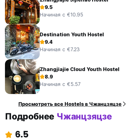
9.5
Начиная с €10.95
Destination Youth Hostel
9.4
Начиная с €7.23
Zhangjiajie Cloud Youth Hostel
8.9
Начиная с €5.57
Просмотреть все Hostels в Чжанцзяцзе
Подробнее
Чжанцзяцзе
6.5