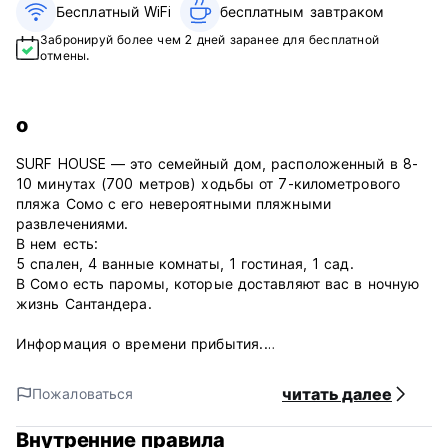
Бесплатный WiFi
бесплатным завтраком‎
Забронируй более чем 2 дней заранее для бесплатной
отмены.
о
SURF HOUSE — это семейный дом, расположенный в 8-
10 минутах (700 метров) ходьбы от 7-километрового
пляжа Сомо с его невероятными пляжными
развлечениями.
В нем есть:
5 спален, 4 ванные комнаты, 1 гостиная, 1 сад.
В Сомо есть паромы, которые доставляют вас в ночную
жизнь Сантандера.
Информация о времени прибытия.
НЕТ КУХНИ, но завтрак включен в стоимость, и мы
готовим ужины по низкой цене. 2 супермаркета очень
читать далее
Пожаловаться
близко и возможность поесть в гостиной и в саду.
Внутренние правила
Оплата наличными по прибытии. (Auto-translated from