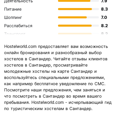
Деятельность
7.9
Питание
8.3
Шоппинг
7.0
Расслабиться
8.2
Транспорт
8.2
Осмотр
7.7
Hostelworld.com предоставляет вам возможность
достопримечательностей
онлайн бронирования и разнообразный выбор
Культура
7.5
хостелов в Сантандер. Читайте отзывы клиентов
Ночная жизнь
хостелов в Сантандер, просматривайте
6.9
молодежные хостелы на карте Сантандер и
Соотношение цены и
7.6
воспользуйтесь специальными предложениями,
качества
как например бесплатное уведомление по СМС.
Посмотрите наши предложения, чем заняться и
что посмотреть в Сантандер во время вашего
пребывания. Hostelworld.com - исчерпывающий гид
по туристическим хостелам в Сантандер.