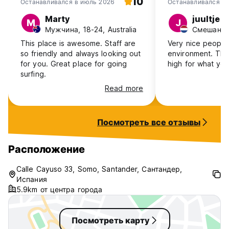
10
Останавливался в июль 2026
Останавливался в
2019
Marty
juultje
M
J
Мужчина, 18-24, Australia
This place is awesome. Staff are
Very nice people 
so friendly and always looking out
environment. The 
for you. Great place for going
high for what you
surfing.
Read more
Посмотреть все отзывы
Расположение
Calle Cayuso 33, Somo, Santander, Сантандер,
Испания
5.9km от центра города
Посмотреть карту