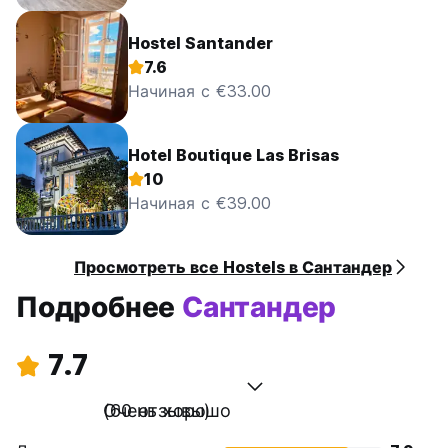
Hostel Santander
7.6
Начиная с €33.00
Hotel Boutique Las Brisas
10
Начиная с €39.00
Просмотреть все Hostels в Сантандер
Подробнее
Сантандер
7.7
Очень хорошо
(60 отзывы)