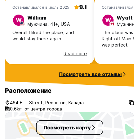
9.1
Останавливался в июль 2025
Останавливался в 
William
Wyatt
W
W
Мужчина, 41+, USA
Мужчина, 
Overall I liked the place, and
The place was cl
would stay there again.
Right off Main St
was perfect.
Read more
Посмотреть все отзывы
Расположение
464 Ellis Street, Penticton, Канада
0.6km от центра города
Посмотреть карту