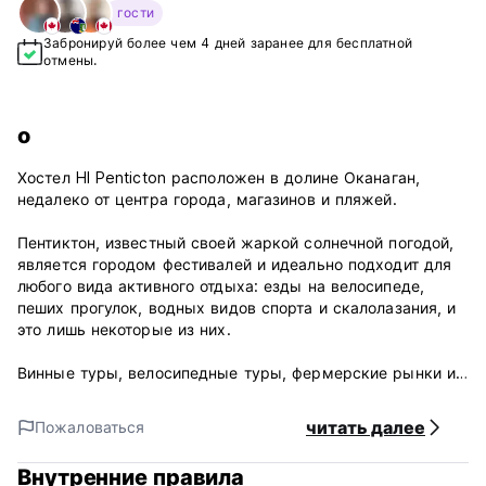
гости
Забронируй более чем 4 дней заранее для бесплатной
отмены.
о
Хостел HI Penticton расположен в долине Оканаган,
недалеко от центра города, магазинов и пляжей.
Пентиктон, известный своей жаркой солнечной погодой,
является городом фестивалей и идеально подходит для
любого вида активного отдыха: езды на велосипеде,
пеших прогулок, водных видов спорта и скалолазания, и
это лишь некоторые из них.
Винные туры, велосипедные туры, фермерские рынки и
Трансканадская тропа — другие веские причины для
посещения. Зимой лыжники и сноубордисты захотят
читать далее
Пожаловаться
попробовать знаменитое шампанское региона Оканаган.
Внутренние правила
HI Penticton является частью HI Canada, некоммерческой