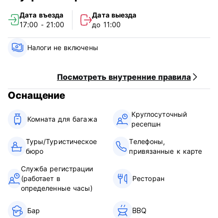
организации, миссией которой является создание
Дата въезда
Дата выезда
сообщества сознательных путешественников, которые
17:00 - 21:00
до 11:00
лучше понимают людей, места и культуры.
Обратите внимание, что скидки HI/YHA не
Налоги не включены
предоставляются участникам в рамках этого
бронирования. (Auto-translated from original language)
Посмотреть внутренние правила
Оснащение
Круглосуточный
Комната для багажа
ресепшн
Туры/Туристическое
Телефоны,
бюро
привязанные к карте
Служба регистрации
(работает в
Ресторан
определенные часы)
Бар
BBQ