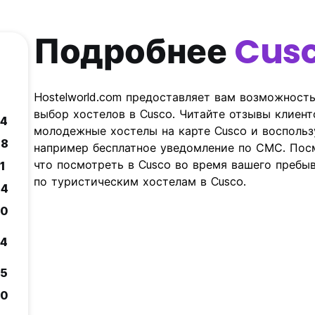
Подробнее
Cus
Hostelworld.com предоставляет вам возможност
выбор хостелов в Cusco. Читайте отзывы клиент
.4
молодежные хостелы на карте Cusco и восполь
.8
например бесплатное уведомление по СМС. Посм
что посмотреть в Cusco во время вашего пребыв
.1
по туристическим хостелам в Cusco.
.4
.0
.4
.5
.0