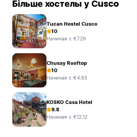
Більше хостелы у Cusco
Tucan Hostel Cusco
10
Начиная с €7.29
Chusay Rooftop
10
Начиная с €4.93
KOSKO Casa Hotel
9.8
Начиная с €12.12