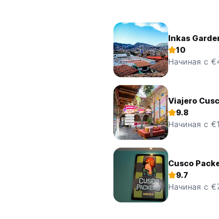
Inkas Garde
10
Начиная с €
Viajero Cusc
9.8
Начиная с €
Cusco Packe
9.7
Начиная с €7