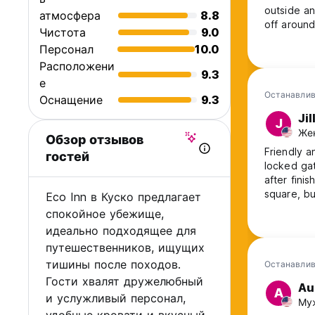
outside and t
атмосфера
8.8
off aroun
Чистота
9.0
inconvenie
Персонал
10.0
Cusco. The
Расположени
9.3
е
Останавлив
Оснащение
9.3
Jil
J
Жен
Обзор отзывов
Friendly a
гостей
locked gat
after fini
square, bu
Eco Inn в Куско предлагает
спокойное убежище,
идеально подходящее для
путешественников, ищущих
тишины после походов.
Останавлив
Гости хвалят дружелюбный
Au
A
и услужливый персонал,
Муж