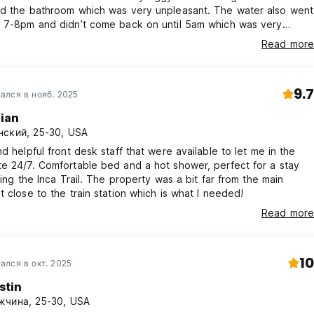
he bathroom which was very unpleasant. The water also went
d 7-8pm and didn’t come back on until 5am which was very
nt. We did not have this issue anywhere else we stayed in
Read more
 price was quite high for what we got.
9.7
ался в нояб. 2025
lian
ский, 25-30, USA
nd helpful front desk staff that were available to let me in the
e 24/7. Comfortable bed and a hot shower, perfect for a stay
shing the Inca Trail. The property was a bit far from the main
t close to the train station which is what I needed!
Read more
10
ался в окт. 2025
stin
чина, 25-30, USA