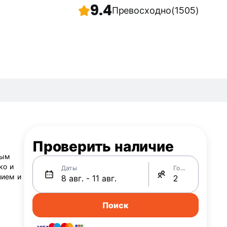
9.4
Превосходно
(1505)
Проверить наличие
ным
ко и
Даты
Гости
нием и
Поиск