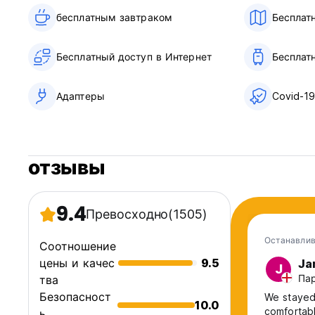
бесплатным завтраком‎
Бесплат
Бесплатный доступ в Интернет
Бесплат
Адаптеры
Covid-1
отзывы
9.4
Превосходно
(1505)
Останавлив
Соотношение
цены и качес
9.5
Ja
J
Пар
тва
Безопасност
We stayed
10.0
comfortable! There was however a very eggy smell co
ь