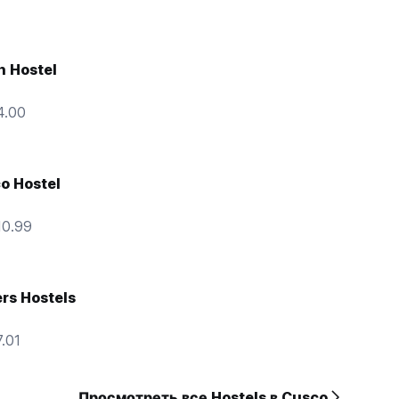
n Hostel
4.00
o Hostel
10.99
rs Hostels
.01
Просмотреть все Hostels в Cusco