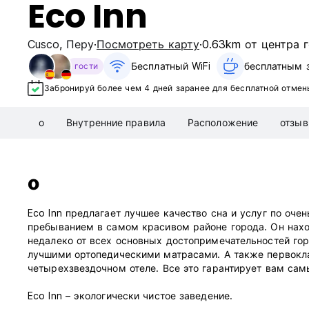
Eco Inn
Cusco
,
Перу
Посмотреть карту
0.63km от центра 
Бесплатный WiFi
бесплатным з
гости
Забронируй более чем 4 дней заранее для бесплатной отмен
о
Внутренние правила
Расположение
отзы
о
Eco Inn предлагает лучшее качество сна и услуг по оч
пребыванием в самом красивом районе города. Он наход
недалеко от всех основных достопримечательностей го
лучшими ортопедическими матрасами. А также первокла
четырехзвездочном отеле. Все это гарантирует вам са
Eco Inn – экологически чистое заведение.