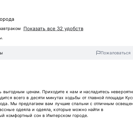
города
Показать все 32 удобств
автраком‎
ы.
вы
Пожаловаться
ень выгодным ценам. Приходите к нам и насладитесь невероят
ится всего в десяти минутах ходьбы от главной площади Кус
рода. Мы предлагаем вам лучшие спальни с отличным освеще
ссные одеяла и одеяла, которые можно найти в
мый комфортный сон в Имперском городе.