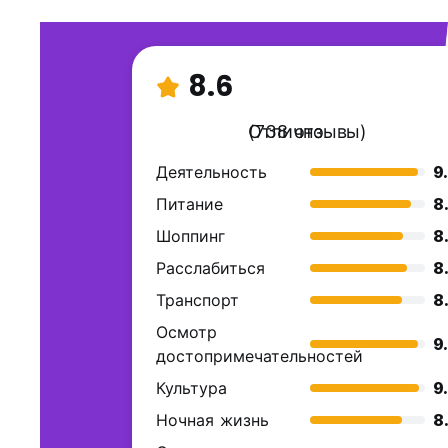
8.6
Отлично
(738 отзывы)
Деятельность
9
Питание
8
Шоппинг
8
Расслабиться
8
Транспорт
8
Осмотр
9
достопримечательностей
Культура
9
Ночная жизнь
8