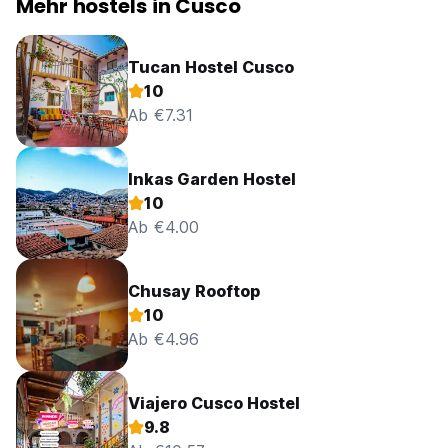
Mehr hostels in Cusco
Tucan Hostel Cusco
10
Ab €7.31
Inkas Garden Hostel
10
Ab €4.00
Chusay Rooftop
10
Ab €4.96
Viajero Cusco Hostel
9.8