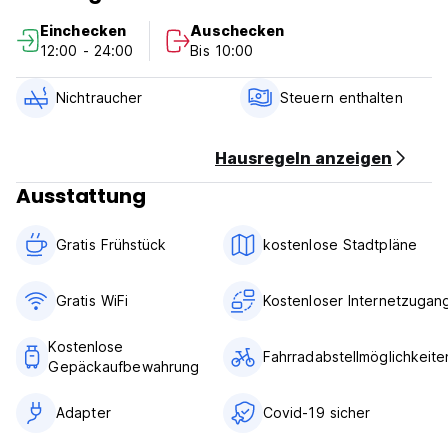
bequemen Bett mit einem Fünf -Sterne -Hotel -Qualität
Einchecken
Auschecken
genießen möchten. Dies ist der Ort für Sie.
12:00 - 24:00
Bis 10:00
Ecopackers ist eine ökologisch freundliche Einrichtung.
Nichtraucher
Steuern enthalten
Check -in: 13:00
Schauen Sie sich an: 11:00 Uhr
Frühstück inkludiert
Hausregeln anzeigen
Akzeptieren: Visa/MasterCard/Amex
Ausstattung
Stornierungsrichtlinie 72 Stunden (Auto-translated from
original language)
Gratis Frühstück
kostenlose Stadtpläne
Gratis WiFi
Kostenloser Internetzugan
Kostenlose
Fahrradabstellmöglichkeite
Gepäckaufbewahrung
Adapter
Covid-19 sicher