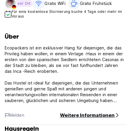
Gratis WiFi
Gratis Frühstück
vor Ort
Für eine kostenlose Stornierung buche 4 Tage oder mehr im
Voraus
Über
Ecopackers ist ein exklusiver Hang für diejenigen, die das
Privileg haben wollen, in einem Vintage -Haus in einem der
ersten von den spanischen Siedlern errichteten Casonas in
der Stadt zu bleiben, als sie vor fast fünfhundert Jahren
das Inca -Reich eroberten.
Das Hostel ist ideal für diejenigen, die das Unternehmen
genießen und gerne Spaß mit anderen jungen und
verantwortungsvollen internationalen Reisenden in einer
sauberen, glücklichen und sicheren Umgebung haben.
Für diejenigen, die nach einem ganzen Tag mit dem Ausflug
Weitere Informationen
Melden
eine freundliche Atmosphäre, eine heiße Dusche in einem
makellosen Badezimmer und in einem bequemen Bett mit
Hausregeln
einer Leinen von Fünf -Sterne -Hotelqualität in einem