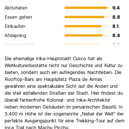
Aktivitäten
9.4
Essen gehen
8.8
Einkaufen
8.1
Afslapning
8.4
Verkehrsmittel
8.0
Sehenswürdigkeiten
9.4
Die ehemalige Inka-Hauptstadt Cusco hat als
Kultur
9.5
Weltkulturerbestätte nicht nur Geschichte und Kultur zu
Nachtleben / Party
bieten, sondern auch ein aufregendes Nachtleben. Die
8.0
Rooftop-Bars am Hauptplatz Plaza de Armas
Preis-Leistungsverhältnis
8.2
gewähren eine spektakuläre Sicht auf die Anden und
die steil abfallenden Straßen der Stadt. Hier findest du
überall farbenfrohe Kolonial- und Inka-Architektur
neben modernen Gebäuden im peruanischen Baustil. In
3.400 m Höhe ist der sogenannte „Nabel der Welt“ der
perfekte Ausgangspunkt für eine Trekking-Tour auf dem
Inca Trail nach Machu Picchu.