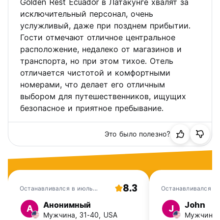
Golden Rest Ecuador в Латакунге хвалят за
исключительный персонал, очень
услужливый, даже при позднем прибытии.
Гости отмечают отличное центральное
расположение, недалеко от магазинов и
транспорта, но при этом тихое. Отель
отличается чистотой и комфортными
номерами, что делает его отличным
выбором для путешественников, ищущих
безопасное и приятное пребывание.
Это было полезно?
8.3
Останавливался в июль
Останавливался в 
2026
Анонимный
John
А
J
Мужчина, 31-40, USA
Мужчина,