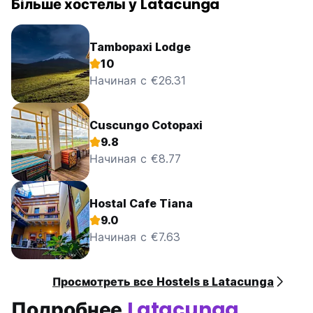
Більше хостелы у Latacunga
Tambopaxi Lodge
10
Начиная с €26.31
Cuscungo Cotopaxi
9.8
Начиная с €8.77
Hostal Cafe Tiana
9.0
Начиная с €7.63
Просмотреть все Hostels в Latacunga
Подробнее
Latacunga