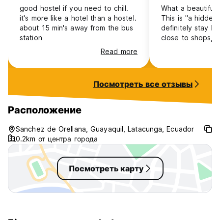
good hostel if you need to chill.
What a beautiful 
it's more like a hotel than a hostel.
This is "a hidden
about 15 min's away from the bus
definitely stay her
station
close to shops, s
restaurants, park
Read more
street noise, won
breakfast, excell
rooftop terrace 
Посмотреть все отзывы
views! I highly 
Rest! 🥰
Расположение
Sanchez de Orellana, Guayaquil, Latacunga, Ecuador
0.2km от центра города
Посмотреть карту