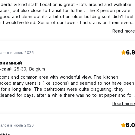
erful & kind staff. Location is great - lots around and walkable
aces, but also close to transit for further. The 3 person private
ood and clean but it's a bit of an older building so it didn't feel
s I would've liked. Some of our towels had stains on them even
u could tell they were cleaned. The sheets were paper thin and
Read more
s were so flat which was a bit uncomfortable. The air
ng requires coins to work (1euro = 3 hrs).
6.9
ался в июль 2026
онимный
ский, 25-30, Belgium
ooms and common area with wonderful view. The kitchen
acked many utensils (like spoons) and seemed to not have been
for a long time. The bathrooms were quite disgusting, they
leaned for days, after a while there was no toilet paper and for
 more and more hairs in the shower and the same dollop of
Read more
 on the sink. The people working in the hostel and the AC in
oms were wonderful however, especially with the Barcelona heat
6.0
ался в июль 2026