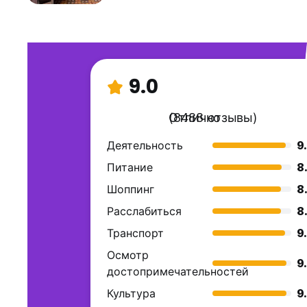
9.0
Отлично
(8488 отзывы)
Деятельность
9
Питание
8
Шоппинг
8
Расслабиться
8
Транспорт
9
Осмотр
9
достопримечательностей
Культура
9