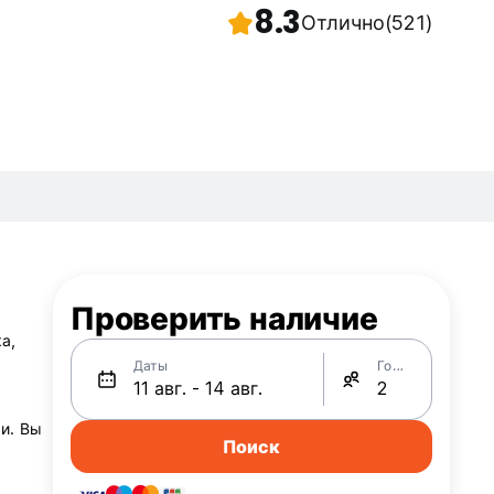
8.3
Отлично
(521)
Проверить наличие
а,
Даты
Гости
и. Вы
Поиск