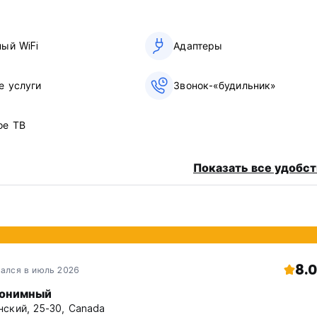
riginal language)
ный WiFi
Адаптеры
е услуги
Звонок-«будильник»
ое ТВ
Показать все удобст
8.0
ался в июль 2026
онимный
ский, 25-30, Canada