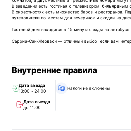
комнатой, а двухместные и трехместные номера могут п
В заведении есть гостиная с телевизором, бильярдным 
В окрестностях есть множество баров и ресторанов. П
путеводители по местам для вечеринок и скидки на дис
Гостевой дом находится в 15 минутах езды на автобусе 
Сарриа-Сан-Жерваси — отличный выбор, если вам интер
L'Antiga Esquerra de l'Eixample известен своей культур
образом жизни, бутиками, архитектурой и работами бл
Внутренние правила
Рядом:
Гостям доступен полный спектр вариантов общественного
художественных галерей и магазинов Барселоны.
Дата въезда
Налоги не включены
13:00 - 24:00
круглосуточный доступ; ключ/код для входа/выхода в л
Станция метро: Госпитальная клиника - Диагональ
Дата выезда
Железнодорожный вокзал: Сантс - Пасео де Грасиа
до 11:00
Автобусная остановка, соединяющая все основные дост
Ночной автобус (Nit Bus) находится в одном квартале от 
Частная парковка: 150 метров.
Размещение с младенцами/детьми в отеле не предусмо