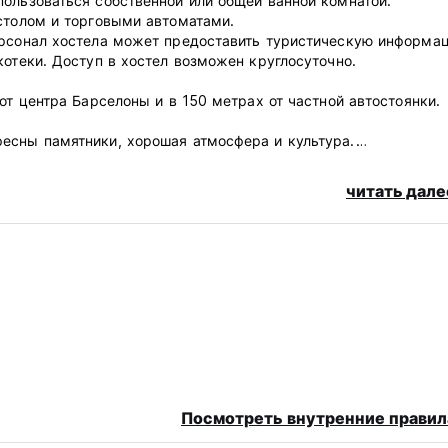
ользоваться собственной или общей ванной комнатой.
столом и торговыми автоматами.
ерсонал хостела может предоставить туристическую информа
котеки. Доступ в хостел возможен круглосуточно.
от центра Барселоны и в 150 метрах от частной автостоянки.
есны памятники, хорошая атмосфера и культура.
ой, восхитительной региональной кухней и средиземноморским
читать дале
естящего Гауди, потрясающим мировым наследием.
 и частного транспорта. Одни из лучших баров, ресторанов, 
юбое время. (Без комендантского часа)
опримечательности: 1 минута ходьбы.
отеля.
Посмотреть внутренние правил
трено.