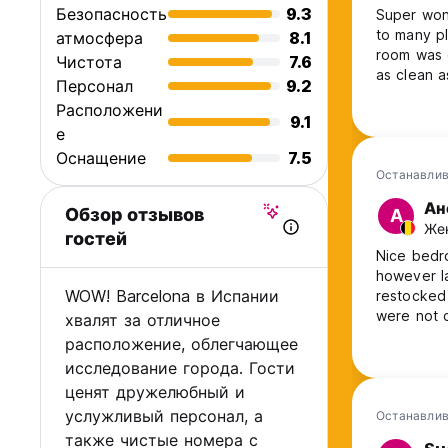
Безопасность
9.3
Super wond
to many pl
атмосфера
8.1
room was g
Чистота
7.6
as clean a
Персонал
9.2
though yo
Расположени
the pillow
9.1
е
conditioni
Оснащение
7.5
Останавлив
Ан
Обзор отзывов
А
Жен
гостей
Nice bedr
however l
WOW! Barcelona в Испании
restocked 
were not c
хвалят за отличное
days I saw
расположение, облегчающее
toothpaste
исследование города. Гости
the bedro
ценят дружелюбный и
in July.
услужливый персонал, а
Останавлив
также чистые номера с