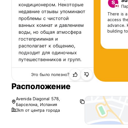
Su
S
кондиционером. Некоторые
Пар
недавние отзывы упоминают
There is 
проблемы с чистотой
access the
ванных комнат и давлением
advance. K
building t
воды, но общая атмосфера
Kept ringi
гостеприимная и
enter through the door. Bathr
располагает к общению,
was very l
подходит для одиночных
путешественников и групп.
Это было полезно?
Расположение
Avenida Diagonal 578,
Барселона, Испания
2km от центра города