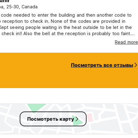
dhir
а, 25-30, Canada
a code needed to enter the building and then another code to
 reception to check in. None of the codes are provided in
ept seeing people waiting in the heat outside to be let in the
o check in!! Also the bell at the reception is probably too faint.
ng it but no one would open. Waited for someone to leave to
Read more
ooms were disappointing. Shower pressure
ow on one and had a broken holder in the other.
Посмотреть все отзывы
Посмотреть карту