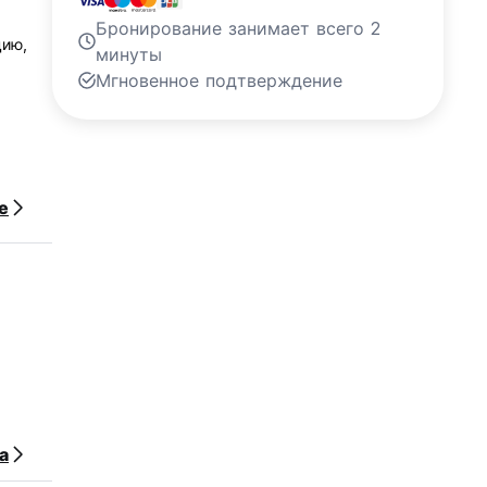
Бронирование занимает всего 2
цию,
минуты
Мгновенное подтверждение
е
кафе,
а