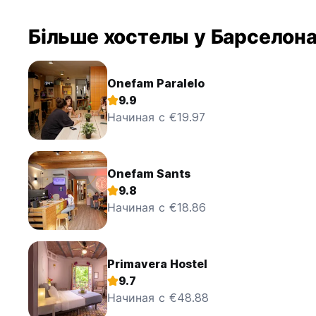
Більше хостелы у Барселон
Onefam Paralelo
9.9
Начиная с €19.97
Onefam Sants
9.8
Начиная с €18.86
Primavera Hostel
9.7
Начиная с €48.88