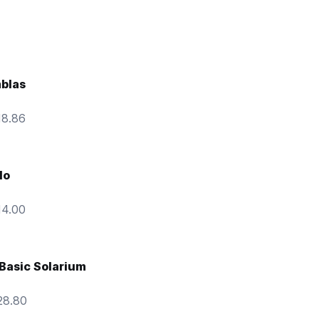
blas
18.86
lo
14.00
Basic Solarium
28.80