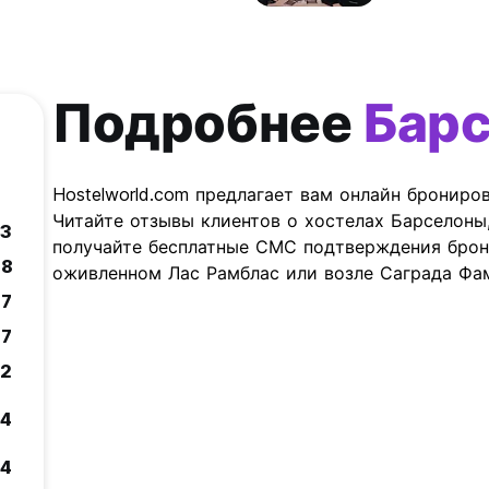
Подробнее
Бар
Hostelworld.com предлагает вам онлайн брониро
Читайте отзывы клиентов о хостелах Барселоны
.3
получайте бесплатные СМС подтверждения брон
.8
оживленном Лас Рамблас или возле Саграда Фа
.7
.7
.2
.4
.4