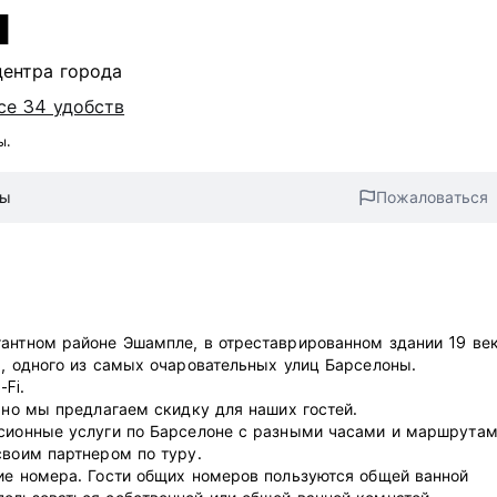
a
центра города
се 34 удобств
ы.
вы
Пожаловаться
антном районе Эшампле, в отреставрированном здании 19 век
а, одного из самых очаровательных улиц Барселоны.
Fi.
 но мы предлагаем скидку для наших гостей.
рсионные услуги по Барселоне с разными часами и маршрутам
своим партнером по туру.
ие номера. Гости общих номеров пользуются общей ванной