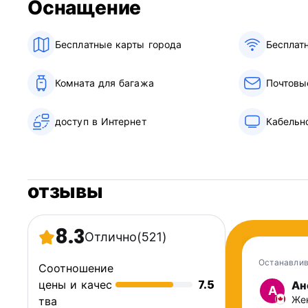
Оснащение
Регистрационный номер: AJ000562 (Auto-translated from o
Бесплатные карты города
Бесплат
Комната для багажа
Почтовы
доступ в Интернет
Кабельн
отзывы
8.3
Отлично
(521)
Останавлив
Соотношение
цены и качес
7.5
Ан
А
Жен
тва