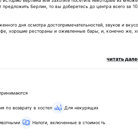
ю историю Берлина или захотите посетить некоторые из множе
 предложить Берлин, то вы доберетесь до центра всего за 10
енного дня осмотра достопримечательностей, звуков и вкусо
фе, хорошие рестораны и оживленные бары, и, конечно же, х
читать дале
дней отмены бронирования или неявки с вас будет снята полн
 принимаются
ия по возврату в хостел
Для некурящих
ивотными
Налоги, включенные в стоимость
лю вам письмо, чтобы получить дополнительную информацию 
е часы стойки регистрации, вы получите личную информацию 