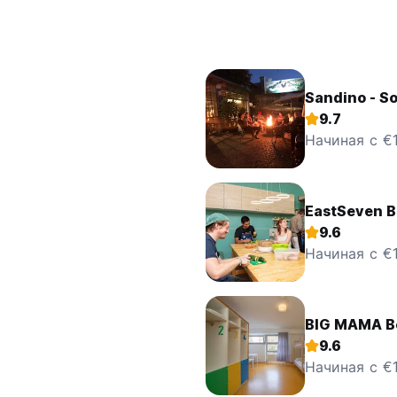
Sandino - So
9.7
Начиная с €
EastSeven Be
9.6
Начиная с €1
BIG MAMA Be
9.6
Начиная с €