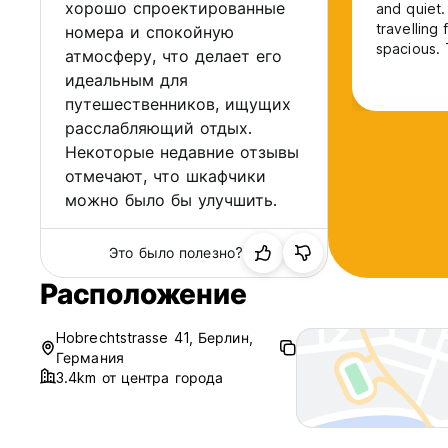
хорошо спроектированные
and quiet
travelling
номера и спокойную
spacious. The only thing is, it does not have a big kitchen and no stove,
атмосферу, что делает его
so you can
идеальным для
you’re clo
путешественников, ищущих
of Berlin.
расслабляющий отдых.
Некоторые недавние отзывы
отмечают, что шкафчики
можно было бы улучшить.
Это было полезно?
Расположение
Hobrechtstrasse 41, Берлин,
Германия
3.4km от центра города