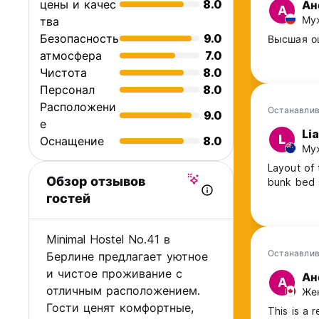
цены и качес
8.0
Ан
А
Муж
тва
Безопасность
9.0
Высшая оц
атмосфера
7.0
Чистота
8.0
Персонал
8.0
Расположени
Останавлив
9.0
е
Li
L
Оснащение
8.0
Муж
Layout of
Обзор отзывов
bunk bed 
гостей
Minimal Hostel No.41 в
Останавлив
Берлине предлагает уютное
и чистое проживание с
Ан
А
отличным расположением.
Жен
Гости ценят комфортные,
This is a 