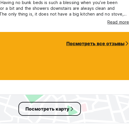
. Having no bunk beds is such a blessing when you’ve been
 for a bit and the showers downstairs are always clean and
’t really cook or anything like that. But location is amazing and
Read more
se to a lot of good restaurants and the metro to hit other parts
Посмотреть все отзывы
Посмотреть карту