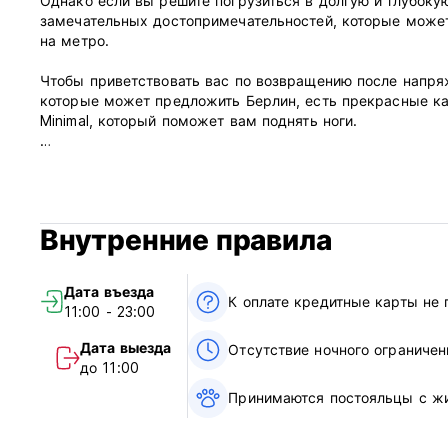
Однако если вы решите погрузиться в долгую и глубоку
замечательных достопримечательностей, которые может
на метро.
Чтобы приветствовать вас по возвращению после напряж
которые может предложить Берлин, есть прекрасные ка
Minimal, который поможет вам поднять ноги.
Я жду встречи с тобой!
Искренне Ваша... Энн
Внутренние правила
Пожалуйста, обрати внимание:
Дата въезда
Политика отмены: за 72 часа до прибытия. В случае поз
К оплате кредитные карты не
11:00 - 23:00
стоимость бронирования.
Дата выезда
Отсутствие ночного ограничен
Заезд с 09:30 до 13:00.
до 11:00
Принимаются постояльцы с ж
Примерно за неделю до вашего приезда я еще раз приш
времени вашего приезда. Если вы приедете в нерабочи
регистрации заезда по электронной почте.