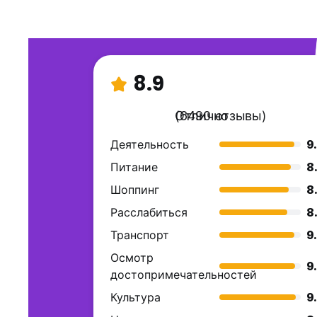
8.9
Отлично
(6490 отзывы)
Деятельность
9
Питание
8
Шоппинг
8
Расслабиться
8
Транспорт
9
Осмотр
9
достопримечательностей
Культура
9