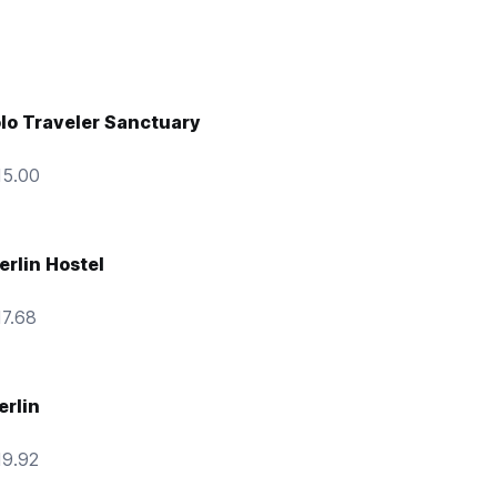
lo Traveler Sanctuary
15.00
rlin Hostel
7.68
rlin
19.92