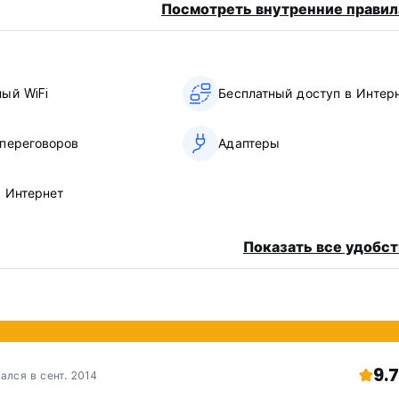
Посмотреть внутренние правил
итные карты
ный WiFi
Бесплатный доступ в Интер
 переговоров
Адаптеры
в Интернет
uto-translated from original language)
Показать все удобст
9.7
ался в сент. 2014