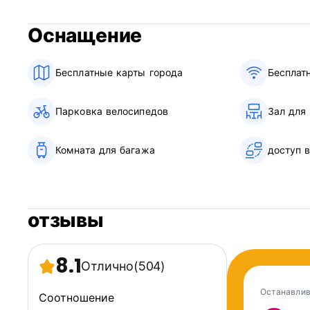
Выезд в 12:00
Оснащение
Оплата по прибытии наличными. Мы не принимаем кред
Городской налог включен в стоимость.
Бесплатные карты города
Бесплат
Завтрак не включен.
Без комендантского часа.
Парковка велосипедов
Зал для
Подходит для детей.
Не курить.
Комната для багажа
доступ 
Хранение багажа не является проблемой в любое время. (A
отзывы
8.1
Отлично
(504)
Останавлив
Соотношение