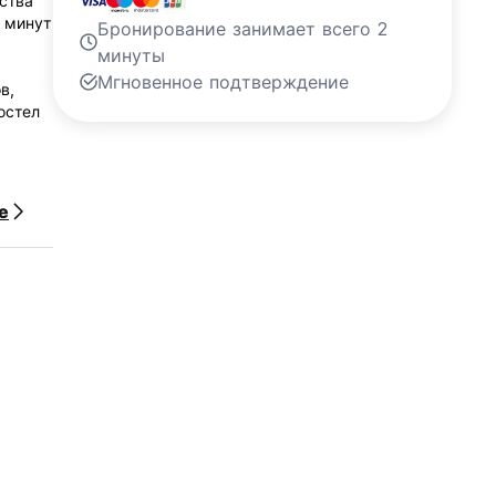
ства
 минут
Бронирование занимает всего 2
минуты
Мгновенное подтверждение
в,
остел
е
ая
о
о