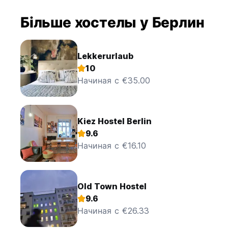
Більше хостелы у Берлин
Lekkerurlaub
10
Начиная с €35.00
Kiez Hostel Berlin
9.6
Начиная с €16.10
Old Town Hostel
9.6
Начиная с €26.33