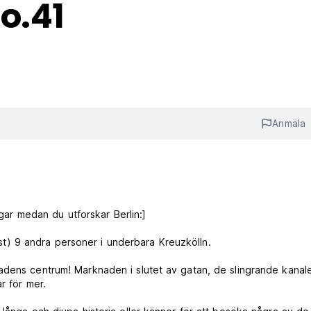
o.41
Anmäla
agar medan du utforskar Berlin:]
) 9 andra personer i underbara Kreuzkölln.
adens centrum! Marknaden i slutet av gatan, de slingrande kanal
r för mer.