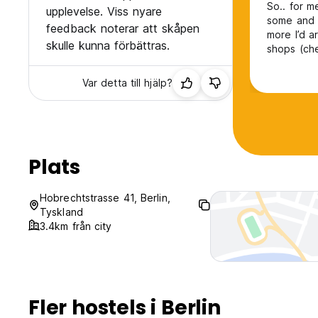
So.. for me
upplevelse. Viss nyare
some and less so for oth
feedback noterar att skåpen
more I’d argue. Positives - location; close to met
skulle kunna förbättras.
shops (che
things about Ann
any since it’s subjective. I’ll
Var detta till hjälp?
kitchen is
Plats
Hobrechtstrasse 41, Berlin,
Tyskland
3.4km från city
Fler hostels i Berlin