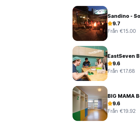
Sandino - So
9.7
Från €15.00
EastSeven Be
9.6
Från €17.68
BIG MAMA Be
9.6
Från €19.92