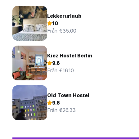
Lekkerurlaub
10
Från €35.00
Kiez Hostel Berlin
9.6
Från €16.10
Old Town Hostel
9.6
Från €26.33