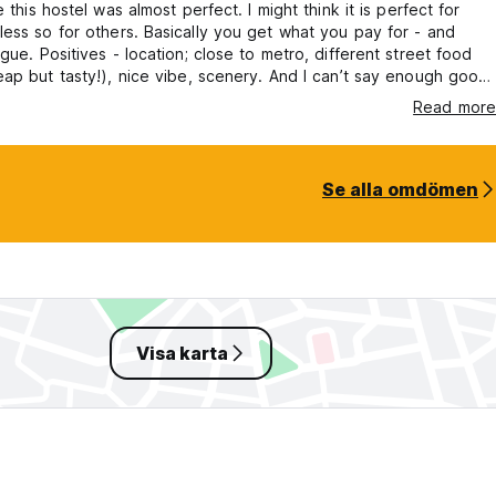
 this hostel was almost perfect. I might think it is perfect for
ers. Basically you get what you pay for - and
ro, different street food
ap but tasty!), nice vibe, scenery. And I can’t say enough good
e (owner)! She’s so friendly! Negatives - hard to think of
Read more
 definitely come back! Note: beds are hard,
 sparse (no oven/hot plates).
Se alla omdömen
Visa karta