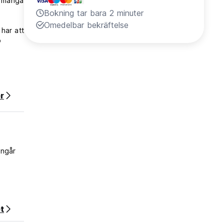
e många
Bokning tar bara 2 minuter
Omedelbar bekräftelse
har att
p
r
t
ingår
tanför
t