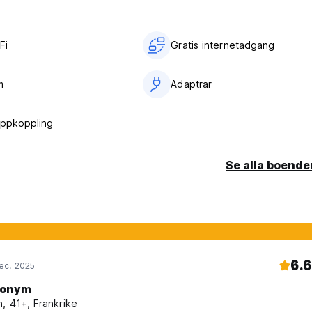
t
Fi
Gratis internetadgang
m
Adaptrar
lated from original language)
uppkoppling
Se alla boende
6.6
ec. 2025
onym
, 41+, Frankrike