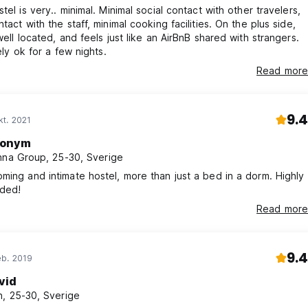
tel is very.. minimal. Minimal social contact with other travelers,
tact with the staff, minimal cooking facilities. On the plus side,
 well located, and feels just like an AirBnB shared with strangers.
tely ok for a few nights.
Read more
9.4
t. 2021
onym
nna Group, 25-30, Sverige
ming and intimate hostel, more than just a bed in a dorm. Highly
ded!
Read more
9.4
eb. 2019
vid
, 25-30, Sverige