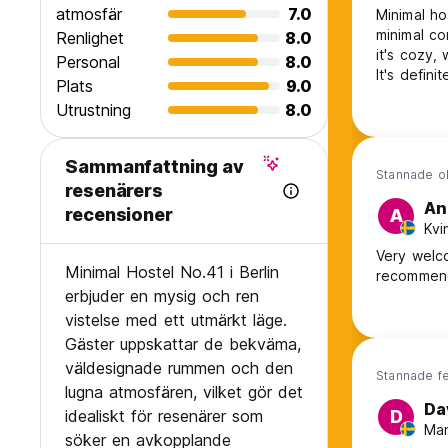
atmosfär
7.0
Minimal hos
minimal con
Renlighet
8.0
it's cozy,
Personal
8.0
It's defini
Plats
9.0
Utrustning
8.0
Sammanfattning av
Stannade ok
resenärers
An
recensioner
A
Kvi
Very welco
Minimal Hostel No.41 i Berlin
recommen
erbjuder en mysig och ren
vistelse med ett utmärkt läge.
Gäster uppskattar de bekväma,
väldesignade rummen och den
Stannade f
lugna atmosfären, vilket gör det
Da
idealiskt för resenärer som
D
Man
söker en avkopplande