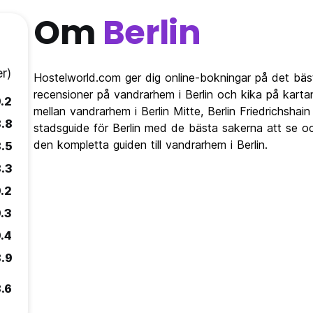
Om
Berlin
r)
Hostelworld.com ger dig online-bokningar på det bäst
recensioner på vandrarhem i Berlin och kika på kartan
.2
mellan vandrarhem i Berlin Mitte, Berlin Friedrichshain
.8
stadsguide för Berlin med de bästa sakerna att se oc
den kompletta guiden till vandrarhem i Berlin.
.5
.3
.2
.3
.4
.9
.6