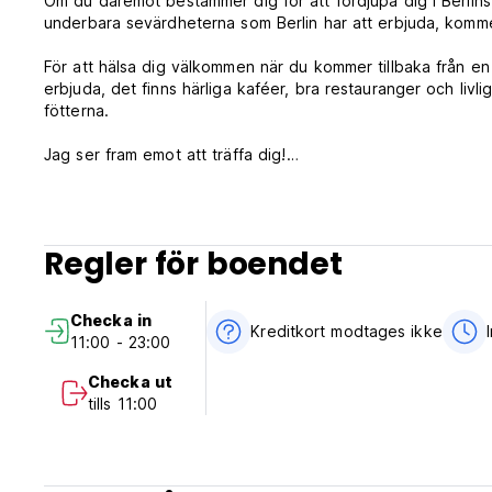
Om du däremot bestämmer dig för att fördjupa dig i Berlins
underbara sevärdheterna som Berlin har att erbjuda, komme
För att hälsa dig välkommen när du kommer tillbaka från e
erbjuda, det finns härliga kaféer, bra restauranger och livli
fötterna.
Jag ser fram emot att träffa dig!
Med vänliga hälsningar... Anne
Regler för boendet
Vänligen notera:
Avbokningsregler: 72h före ankomst. Vid sen avbokning el
Checka in
Kreditkort modtages ikke
11:00 - 23:00
Incheckning från 09:30 till 13:00
Checka ut
Ungefär en vecka innan din ankomst skickar jag ett mail ig
tills 11:00
incheckningstiderna får du din personliga incheckningsinfor
Utcheckning 12.00