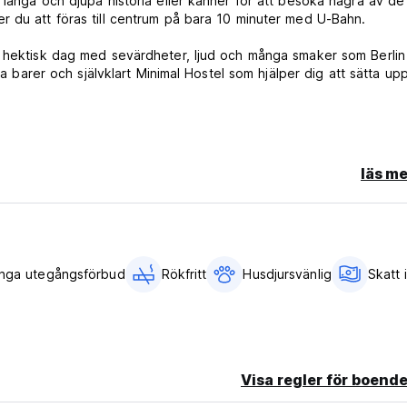
 långa och djupa historia eller känner för att besöka några av d
r du att föras till centrum på bara 10 minuter med U-Bahn.
n hektisk dag med sevärdheter, ljud och många smaker som Berlin 
ga barer och självklart Minimal Hostel som hjälper dig att sätta up
läs me
ler utebliven ankomst kommer du att debiteras med hela beloppe
Inga utegångsförbud
Rökfritt
Husdjursvänlig
Skatt 
en för att få mer information om din ankomsttid. Om du anländer u
mation via e-post.
Visa regler för boende