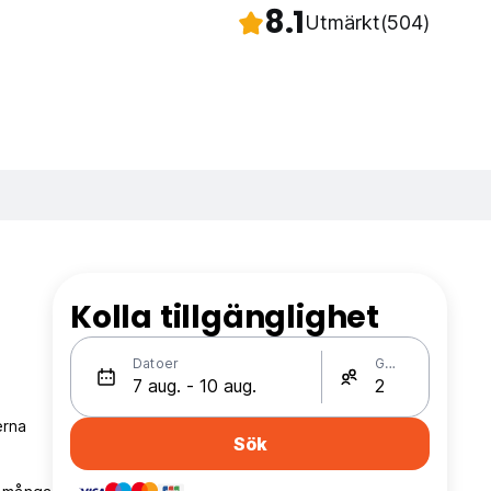
8.1
Utmärkt
(504)
Kolla tillgänglighet
Datoer
Gäster
erna
Sök