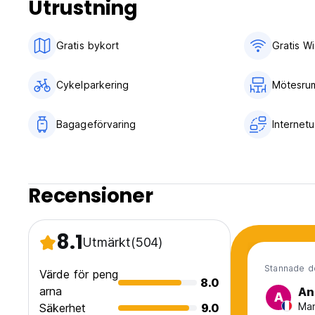
Utrustning
Betalning kontant vid ankomst. Vi accepterar inga kreditkor
Stadsskatt ingår.
Frukost ingår ej.
Gratis bykort
Gratis Wi
Inget utegångsförbud.
Barnvänlig.
Cykelparkering
Mötesru
Icke-rökare.
Bagageförvaring är inga problem när som helst. (Auto-trans
Bagageförvaring
Internet
Recensioner
8.1
Utmärkt
(504)
Stannade d
Värde för peng
8.0
arna
An
A
Man
Säkerhet
9.0