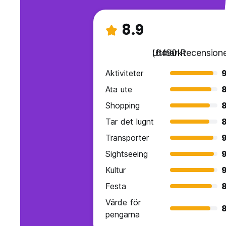
8.9
Utmärkt
(6490 Recensione
Aktiviteter
9
Ata ute
8
Shopping
8
Tar det lugnt
8
Transporter
9
Sightseeing
9
Kultur
9
Festa
8
Värde för
8
pengarna