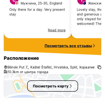
C
I
Мужчина, 25-30, England
Женский, 2
Only there for a day. Very present
Lovely stay, the 
stay
and generous an
only stayed for on
welcomed! The g
relaxing it feels 
Read more
home and it’s lite
Посмотреть все отзывы
Расположение
Bilinski Put 7,, Kaštel Štafilić, Hrvatska, Split, Хорватия
10.3km от центра города
Посмотреть карту