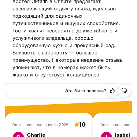
Хостел Oktarin в Сплите предлагает
Мы не принимаем отмены по телефону.
расслабляющий отдых у пляжа, идеально
Даже если вы уведомите нас, вы все равно обязаны
подходящий для одиночных
отправить электронное письмо, если вы не хотите, чтобы
путешественников и ищущих спокойствия.
с вас взимали плату в случае неявки.
Гости хвалят невероятно дружелюбного и
Пожалуйста, отмените бронирование через сайт
услужливого владельца, хорошо
бронирования или по электронной почте. Городской налог
оборудованную кухню и прекрасный сад.
не включен в стоимость проживания и составляет 1,5
Близость к аэропорту — большое
евро с человека за ночь. (Auto-translated from original
преимущество. Некоторые недавние отзывы
language)
упоминают, что в номерах может быть
жарко и отсутствует кондиционер.
Это было полезно?
10
Останавливался в июль 2026
Останавливался в
Charlie
Isabel