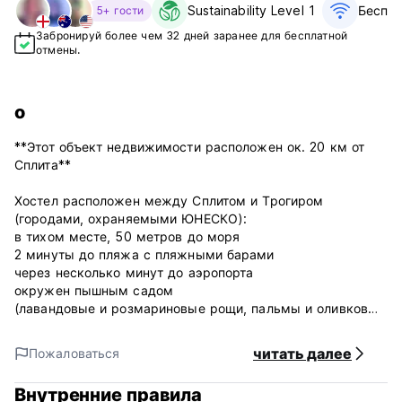
Sustainability Level 1
Беспла
5+ гости
Забронируй более чем 32 дней заранее для бесплатной
отмены.
о
**Этот объект недвижимости расположен ок. 20 км от
Сплита**
Хостел расположен между Сплитом и Трогиром
(городами, охраняемыми ЮНЕСКО):
в тихом месте, 50 метров до моря
2 минуты до пляжа с пляжными барами
через несколько минут до аэропорта
окружен пышным садом
(лавандовые и розмариновые рощи, пальмы и оливковые
деревья)
терраса с мебелью для отдыха
читать далее
Пожаловаться
расслабиться и провести время в общем лаундже в саду
хостела
Внутренние правила
кухня с традиционным далматинским очагом (бесплатное