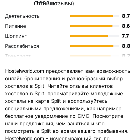
Отлично
(1393 отзывы)
Деятельность
8.7
Питание
8.6
Шоппинг
7.7
Расслабиться
8.8
Транспорт
8.2
Осмотр
8.7
Hostelworld.com предоставляет вам возможность
достопримечательностей
онлайн бронирования и разнообразный выбор
Культура
8.8
хостелов в Split. Читайте отзывы клиентов
Ночная жизнь
хостелов в Split, просматривайте молодежные
8.2
хостелы на карте Split и воспользуйтесь
Соотношение цены и
8.3
специальными предложениями, как например
качества
бесплатное уведомление по СМС. Посмотрите
наши предложения, чем заняться и что
посмотреть в Split во время вашего пребывания.
Hostelworld.com - исчерпывающий гид по