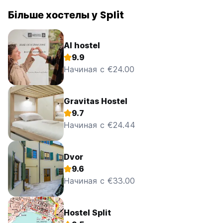
Більше хостелы у Split
AI hostel
9.9
Начиная с €24.00
Gravitas Hostel
9.7
Начиная с €24.44
Dvor
9.6
Начиная с €33.00
Hostel Split