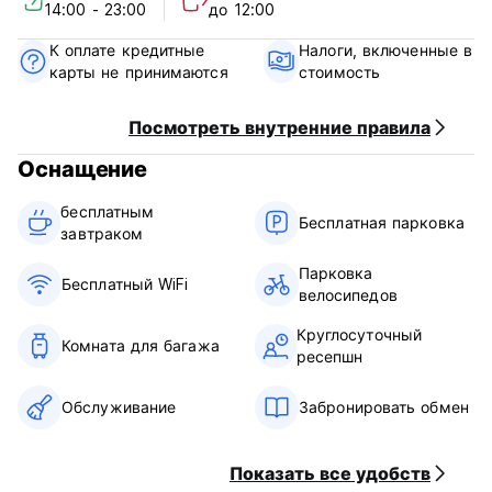
14:00 - 23:00
до 12:00
Pousada California – Условия использования
К оплате кредитные
Налоги, включенные в
карты не принимаются
стоимость
Круглосуточная стойка регистрации.
Политика отмены: за 72 часа до прибытия. В случае
Посмотреть внутренние правила
поздней отмены бронирования или незаезда с вас будет
Оснащение
снята стоимость первой ночи проживания.
бесплатным
Заезд с 14:00 до 23:00.
Бесплатная парковка
завтраком‎
Выезд до 12:00.
Парковка
Оплата по прибытии наличными, кредитными картами,
Бесплатный WiFi
велосипедов
дебетовыми картами.
Налоги включены.
Круглосуточный
Комната для багажа
ресепшн
Завтрак включен.
Без комендантского часа.
Обслуживание
Забронировать обмен
(Auto-translated from original language)
Показать все удобств