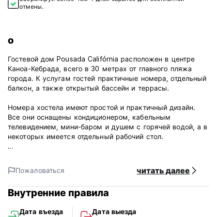
отмены.
о
Гостевой дом Pousada Califórnia расположен в центре
Каноа-Кебрада, всего в 30 метрах от главного пляжа
города. К услугам гостей практичные номера, отдельный
балкон, а также открытый бассейн и террасы.
Номера хостела имеют простой и практичный дизайн.
Все они оснащены кондиционером, кабельным
телевидением, мини-баром и душем с горячей водой, а в
некоторых имеется отдельный рабочий стол.
Каждый день в отеле Pousada California сервируется
очень разнообразный завтрак «шведский стол»,
читать далее
Пожаловаться
включенный во все тарифы. Вы также можете
расслабиться с коктейлем в баре у бассейна.
Внутренние правила
Хостел расположен в 14 км от города Аракати. На
Дата въезда
Дата выезда
территории хостела обустроена бесплатная парковка.