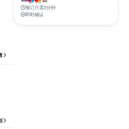
预订只需2分钟
即时确认
情
则