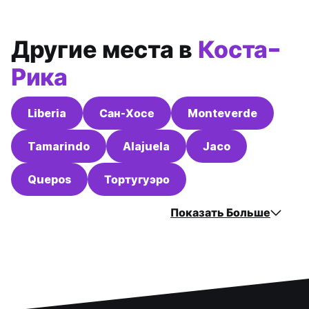
Другие места в
Коста-
Рика
Liberia
Сан-Хосе
Monteverde
Tamarindo
Alajuela
Jaco
Quepos
Тортугуэро
Показать Больше