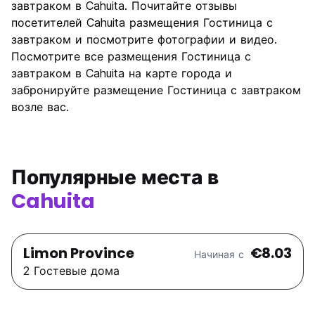
завтраком в Cahuita. Почитайте отзывы
Культура
6.2
посетителей Cahuita размещения Гостиница с
Ночная жизнь
завтраком и посмотрите фотографии и видео.
5.7
Посмотрите все размещения Гостиница с
Соотношение цены и
7.0
завтраком в Cahuita на карте города и
качества
забронируйте размещение Гостиница с завтраком
возле вас.
Популярные места в
Cahuita
Limon Province
€8.03
Начиная с
2 Гостевые дома