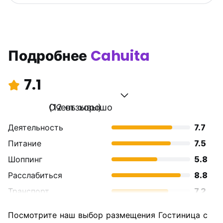
Подробнее
Cahuita
7.1
Очень хорошо
(12 отзывы)
Деятельность
7.7
Питание
7.5
Шоппинг
5.8
Расслабиться
8.8
Транспорт
7.2
Осмотр
7.7
Посмотрите наш выбор размещения Гостиница с
достопримечательностей