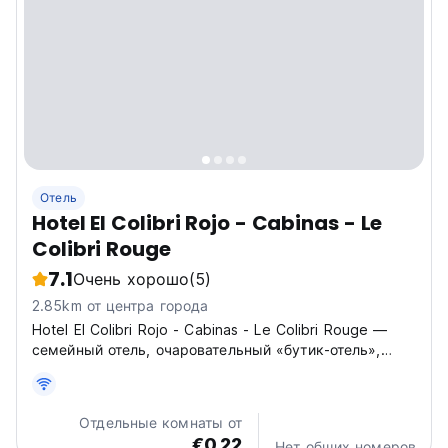
Отель
Hotel El Colibri Rojo - Cabinas - Le
Colibri Rouge
7.1
Очень хорошо
(5)
2.85km от центра города
Hotel El Colibri Rojo - Cabinas - Le Colibri Rouge —
семейный отель, очаровательный «бутик-отель»,
расположенный в нескольких шагах от входа в
национальный парк Кауита в Комадре.
Отдельные комнаты от
€0.22
Нет общих номеров