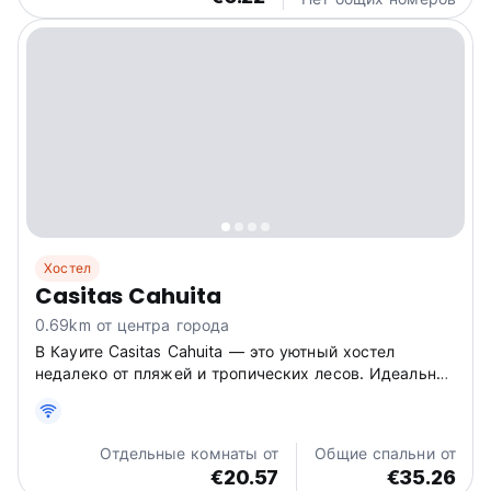
Хостел
Casitas Cahuita
0.69km от центра города
В Кауите Casitas Cahuita — это уютный хостел
недалеко от пляжей и тропических лесов. Идеально
подходит для отдыха в стиле Пура Вида с
попутчиками. Завтрак предоставляется. (Auto-
translated from original language)
Отдельные комнаты от
Общие спальни от
€20.57
€35.26