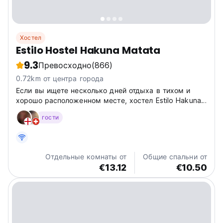
Хостел
Estilo Hostel Hakuna Matata
9.3
Превосходно
(866)
0.72km от центра города
Если вы ищете несколько дней отдыха в тихом и
хорошо расположенном месте, хостел Estilo Hakuna
Matata станет идеальным выбором в тихом месте,
гости
таком как Кауита. Он имеет просторное
пространство с зелеными садами, манговыми
деревьями, дающими много тени, бассейном,...
Отдельные комнаты от
Общие спальни от
€13.12
€10.50