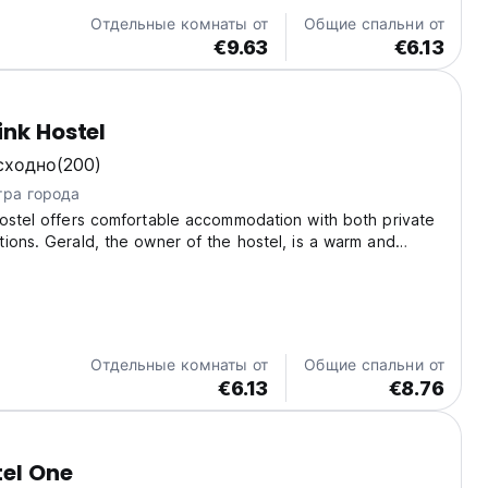
Отдельные комнаты от
Общие спальни от
€9.63
€6.13
ink Hostel
сходно
(200)
тра города
ostel offers comfortable accommodation with both private
ions. Gerald, the owner of the hostel, is a warm and
 known for his hospitality. With a friendly smile, he greets
lly and makes sure they feel...
Отдельные комнаты от
Общие спальни от
€6.13
€8.76
el One