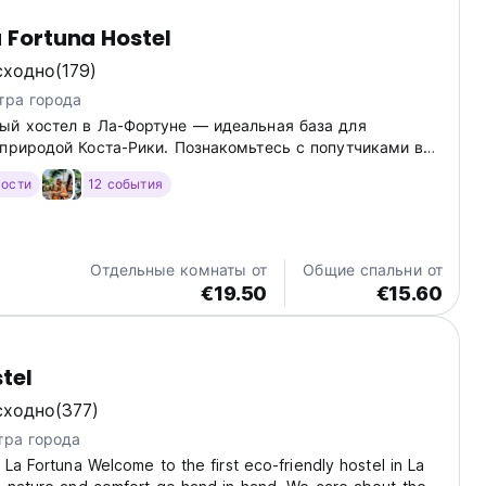
a Fortuna Hostel
сходно
(179)
тра города
ый хостел в Ла-Фортуне — идеальная база для
 природой Коста-Рики. Познакомьтесь с попутчиками в
o La Fortuna. (Auto-translated from original language)
гости
12 события
Отдельные комнаты от
Общие спальни от
€19.50
€15.60
tel
сходно
(377)
тра города
 La Fortuna Welcome to the first eco-friendly hostel in La