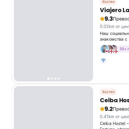
Хостел
Viajero L
9.3
Прево
0.02km от цен
Наш социальн
знакомства с
хостеле Viajer
30+ 
Хостел
Ceiba Hos
9.2
Прево
0.41km от цен
Ceiba Hostel –