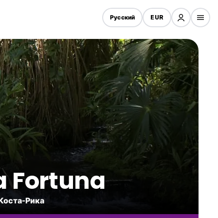
Русский
EUR
a Fortuna
 Коста-Рика