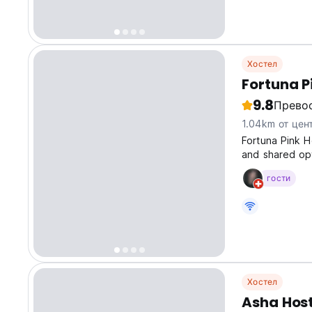
Хостел
Fortuna P
9.8
Прево
1.04km от цен
Fortuna Pink H
and shared opt
welcoming host
гости
guests persona
Хостел
Asha Host