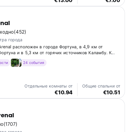
€13.00
€7.00
enal
ходно
(452)
тра города
Arenal расположен в городе Фортуна, в 4,9 км от
ортуна и в 5,3 км от горячих источников Каламбу. К
ей номера с общим лаунджем, а также бесплатная
гости
24 события
овка для гостей, приезжающих на машине.
Отдельные комнаты от
Общие спальни от
€10.94
€10.51
renal
но
(1707)
тра города