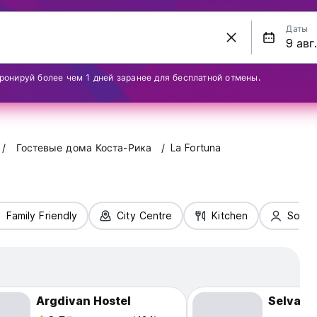
Даты
ронируй более чем 1 дней заранее для бесплатной отмены.
Гостевые дома Коста-Рика
La Fortuna
Family Friendly
City Centre
Kitchen
Solo T
Argdivan Hostel
Selva T