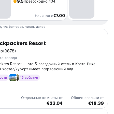
9.5
Превосходно
(434)
€7.00
Начиная с
ругих факторов.
читать далее
ackpackers Resort
но
(3878)
ра города
ckers Resort — это 5-звездочный отель в Коста-Рике.
й хостел/курорт имеет потрясающий вид.
гости
16 события
Отдельные комнаты от
Общие спальни от
€23.04
€18.39