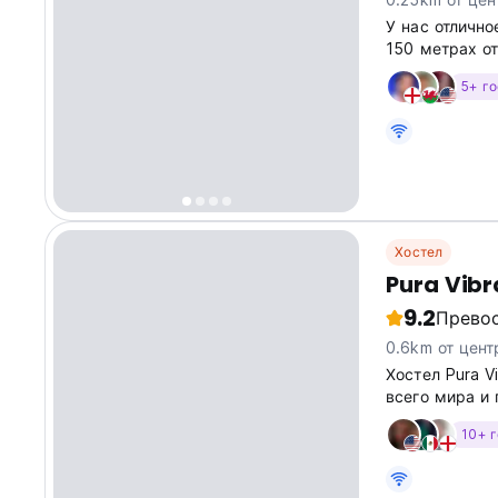
У нас отлично
150 метрах о
5+ г
Хостел
Pura Vibr
9.2
Прево
0.6km от цент
Хостел Pura V
всего мира и
впечатления.
10+ 