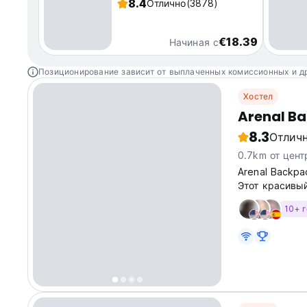
8.4
Отлично
(3878)
€18.39
Начиная с
Позиционирование зависит от выплаченных комиссионных и д
Хостел
Arenal B
8.3
Отлич
0.7km от цент
Arenal Backpa
Этот красивы
10+ 