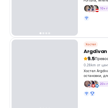
Fortuna, wher
environment w
10+ 
Facilities: Nat
Хостел
Argdivan 
9.5
Прево
0.28km от цен
Хостел Argdiv
остановки, дл
типичного бю
20+ 
почувствоват