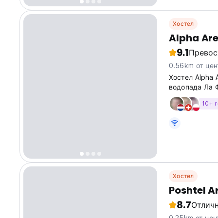
Хостел
Alpha Ar
9.1
Превос
0.56km от цен
Хостел Alpha 
водопада Ла Ф
услугам гост
10+ 
частная парк
Хостел
Poshtel A
8.7
Отлич
0.25km от цен