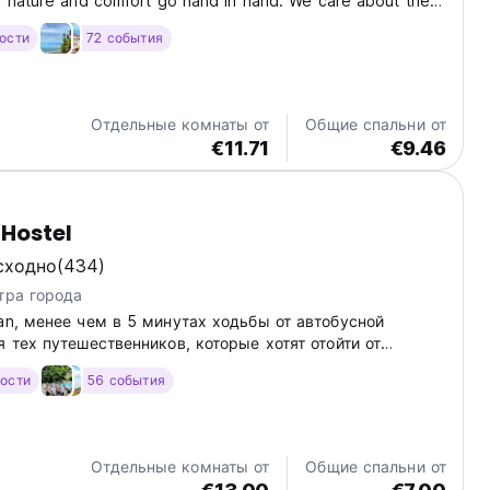
e nature and comfort go hand in hand. We care about the
ithout compromising the experience of our guests. Our
гости
72 события
ure-inspired common areas, including...
Отдельные комнаты от
Общие спальни от
€11.71
€9.46
Hostel
сходно
(434)
тра города
an, менее чем в 5 минутах ходьбы от автобусной
я тех путешественников, которые хотят отойти от
джетного хостела или атмосферы вечеринок и
гости
56 события
ь настоящее волшебство вулкана Ареналь.
Отдельные комнаты от
Общие спальни от