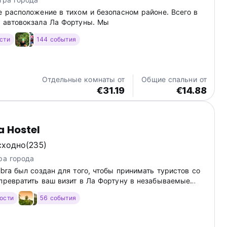
е расположение в тихом и безопасном районе. Всего в
т автовокзала Ла Фортуны. Мы
ости
144 события
Отдельные комнаты от
Общие спальни от
€31.19
€14.88
a Hostel
сходно
(235)
ра города
ibra был создан для того, чтобы принимать туристов со
 превратить ваш визит в Ла Фортуну в незабываемые
гости
56 события