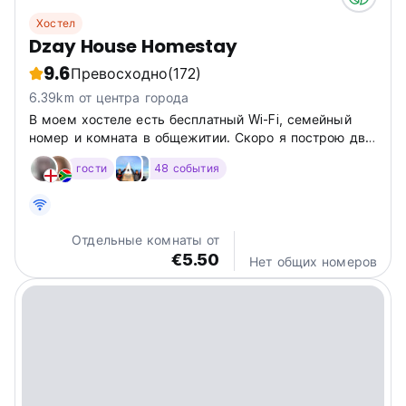
Хостел
Dzay House Homestay
9.6
Превосходно
(172)
6.39km от центра города
В моем хостеле есть бесплатный Wi-Fi, семейный
номер и комната в общежитии. Скоро я построю две
отдельные комнаты, и завтрак включен в стоимость.
гости
48 события
Мы принимаем только наличные.
Отдельные комнаты от
€5.50
Нет общих номеров