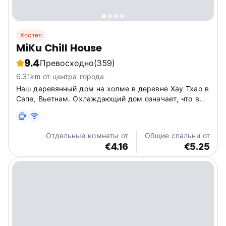
Хостел
MiKu Chill House
9.4
Превосходно
(359)
6.31km от центра города
Наш деревянный дом на холме в деревне Хау Тхао в
Сапе, Вьетнам. Охлаждающий дом означает, что вы
можете остаться здесь для отдыха и озноба.
Потрясающий вид на горы с цветком и милыми
домашними животными заставит вас почувствовать
Отдельные комнаты от
Общие спальни от
спокойствие и внутренний...
€4.16
€5.25