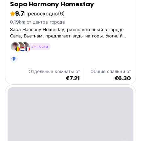
Sapa Harmony Homestay
9.7
Превосходно
(6)
0.19km от центра города
Sapa Harmony Homestay, расположенный в городе
Сапа, Вьетнам, предлагает виды на горы. Уютный
дом для полного погружения в местную жизнь,
5+ гости
треккинга и знакомства с культурой. Идеально
подходит для индивидуальных путешественников.
(Auto-translated from original...
Отдельные комнаты от
Общие спальни от
€7.21
€6.30