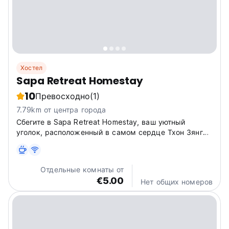
Хостел
Sapa Retreat Homestay
10
Превосходно
(1)
7.79km от центра города
Сбегите в Sapa Retreat Homestay, ваш уютный
уголок, расположенный в самом сердце Тхон Зянг
Та Чай - Та Ван, Сапа. Забудьте о повседневной
суете и окунитесь в яркую культуру и
захватывающие дух пейзажи Вьетнама. Это не
Отдельные комнаты от
просто хостел, это опыт! Представьте,...
€5.00
Нет общих номеров