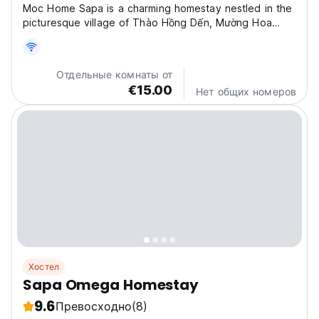
Moc Home Sapa is a charming homestay nestled in the
picturesque village of Thào Hồng Dến, Mường Hoa
commune, Sapa. Designed in the traditional
architectural style of the Black Hmong people, this
cozy two-story wooden house features 9 rooms (4 on
Отдельные комнаты от
the ground...
€15.00
Нет общих номеров
Хостел
Sapa Omega Homestay
9.6
Превосходно
(8)