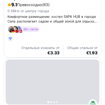
9.1
Превосходно
(63)
0.58km от центра города
Комфортное размещение: хостел SAPA HUB в городе
Сапа располагает садом и общей зоной для отдыха.
Современные удобства: хостел с кондиционером,
20+ гости
террасой, балконом и патио. В каждом номере есть
собственная ванная комната с биде, душем и
бесплатными туалетно-косметическими...
Отдельные комнаты от
Общие спальни от
€3.33
€1.93