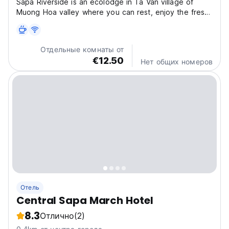
Sapa Riverside is an ecolodge in Ta Van village of
Muong Hoa valley where you can rest, enjoy the fresh
nature, explore local culture, relax and enjoy delicious
local foods or drinks at our best restaurant and café in
the Village! We also have a wide range...
Отдельные комнаты от
€12.50
Нет общих номеров
Отель
Central Sapa March Hotel
8.3
Отлично
(2)