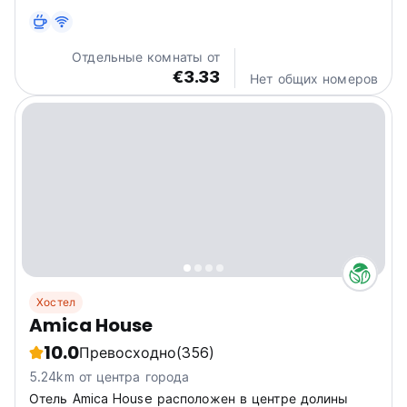
hospitality as well as culture and cuisine. With a space
close to nature and quiet, it will definitely make your
trip more lively and meaningful! You can get...
Отдельные комнаты от
€3.33
Нет общих номеров
Хостел
Amica House
10.0
Превосходно
(356)
5.24km от центра города
Отель Amica House расположен в центре долины