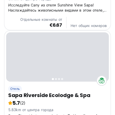
Исследуйте Сапу из отеля Sunshine View Sapa!
Наслаждайтесь живописными видами в этом отеле,
вашей идеальной базе для знакомства с местной
Отдельные комнаты от
культурой и потрясающими пейзажами Сапы. (Auto-
€6.67
translated from original language)
Нет общих номеров
Отель
Sapa Riverside Ecolodge & Spa
5.7
(2)
5.83km от центра города