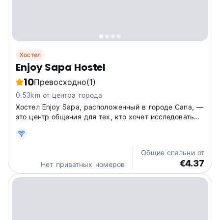
Хостел
Enjoy Sapa Hostel
10
Превосходно
(1)
0.53km от центра города
Хостел Enjoy Sapa, расположенный в городе Сапа, —
это центр общения для тех, кто хочет исследовать
вьетнамские горы. Совершите поход по рисовым
террасам и вершине Фансипан и погрузитесь в
местную культуру. (Auto-translated from original
Общие спальни от
language)
€4.37
Нет приватных номеров