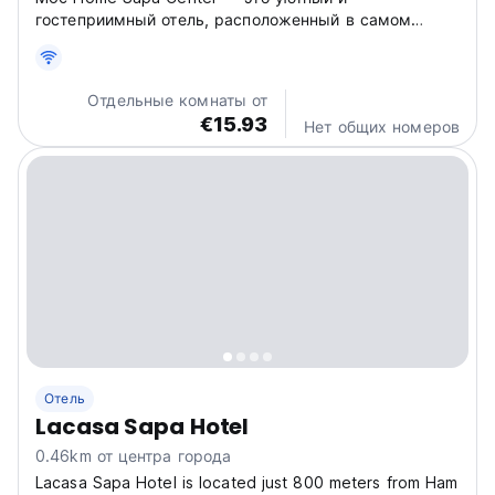
гостеприимный отель, расположенный в самом
центре города Сапа, всего в нескольких минутах
ходьбы от местных ресторанов, кафе, баров и
популярных достопримечательностей. Отсюда вы
Отдельные комнаты от
можете легко исследовать очарование Сапы,...
€15.93
Нет общих номеров
Отель
Lacasa Sapa Hotel
0.46km от центра города
Lacasa Sapa Hotel is located just 800 meters from Ham