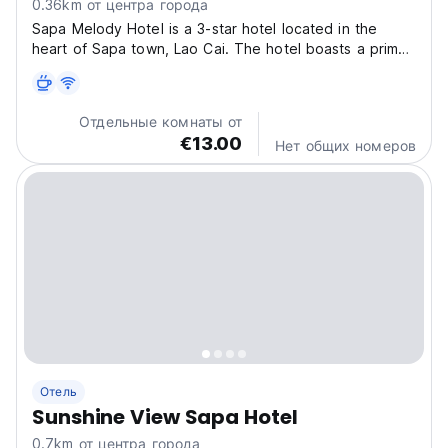
0.36km от центра города
Sapa Melody Hotel is a 3-star hotel located in the
heart of Sapa town, Lao Cai. The hotel boasts a prime
location, close to popular tourist attractions such as
Stone Church, Sapa's Square, and Sun Plaza. With a
view overlooking Ham Rong Mountain, Sapa Melody...
Отдельные комнаты от
€13.00
Нет общих номеров
Отель
Sunshine View Sapa Hotel
0.7km от центра города