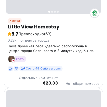
Хостел
Little View Homestay
9.7
Превосходно
(63)
0.22km от центра города
Наша проемная леса идеально расположена в
центре города Сапа, всего в 2 минутах ходьбы от
церкви Каун-Камень. Это удобная база для изучения
гости
близлежащих достопримечательностей, таких как
гора Хэм -Ронг, Канатная дорожка фанатсипана,
Covid-19 Сейф сегодня
древние каменные поля и...
Отдельные комнаты от
€23.33
Нет общих номеров