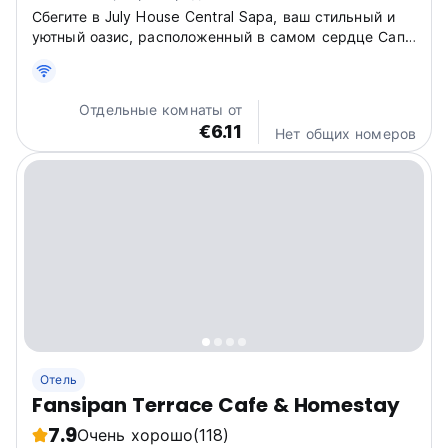
Сбегите в July House Central Sapa, ваш стильный и
уютный оазис, расположенный в самом сердце Сапы
по адресу 002 Tô Vĩnh Diện! Представьте, как вы
просыпаетесь в этом оживленном отеле, готовые
исследовать захватывающие дух пейзажи и местную
Отдельные комнаты от
культуру, которыми...
€6.11
Нет общих номеров
Отель
Fansipan Terrace Cafe & Homestay
7.9
Очень хорошо
(118)