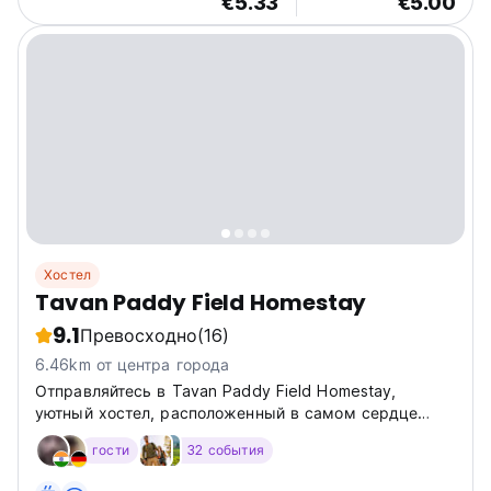
€5.33
€5.00
Хостел
Tavan Paddy Field Homestay
9.1
Превосходно
(16)
6.46km от центра города
Отправляйтесь в Tavan Paddy Field Homestay,
уютный хостел, расположенный в самом сердце
захватывающих рисовых террас Са Па. Представьте,
гости
32 события
как вы просыпаетесь с потрясающими видами на
деревню Таван, настоящий вьетнамский рай! Этот