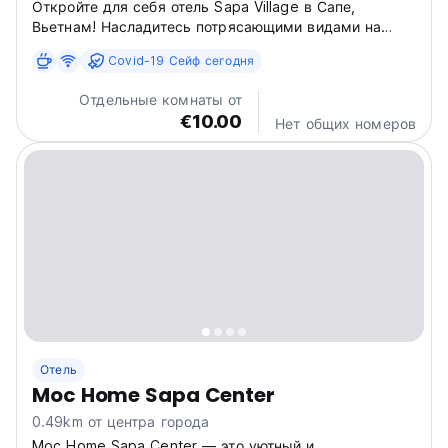
Откройте для себя отель Sapa Village в Сапе,
Вьетнам! Насладитесь потрясающими видами на
рисовые террасы и яркой культурой. Этот уютный
Covid-19 Сейф сегодня
отель идеально подходит для индивидуальных
путешественников, ищущих горные походы и
Отдельные комнаты от
культурное погружение. (Auto-translated...
€10.00
Нет общих номеров
Отель
Moc Home Sapa Center
0.49km от центра города
Moc Home Sapa Center — это уютный и