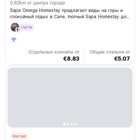
0.62km от центра города
Sapa Omega Homestay предлагает виды на горы и
спокойный отдых в Сапе. Уютный Sapa Homestay для
пеших маршрутов и погружения в местную
гости
вьетнамскую культуру. (Auto-translated from original
language)
Отдельные комнаты от
Общие спальни от
€8.83
€5.07
Хостел