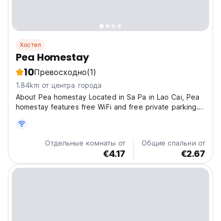
Хостел
Pea Homestay
10
Превосходно
(1)
1.84km от центра города
About Pea homestay Located in Sa Pa in Lao Cai, Pea
homestay features free WiFi and free private parking.
Guests can relax in the garden at the property. The
homestay is 7.6 km from Fansipan Cable Car Station
and 2.6 km from Sa Pa Lake. Accommodation Rest...
Отдельные комнаты от
Общие спальни от
€4.17
€2.67