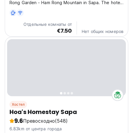
Rong Garden - Ham Rong Mountain in Sapa. The hotel
features a shared lounge, a terrace, and an on-site
restaurant. Guests can enjoy free Wi-Fi throughout the
property. The hotel is also conveniently situated...
Отдельные комнаты от
€7.50
Нет общих номеров
Хостел
Hoa's Homestay Sapa
9.6
Превосходно
(548)
6.83km от центра города