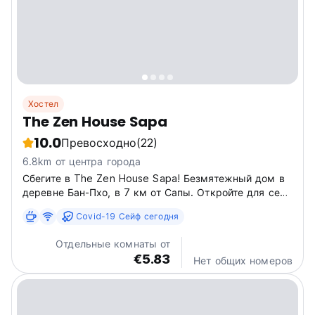
Хостел
The Zen House Sapa
10.0
Превосходно
(22)
6.8km от центра города
Сбегите в The Zen House Sapa! Безмятежный дом в
деревне Бан-Пхо, в 7 км от Сапы. Откройте для себя
красоту и культуру Сапы с видом на рисовые поля и
Covid-19 Сейф сегодня
подлинную местную жизнь. (Auto-translated from
original language)
Отдельные комнаты от
€5.83
Нет общих номеров