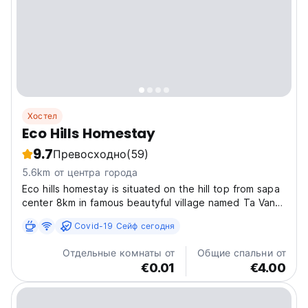
Хостел
Eco Hills Homestay
9.7
Превосходно
(59)
5.6km от центра города
Eco hills homestay is situated on the hill top from sapa
center 8km in famous beautyful village named Ta Van ,
surrounded by mountains and rice terraces and
Covid-19 Сейф сегодня
bamboo forest that make our customers feel like they
are emerging themselves with nature and calm...
Отдельные комнаты от
Общие спальни от
€0.01
€4.00