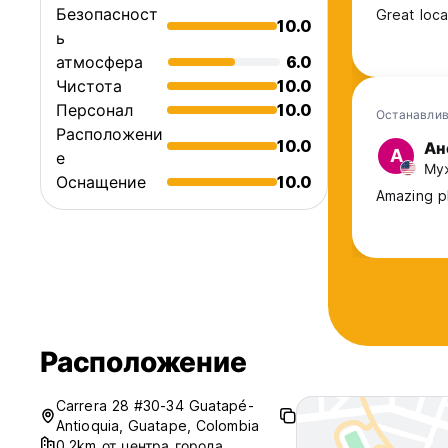
Безопасност
Great loca
10.0
ь
атмосфера
6.0
Чистота
10.0
Персонал
10.0
Останавлив
Расположени
10.0
Ан
А
е
Му
Оснащение
10.0
Amazing pl
Расположение
Carrera 28 #30-34 Guatapé-
Antioquia, Guatape, Colombia
0.2km от центра города