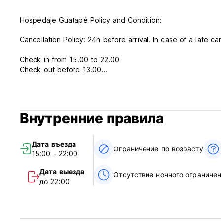
Hospedaje Guatapé Policy and Condition:
Cancellation Policy: 24h before arrival. In case of a late ca
Check in from 15.00 to 22.00
Check out before 13.00
Payment upon arrival by cash
Taxes included
Breakfast not available
Внутренние правила
General:
Reception 8.00 to 22.00
Дата въезда
No curfew
Ограничение по возрасту
15:00 - 22:00
Over 18 years old
Дата выезда
Отсутствие ночного ограничен
до 22:00