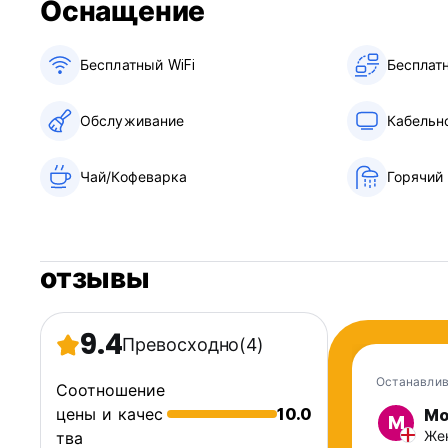
Оснащение
Бесплатный WiFi
Бесплат
Обслуживание
Кабельн
Чай/Кофеварка
Горячий
отзывы
9.4
Превосходно
(4)
Останавлив
Соотношение
цены и качес
10.0
Mo
M
Жен
тва