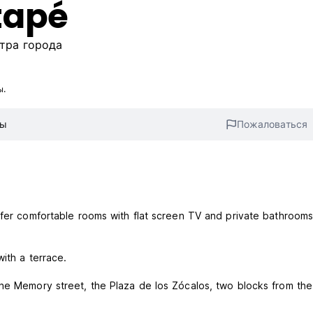
tapé
нтра города
ы.
вы
Пожаловаться
offer comfortable rooms with flat screen TV and private bathroom
with a terrace.
the Memory street, the Plaza de los Zócalos, two blocks from the