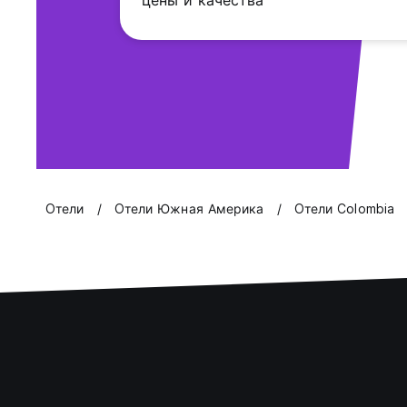
цены и качества
Oтели
Oтели Южная Америка
Oтели Colombia