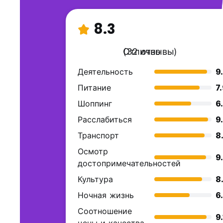
8.3
Отлично
(32 отзывы)
Деятельность
9
Питание
7
Шоппинг
6
Расслабиться
9
Транспорт
8
Осмотр
9
достопримечательностей
Культура
8
Ночная жизнь
6
Соотношение
9.