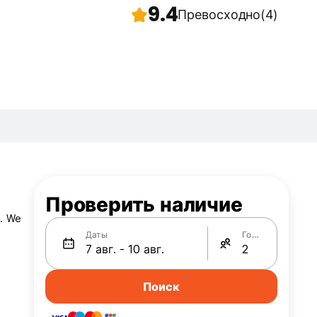
9.4
Превосходно
(4)
Проверить наличие
s. We
Даты
Гости
Поиск