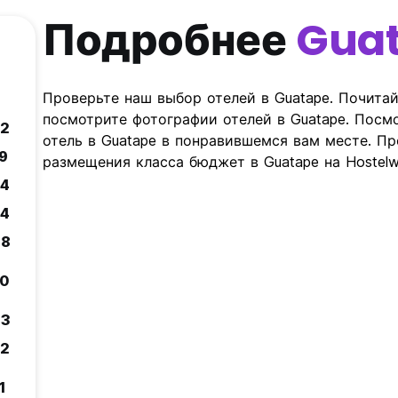
Подробнее
Gua
Проверьте наш выбор отелей в Guatape. Почитай
посмотрите фотографии отелей в Guatape. Посмо
.2
отель в Guatape в понравившемся вам месте. П
.9
размещения класса бюджет в Guatape на Hostelw
.4
.4
.8
.0
.3
.2
1