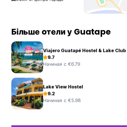
Більше oтели у Guatape
Viajero Guatapé Hostel & Lake Club
9.7
Начиная с €6.79
Lake View Hostel
9.2
Начиная с €5.98