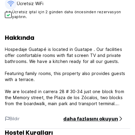
Ücretsiz WiFi
Ücretsiz iptal için 2 günden daha öncesinden rezervasyon
yaptırın.
Hakkında
Hospedaje Guatapé is located in Guatape . Our facilities
offer comfortable rooms with flat screen TV and private
bathrooms. We have a kitchen ready for all our guests.
Featuring family rooms, this property also provides guests
with a terrace.
We are located in carrera 28 # 30-34 just one block from
the Memory street, the Plaza de los Zócalos, two blocks
from the boardwalk, main park and transport terminal.
daha fazlasını okuyun
Bildir
Hospedaje Guatapé Policy and Condition:
Hostel Kuralları
Cancellation Policy: 24h before arrival. In case of a late