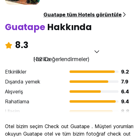
Guatape tüm Hotels görüntüle
Guatape
Hakkında
8.3
Harika
(32 Değerlendirmeler)
Etkinlikler
9.2
Dışarıda yemek
7.9
Alışveriş
6.4
Rahatlama
9.4
Ulasim
8.8
Gezi
9.0
Otel bizim seçim Check out Guatape . Müşteri yorumları
Kültür
8.3
okuyun Guatape otel ve tüm bizim fotoğraf check out