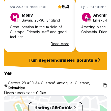
9.4
Ara 2025 tarihinde kaldı
Eyl 2024 tarihinde k
Molly
Anonim
M
A
Bayan, 25-30, England
Erkek, 41
Great location in the middle of
Amazing place in
Guatape. Friendly staff and good
Colombia. Friendl
facilities.
Read more
Tüm değerlendirmeleri görüntüle
Yer
Carrera 28 #30-34 Guatapé-Antioquia, Guatape,
Kolombiya
şehir merkezine 0.2km
Haritayı Görüntüle