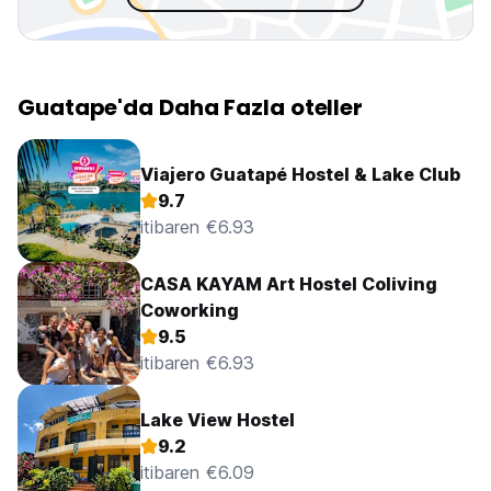
Guatape'da Daha Fazla oteller
Viajero Guatapé Hostel & Lake Club
9.7
itibaren €6.93
CASA KAYAM Art Hostel Coliving
Coworking
9.5
itibaren €6.93
Lake View Hostel
9.2
itibaren €6.09