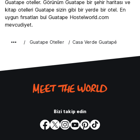
Gece hayatı
Guatape oteller. Görünüm Guatape bir şehir haritası ve
6.2
kitap otelleri Guatape sizin gibi bir yerde bir otel. En
Ekonomik
9.1
uygun fırsatları bul Guatape Hostelworld.com
mevcudiyet.
Guatape Oteller
Casa Verde Guatapé
Bizi takip edin