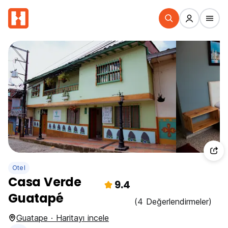
Otel
Casa Verde
9.4
Guatapé
(4 Değerlendirmeler)
Guatape · Haritayı incele