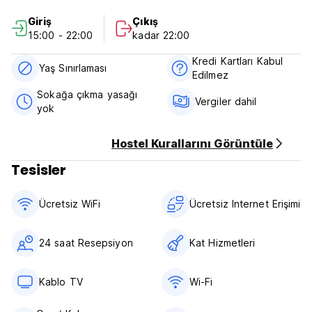
cancellation or No Show, you will be charged the first night
Giriş
Çıkış
of your stay.
15:00 - 22:00
kadar 22:00
Check in from 15.00 to 22.00
Kredi Kartları Kabul
Check out before 13.00
Yaş Sınırlaması
Edilmez
Payment upon arrival by cash
Sokağa çıkma yasağı
Vergiler dahil
Taxes included
yok
Breakfast not available
Hostel Kurallarını Görüntüle
General:
Reception 8.00 to 22.00
Tesisler
No curfew
Over 18 years old
Ücretsiz WiFi
Ücretsiz Internet Erişimi
24 saat Resepsiyon
Kat Hizmetleri
Kablo TV
Wi-Fi