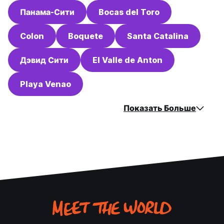
Панама-Сити
Bocas del Toro
Colon
Boquete
Santa Catalina
Дэвид Сити
El Valle de Anton
Playa Venao
Показать Больше