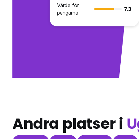
Värde för
7.3
pengarna
Andra platser i
U