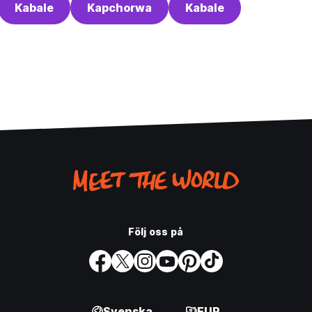
Kabale
Kapchorwa
Kabale
Följ oss på
Svenska
EUR