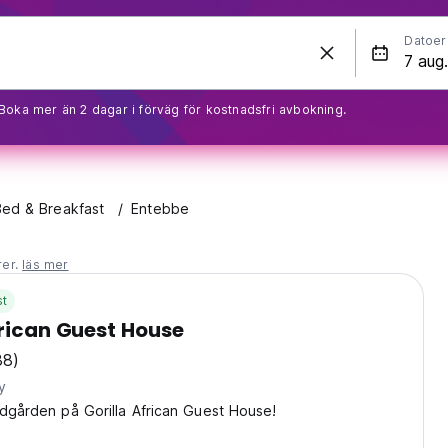
Datoer
Boka mer än 2 dagar i förväg för kostnadsfri avbokning.
ed & Breakfast
Entebbe
rer.
läs mer
st
frican Guest House
38)
y
ädgården på Gorilla African Guest House!