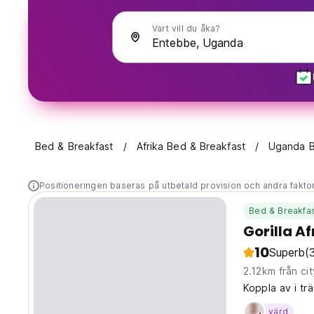
Vart vill du åka?
Bed & Breakfast
Afrika Bed & Breakfast
Uganda B
Positioneringen baseras på utbetald provision och andra fakto
Bed & Breakfa
Gorilla A
10
Superb
(
2.12km från cit
Koppla av i tr
värd