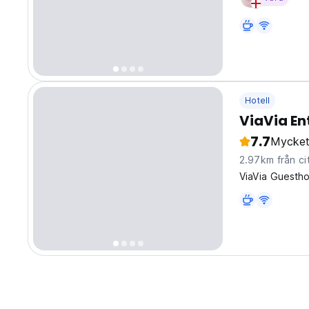
Hotell
ViaVia E
7.7
Mycket
2.97km från ci
ViaVia Guestho