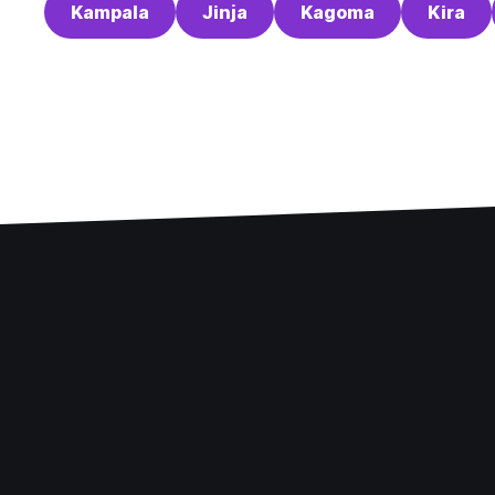
Kampala
Jinja
Kagoma
Kira