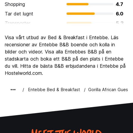
Shopping
4.7
Tar det lugnt
6.0
Transporter
5.3
Sightseeing
4.7
Visa vårt utbud av Bed & Breakfast i Entebbe. Läs
Kultur
5.3
recensioner av Entebbe B&B boende och kolla in
Festa
bilder och videor. Visa alla Entebbes B&B på en
5.3
stadskarta och boka ett B&B på den plats i Entebbe
Värde för pengarna
7.3
du vill. Hitta de bästa B&B erbjudandena i Entebbe på
Hostelworld.com.
Entebbe Bed & Breakfast
Gorilla African Guest