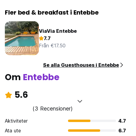
Fler bed & breakfast i Entebbe
ViaVia Entebbe
7.7
Från €17.50
Se alla Guesthouses i Entebbe
Om
Entebbe
5.6
(3 Recensioner)
Aktiviteter
4.7
Ata ute
6.7