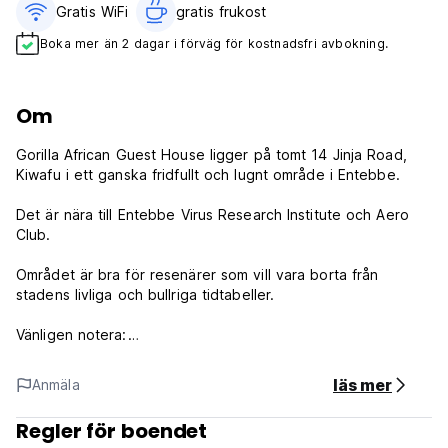
Gratis WiFi
gratis frukost‎
Boka mer än 2 dagar i förväg för kostnadsfri avbokning.
Om
Gorilla African Guest House ligger på tomt 14 Jinja Road,
Kiwafu i ett ganska fridfullt och lugnt område i Entebbe.
Det är nära till Entebbe Virus Research Institute och Aero
Club.
Området är bra för resenärer som vill vara borta från
stadens livliga och bullriga tidtabeller.
Vänligen notera:
Avbokningsregler: 24h före ankomst. Vid sen avbokning
eller utebliven ankomst kommer du att debiteras den första
läs mer
Anmäla
natten av din vistelse.
Regler för boendet
Incheckning från kl. 12.00 till 23.00 .