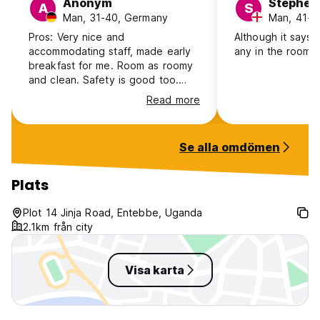
Anonym
Stephen
A
S
Man, 31-40, Germany
Man, 41+,
Pros: Very nice and
Although it says W
accommodating staff, made early
any in the room I
breakfast for me. Room as roomy
and clean. Safety is good too.
Cons: Okay for a short stay but
Read more
will not recommend for long stay.
Food is very overpriced, if you
pay by card or m-pesa they ask
Se alla omdömen
you to pay their end of the
transfer fee too, so you pay your
fee and theirs too. Terrible WiFi,
Plats
electricity was gone for 16 hours
(not their fault) but they don't
Plot 14 Jinja Road, Entebbe, Uganda
have any backup, you wait in the
2.1km från city
dark no service for the client like
a lamp or generator.
Visa karta