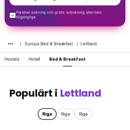
Flexibel bokning och gratis avbokning alternativ
tillgängliga.
Europa Bed & Breakfast
Lettland
Hostels
Hotell
Bed & Breakfast
Populärt i
Lettland
Riga
Riga
Riga