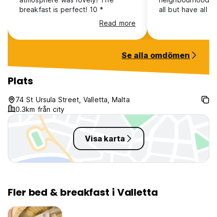
breakfast is perfect! 10 *
all but have all 
this palace almos
Read more
We enjoyed the r
sat in the living
this unique atmo
Se alla omdömen
bad thing was the
for the price it i
bargain!
Plats
74 St Ursula Street, Valletta, Malta
0.3km från city
Visa karta
Fler bed & breakfast i Valletta