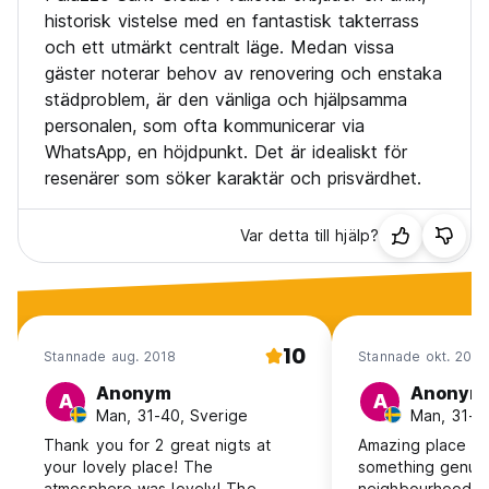
historisk vistelse med en fantastisk takterrass
och ett utmärkt centralt läge. Medan vissa
gäster noterar behov av renovering och enstaka
städproblem, är den vänliga och hjälpsamma
personalen, som ofta kommunicerar via
WhatsApp, en höjdpunkt. Det är idealiskt för
resenärer som söker karaktär och prisvärdhet.
Var detta till hjälp?
10
Stannade aug. 2018
Stannade okt. 2017
Anonym
Anonym
A
A
Man, 31-40, Sverige
Man, 31-4
Thank you for 2 great nigts at
Amazing place to 
your lovely place! The
something genuin
atmosphere was lovely! The
neighbourhood. N