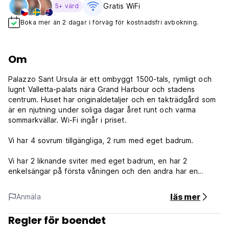
Gratis WiFi
5+ värd
Boka mer än 2 dagar i förväg för kostnadsfri avbokning.
Om
Palazzo Sant Ursula är ett ombyggt 1500-tals, rymligt och
lugnt Valletta-palats nära Grand Harbour och stadens
centrum. Huset har originaldetaljer och en takträdgård som
är en njutning under soliga dagar året runt och varma
sommarkvällar. Wi-Fi ingår i priset.
Vi har 4 sovrum tillgängliga, 2 rum med eget badrum.
Vi har 2 liknande sviter med eget badrum, en har 2
enkelsängar på första våningen och den andra har en
dubbelsäng på tredje våningen. De bokas i mån av tillgång
så du kan ha ett rum med två enkelsängar eller ett rum med
läs mer
Anmäla
en dubbelsäng när du bokar Hastings Suites.
Regler för boendet
Vi ligger i ett bra bostadsområde men ger ändå en lugn