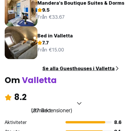
Mandera's Boutique Suites & Dorms
9.5
Från €33.67
Bed in Valletta
7.7
Från €15.00
Se alla Guesthouses i Valletta
Om
Valletta
8.2
Utmärkt
(87 Recensioner)
Aktiviteter
8.6