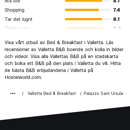
Ata ute
8.1
Shopping
7.4
Tar det lugnt
8.1
Transporter
8.3
Sightseeing
8.8
Visa vårt utbud av Bed & Breakfast i Valletta. Läs
Kultur
8.6
recensioner av Valletta B&B boende och kolla in bilder
Festa
och videor. Visa alla Vallettas B&B på en stadskarta
7.6
och boka ett B&B på den plats i Valletta du vill. Hitta
Värde för pengarna
8.2
de bästa B&B erbjudandena i Valletta på
Hostelworld.com.
Valletta Bed & Breakfast
Palazzo Sant Ursula