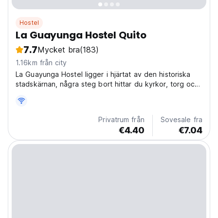
Hostel
La Guayunga Hostel Quito
7.7
Mycket bra
(183)
1.16km från city
La Guayunga Hostel ligger i hjärtat av den historiska
stadskärnan, några steg bort hittar du kyrkor, torg och
parker, vi erbjuder boende tillsammans med en
restaurang på panoramaterrassen
Privatrum från
Sovesale fra
€4.40
€7.04