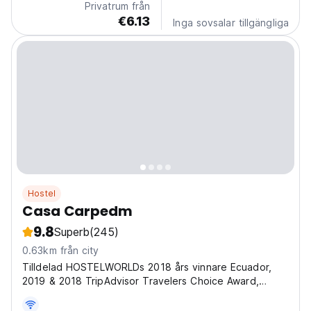
Privatrum från
€6.13
Inga sovsalar tillgängliga
Hostel
Casa Carpedm
9.8
Superb
(245)
0.63km från city
Tilldelad HOSTELWORLDs 2018 års vinnare Ecuador,
2019 & 2018 TripAdvisor Travelers Choice Award,
Distintivo Q 2019 - Calidad Turística. Ge dig själv gåvan
och börja din resa med ett leende!