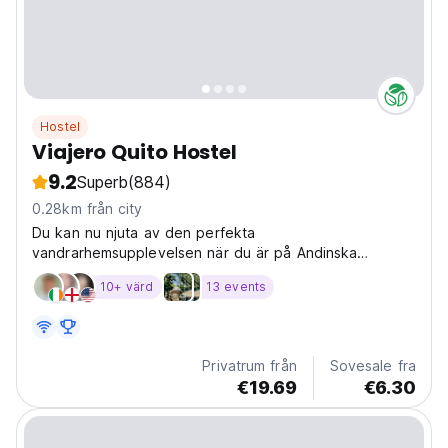
Hostel
Viajero Quito Hostel
9.2
Superb
(884)
0.28km från city
Du kan nu njuta av den perfekta
vandrarhemsupplevelsen när du är på Andinska
huvudstaden. Luta dig tillbaka och njut av det unika
10+ värd
13 events
Privatrum från
Sovesale fra
€19.69
€6.30