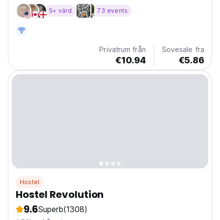
5+ värd
73 events
Privatrum från
Sovesale fra
€10.94
€5.86
Hostel
Hostel Revolution
9.6
Superb
(1308)