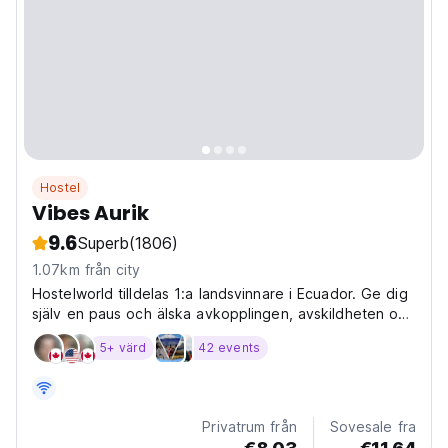
Hostel
Vibes Aurik
9.6
Superb
(1806)
1.07km från city
Hostelworld tilldelas 1:a landsvinnare i Ecuador. Ge dig
själv en paus och älska avkopplingen, avskildheten och
komforten i ett mysigt, lugnt SPA-pensionat i en vacker
5+ värd
42 events
kolonialrenoverad byggnad.
Privatrum från
Sovesale fra