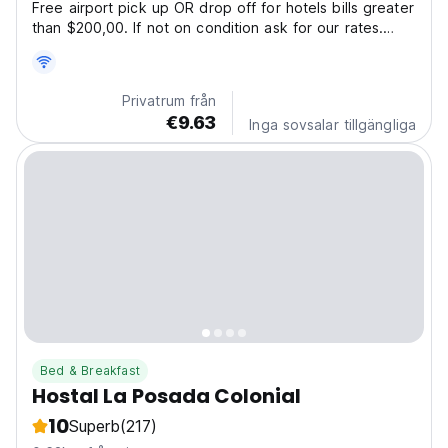
Free airport pick up OR drop off for hotels bills greater
than $200,00. If not on condition ask for our rates.
FREE luggage store, for our customers if coming back
to stay. Many tours avaliable (ask for availability and
prices): - Galapagos Last Minute cruises...
Privatrum från
€9.63
Inga sovsalar tillgängliga
Bed & Breakfast
Hostal La Posada Colonial
10
Superb
(217)