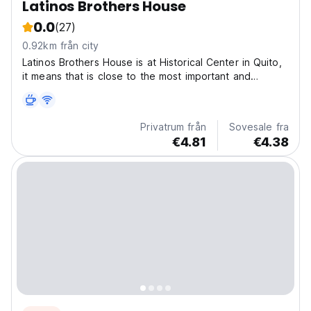
Latinos Brothers House
0.0
(27)
0.92km från city
Latinos Brothers House is at Historical Center in Quito,
it means that is close to the most important and
attractive places in the city like churchs , museums,
government palace, parks and so on. In front of the
house there is a big market where is possible...
Privatrum från
Sovesale fra
€4.81
€4.38