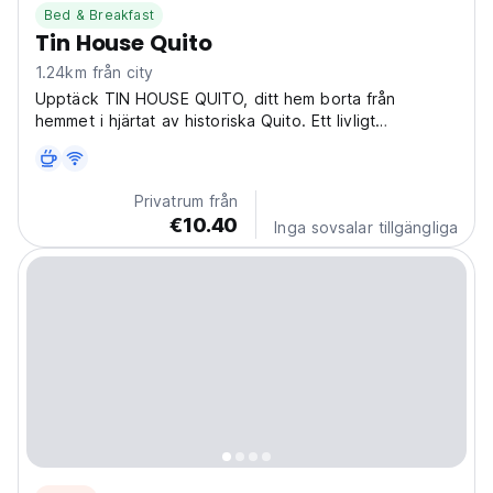
Bed & Breakfast
Tin House Quito
1.24km från city
Upptäck TIN HOUSE QUITO, ditt hem borta från
hemmet i hjärtat av historiska Quito. Ett livligt
vandrarhem beläget i García Moreno, bara några steg
från Matovelle, som inbjuder dig att fördjupa dig i
ecuadoriansk kultur. På TIN HOUSE hittar du inte bara
Privatrum från
ett...
€10.40
Inga sovsalar tillgängliga