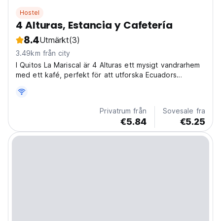
Hostel
4 Alturas, Estancia y Cafetería
8.4
Utmärkt
(3)
3.49km från city
I Quitos La Mariscal är 4 Alturas ett mysigt vandrarhem
med ett kafé, perfekt för att utforska Ecuadors
huvudstad. Ett charmigt, vänligt pensionat för kulturell
fördjupning. (Auto-translated from original language)
Privatrum från
Sovesale fra
€5.84
€5.25