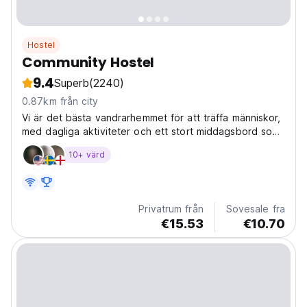
Hostel
Community Hostel
9.4
Superb
(2240)
0.87km från city
Vi är det bästa vandrarhemmet för att träffa människor,
med dagliga aktiviteter och ett stort middagsbord som
gör det möjligt för alla att dela och skapa upplevelser
10+ värd
som varar livet ut! Bästa vandrarhem frukost och
middagar!
Privatrum från
Sovesale fra
€15.53
€10.70