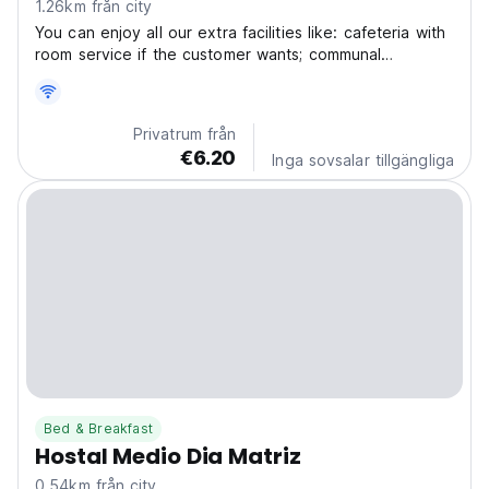
1.26km från city
You can enjoy all our extra facilities like: cafeteria with
room service if the customer wants; communal
equipped kitchen; and terrace with a wonderful view
over the historical centre of the city. GUESTHOUSE. N.
, near the Ministry of Tourism; Qualification...
Privatrum från
€6.20
Inga sovsalar tillgängliga
Bed & Breakfast
Hostal Medio Dia Matriz
0.54km från city