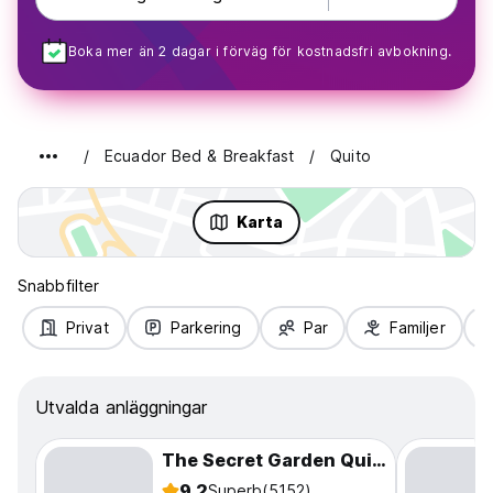
Boka mer än 2 dagar i förväg för kostnadsfri avbokning.
Ecuador Bed & Breakfast
Quito
Karta
Snabbfilter
Privat
Parkering
Par
Familjer
Utvalda anläggningar
The Secret Garden Quito
9.2
Superb
(5152)