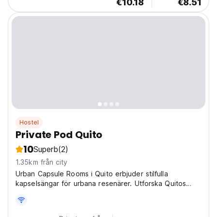
€10.18
€8.51
Hostel
Private Pod Quito
10
Superb
(2)
1.35km från city
Urban Capsule Rooms i Quito erbjuder stilfulla
kapselsängar för urbana resenärer. Utforska Quitos
historiska centrum och pulserande stadsliv från vårt
moderna vandrarhem. (Auto-translated from original
language)