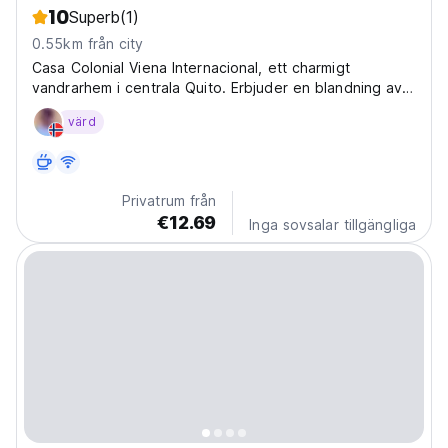
10
Superb
(1)
0.55km från city
Casa Colonial Viena Internacional, ett charmigt
vandrarhem i centrala Quito. Erbjuder en blandning av
kolonial charm och modern komfort. Perfekt för
värd
ensamresenärer. (Auto-translated from original
language)
Privatrum från
€12.69
Inga sovsalar tillgängliga