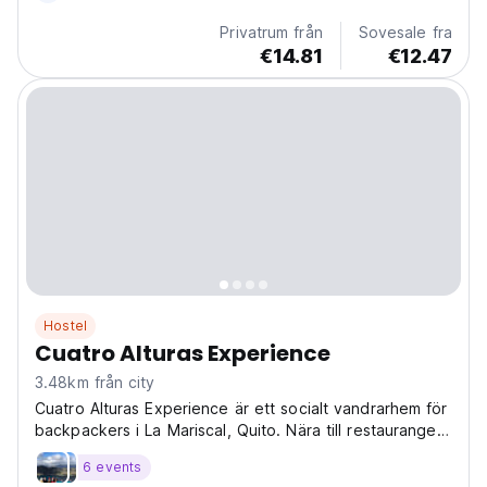
Privatrum från
Sovesale fra
€14.81
€12.47
Hostel
Cuatro Alturas Experience
3.48km från city
Cuatro Alturas Experience är ett socialt vandrarhem för
backpackers i La Mariscal, Quito. Nära till restauranger,
barer och Quitos bästa turer. (Auto-translated from
6 events
original language)