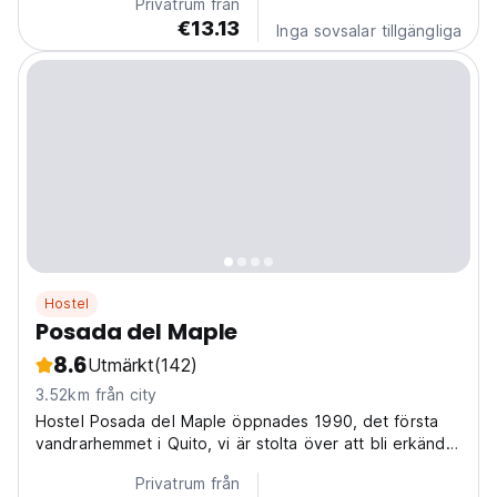
Privatrum från
€13.13
Inga sovsalar tillgängliga
Hostel
Posada del Maple
8.6
Utmärkt
(142)
3.52km från city
Hostel Posada del Maple öppnades 1990, det första
vandrarhemmet i Quito, vi är stolta över att bli erkända
av alla våra kunder från hela världen som en fantastisk
Privatrum från
plats att vara på.