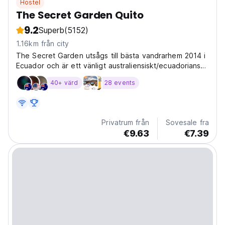
Hostel
The Secret Garden Quito
9.2
Superb
(5152)
1.16km från city
The Secret Garden utsågs till bästa vandrarhem 2014 i
Ecuador och är ett vänligt australiensiskt/ecuadorianskt
vandrarhem som är bekvämt beläget på en lugn,
40+ värd
28 events
autentisk kullerstensgata i centrala Quito.
Privatrum från
Sovesale fra
€9.63
€7.39