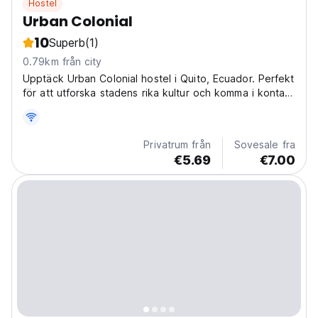
Hostel
Urban Colonial
10
Superb
(1)
0.79km från city
Upptäck Urban Colonial hostel i Quito, Ecuador. Perfekt
för att utforska stadens rika kultur och komma i kontakt
med andra resenärer. (Auto-translated from original
language)
Privatrum från
Sovesale fra
€5.69
€7.00