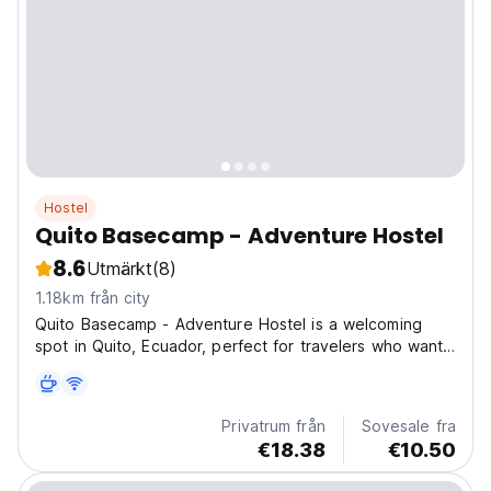
Hostel
Quito Basecamp - Adventure Hostel
8.6
Utmärkt
(8)
1.18km från city
Quito Basecamp - Adventure Hostel is a welcoming
spot in Quito, Ecuador, perfect for travelers who want
to explore and relax. The hostel offers both private
and shared rooms, plus a large terrace with great
views of the city—ideal for relaxing. Guests can...
Privatrum från
Sovesale fra
€18.38
€10.50