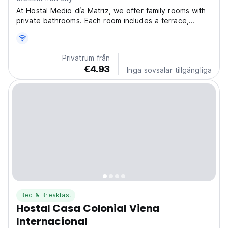
At Hostal Medio día Matriz, we offer family rooms with
private bathrooms. Each room includes a terrace,
balcony, or patio, ensuring a pleasant stay. Guests can
relax in the common area and daily breakfast is served.
Come stay with us in Quito! Hostal Medio...
Privatrum från
€4.93
Inga sovsalar tillgängliga
Bed & Breakfast
Hostal Casa Colonial Viena
Internacional