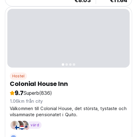
€8.03
€11.64
Hostel
Colonial House Inn
9.7
Superb
(836)
1.06km från city
Välkommen till Colonial House, det största, tystaste och
vilsammaste pensionatet i Quito.
värd