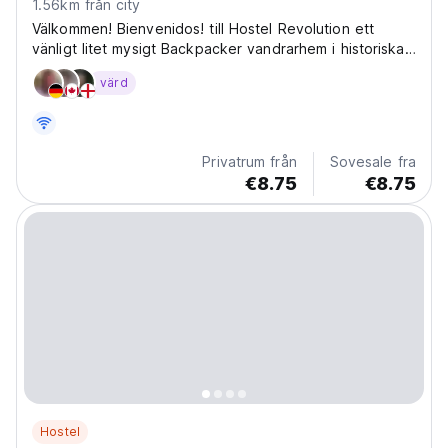
1.56km från city
Välkommen! Bienvenidos! till Hostel Revolution ett
vänligt litet mysigt Backpacker vandrarhem i historiska
Quito. Skapad för och av Backpackers
värd
Privatrum från
Sovesale fra
€8.75
€8.75
Hostel