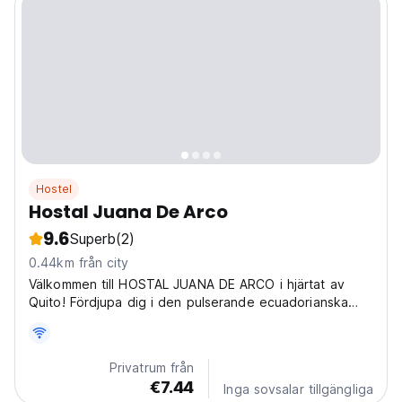
Hostel
Hostal Juana De Arco
9.6
Superb
(2)
0.44km från city
Välkommen till HOSTAL JUANA DE ARCO i hjärtat av
Quito! Fördjupa dig i den pulserande ecuadorianska
kulturen från vårt mysiga hus, som ligger på den
historiska Rocafuerte-gatan, oe1-05. Vi är din idealiska
utgångspunkt för att utforska stadens underverk....
Privatrum från
€7.44
Inga sovsalar tillgängliga