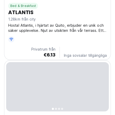
Bed & Breakfast
ATLANTIS
1.28km från city
Hostal Atlantis, i hjärtat av Quito, erbjuder en unik och
säker upplevelse. Njut av utsikten från vår terrass. Ett
vänligt vandrarhem, perfekt för att utforska Quitos
attraktioner. (Auto-translated from original language)
Privatrum från
€6.13
Inga sovsalar tillgängliga