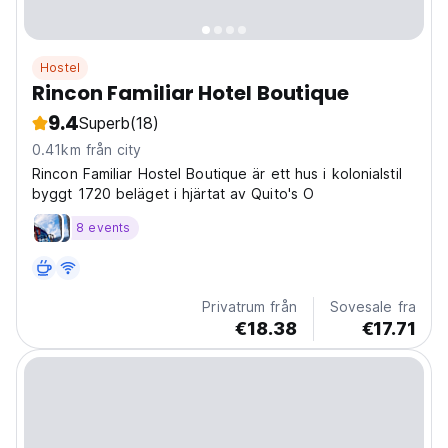
Hostel
Rincon Familiar Hotel Boutique
9.4
Superb
(18)
0.41km från city
Rincon Familiar Hostel Boutique är ett hus i kolonialstil
byggt 1720 beläget i hjärtat av Quito's O
8 events
Privatrum från
Sovesale fra
€18.38
€17.71