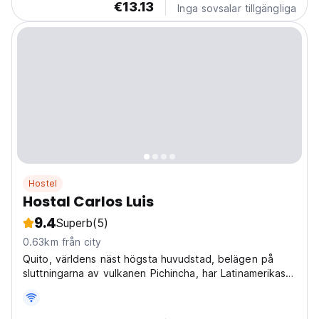
€13.13
Inga sovsalar tillgängliga
Hostel
Hostal Carlos Luis
9.4
Superb
(5)
0.63km från city
Quito, världens näst högsta huvudstad, belägen på
sluttningarna av vulkanen Pichincha, har Latinamerikas
största och bäst bevarade historiska centrum, en sann
kulturarvsskatt som rymmer kyrkor, museer och
kulturcentra.