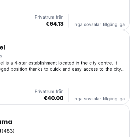
re souk whose alleys are lined with shops stocked with
s and jewelry. Traditionally a...
Privatrum från
€64.13
Inga sovsalar tillgängliga
el
ty
l is a 4-star establishment located in the city centre. It
leged position thanks to quick and easy access to the city
the capital's historic monuments, as well as Rabat's
he. Rabat-Salé airport is...
Privatrum från
€40.00
Inga sovsalar tillgängliga
sama
t
(483)