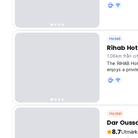
old market whe
ceramics, spice
Hotell
Rihab Hot
1.06km från ci
The RIHAB Hote
enjoys a privi
centre and all 
splendid cornic
Hostel
Dar Ous
8.7
Utmärk