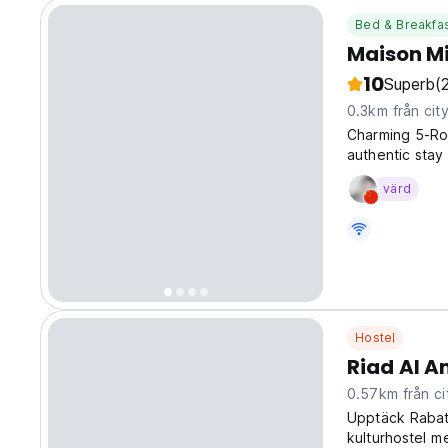
Bed & Breakfa
Maison M
10
Superb
(
0.3km från cit
Charming 5-Ro
authentic stay
located in the
värd
away, making it
Hostel
Riad Al A
0.57km från ci
Upptäck Rabats
kulturhostel me