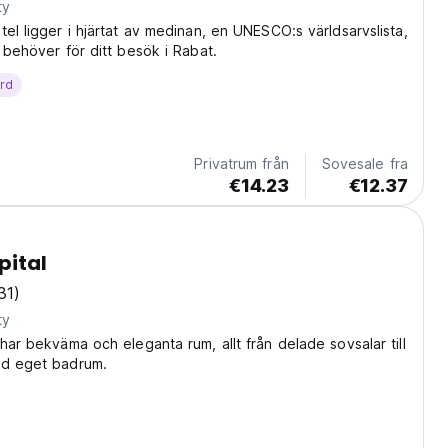
ty
tel ligger i hjärtat av medinan, en UNESCO:s världsarvslista,
u behöver för ditt besök i Rabat.
ärd
Privatrum från
Sovesale fra
€14.23
€12.37
pital
31)
ty
 har bekväma och eleganta rum, allt från delade sovsalar till
ed eget badrum.