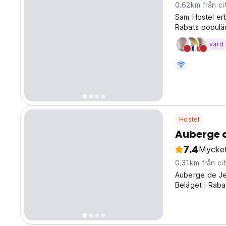
0.62km från ci
Sam Hostel er
Rabats populär
Udayas och M
värd
Hostel
Auberge 
7.4
Mycket
0.31km från ci
Auberge de Je
Beläget i Raba
Marockos natio