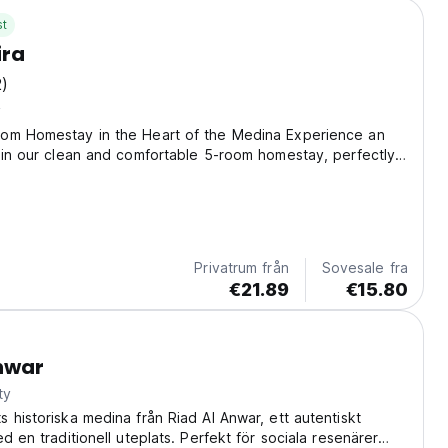
st
ira
2)
y
om Homestay in the Heart of the Medina Experience an
 in our clean and comfortable 5-room homestay, perfectly
 heart of the Medina. Everything you need is just steps
 the ideal base for exploring the...
Privatrum från
Sovesale fra
€21.89
€15.80
nwar
ty
 historiska medina från Riad Al Anwar, ett autentiskt
d en traditionell uteplats. Perfekt för sociala resenärer