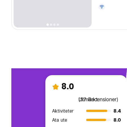
som söker mar
translated fro
8.0
Utmärkt
(57 Recensioner)
Aktiviteter
8.4
Ata ute
8.0