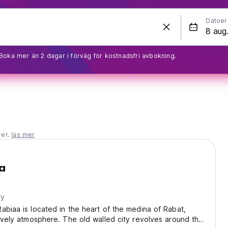
Datoer
Boka mer än 2 dagar i förväg för kostnadsfri avbokning.
rer.
läs mer
a
ty
abiaa is located in the heart of the medina of Rabat,
lively atmosphere. The old walled city revolves around the