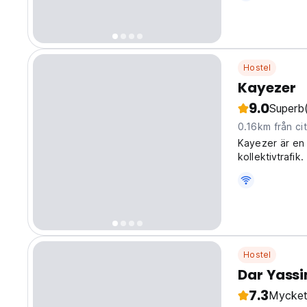
Hostel
Kayezer
9.0
Superb
0.16km från ci
Kayezer är en 
kollektivtrafik.
Hostel
Dar Yassi
7.3
Mycket