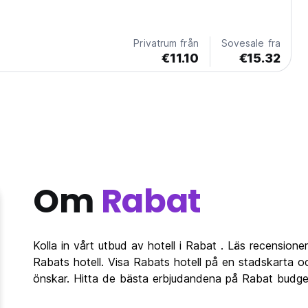
ockanska äventyr nära Kasbah des Oudayas. (Auto-
m original language)
Privatrum från
Sovesale fra
€11.10
€15.32
Om
Rabat
Kolla in vårt utbud av hotell i Rabat . Läs recensioner
Rabats hotell. Visa Rabats hotell på en stadskarta o
önskar. Hitta de bästa erbjudandena på Rabat budget