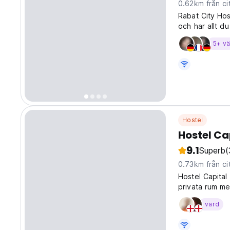
0.62km från ci
Rabat City Hos
och har allt d
5+ v
Hostel
Hostel Ca
9.1
Superb
(
0.73km från ci
Hostel Capital
privata rum m
värd