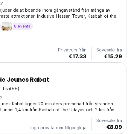
ty
bjuder delat boende inom gångavstånd från många av
aste attraktioner, inklusive Hassan Tower, Kasbah of the
ausoleum of Mohammed V.
8 events
Privatrum från
Sovesale fra
€17.33
€15.29
de Jeunes Rabat
 bra
(99)
ty
unes Rabat ligger 20 minuters promenad från stranden.
t, inom 1,4 km från Kasbah of the Udayas och 2 km från
nalbibliotek.
Sovesale fra
€8.09
Inga privata rum tillgängliga